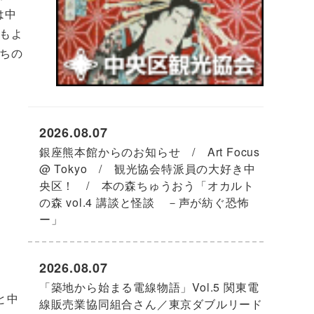
は中
もよ
ちの
2026.08.07
銀座熊本館からのお知らせ / Art Focus
@ Tokyo / 観光協会特派員の大好き中
央区！ / 本の森ちゅうおう「オカルト
の森 vol.4 講談と怪談 －声が紡ぐ恐怖
ー」
2026.08.07
「築地から始まる電線物語」Vol.5 関東電
と中
線販売業協同組合さん／東京ダブルリード