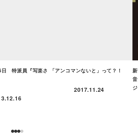
月16日 特派員『写楽さ
「アンコマンないと」って？！
新
音
ジ
2017.11.24
13.12.16