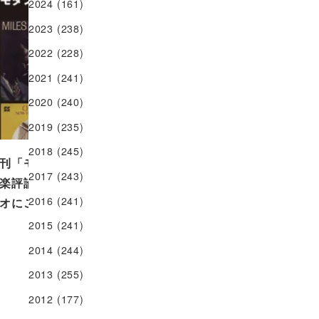
2024
(161)
2023
(238)
2022
(228)
2021
(241)
2020
(240)
2019
(235)
2018
(245)
刊「モダン・ジャズ」の著者、
2017
(243)
楽評論家の原田和典さんがスタ
2016
(241)
オにご登場…
2015
(241)
2023.11.17
2014
(244)
2013
(255)
2012
(177)