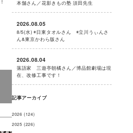
！
本舗さん／花影きもの塾 須田先生
2026.08.05
8/5(水) ◉日東タオルさん ◉立川うぃんさ
ん&東京かわら版さん
2026.08.04
落語家 三遊亭朝橘さん／博品館劇場は現
在、改修工事です！
記事アーカイブ
2026
(124)
2025
(226)