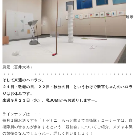
展示
風景（冨井大裕）
：：：：：：：：：：：：：：：：：：：：：：：：：：：：：：：：：
そして来週のハロラジ。
２１日・敬老の日、２２日・秋分の日 というわけで新宮ちゃんのハロラ
ジはお休みです。
来週９月２３日（水）、私JUMIからお送りしますー。
ラインナップは・・・
毎月１回お送りする「ナゼナニ もっと教えて自衛隊」コーナーでは、自
衛隊員の皆さんが参加するという「競技会」についてご紹介。メチャ本気
の競技会なんでしょうねー。詳しく伺いましょう！