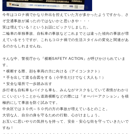
今年はコロナ禍でかなり外出を控えていた方が多かったようですから、さ
ぞ交通事故が減ったのではないかと思いきや・・・
実は増えている！というお話にビックリしました。
二輪車の単独事故、自転車の事故などこれまでとは違った傾向の事故が増
えているそうですが、これもコロナ禍での生活スタイルの変化と関連があ
るのかもしれませんね。
そんな中、警視庁から『横断SAFETY ACTION』が呼びかけられていま
す。
＊横断する際、顔を車両の方に向ける（アイコンタクト）
＊手を出して渡る合図をする（小学生だけでなく大人も！）
＊安全な場所で一歩踏み出す
歩行者も自転車もバイクも車も、みんながマスクをしていて表情がわかり
にくいということから道路横断などの際には『オーバーアクション』を積
極的にして事故を防ぐ試みです。
中央区では３０代～５０代の方の事故が増えているとのこと。
大切な人、自分の身を守るための行動、心がけましょう。
お互いに思いやりの気持ちを持って、安全・安心な街を守っていきたいで
すね！
：：：：：：：：：：：：：：：：：：：：：：：：：：：：：：：：：