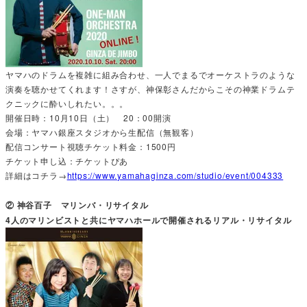
ヤマハのドラムを複雑に組み合わせ、一人でまるでオーケストラのような
演奏を聴かせてくれます！さすが、神保彰さんだからこその神業ドラムテ
クニックに酔いしれたい。。。
開催日時：10月10日（土） 20：00開演
会場：ヤマハ銀座スタジオから生配信（無観客）
配信コンサート視聴チケット料金：1500円
チケット申し込：チケットぴあ
詳細はコチラ→
https://www.yamahaginza.com/studio/event/004333
② 神谷百子 マリンバ・リサイタル
4人のマリンビストと共にヤマハホールで開催されるリアル・リサイタル