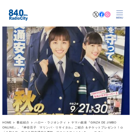
X
Facebook
Instagr
MENU
HOME
番組紹介
ハロー・ラジオシティ
ヤマハ銀座『GINZA DE JIMBO
ONLINE』、『神谷百子 マリンバ・リサイタル』ご紹介 ＆チケットプレゼント！🌰