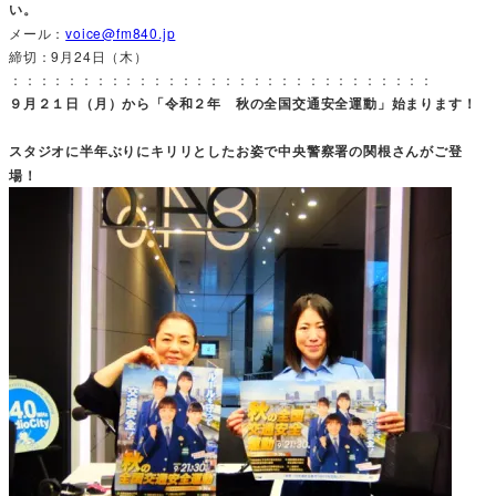
い。
メール：
voice@fm840.jp
締切：9月24日（木）
：：：：：：：：：：：：：：：：：：：：：：：：：：：：：：
９月２１日（月）から「令和２年 秋の全国交通安全運動」始まります！
スタジオに半年ぶりにキリリとしたお姿で中央警察署の関根さんがご登
場！