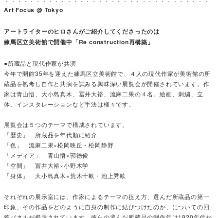
Art Focus @ Tokyo
アートライターのヒロさんがご紹介してくださったのは
練馬区立美術館で開催中「Re construction再構築」
●所蔵品と現代作家が共演
今年で開館35年を迎えた練馬区立美術館で、４人の現代作家が美術館の所
蔵品を熟考し自作と共演を試みる興味深い展覧会が開催されています。作
家は青山悟、大小島真木、冨井大裕、流麻二果の４名。絵画、刺繍、立
体、インスタレーションなど手法は様々です。
展覧会は５つのテーマで構成されています。
「歴史」 所蔵品を年代順に紹介
「色」 流麻二果×松岡映丘・松岡静野
「メディア」 青山悟×郭徳俊
「空間」 冨井大裕×小野木学
「身体」 大小島真木×荒木十畝・池上秀畝
それぞれの展示室には、作家によるテーマの捉え方、選んだ所蔵品の第一
印象、その作品をどのように自身の制作に結びつけたのか、についての回
答パネルが掲示されています。彼らの選んだ所蔵品の制作年は1920年代か