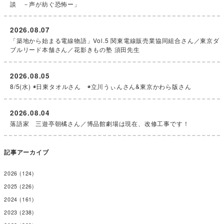
談 －声が紡ぐ恐怖ー」
2026.08.07
「築地から始まる電線物語」Vol.5 関東電線販売業協同組合さん／東京ダ
ブルリード本舗さん／花影きもの塾 須田先生
2026.08.05
8/5(水) ◉日東タオルさん ◉立川うぃんさん&東京かわら版さん
2026.08.04
落語家 三遊亭朝橘さん／博品館劇場は現在、改修工事です！
記事アーカイブ
2026
(124)
2025
(226)
2024
(161)
2023
(238)