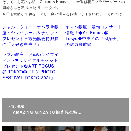
そして お花のお話「C’mon A Kamon」。来週は花門フラワーゲートの
岡崎さんと私JUMIが生トークです！
今日も素敵な午後を、そして良い週末をお過ごし下さいね。 それでは！
シャル ウィー オペラ＠銀
ヤマハ銀座 最旬コンサート
座・ヤマハホール＆チケット
情報！◆Art Focus @
プレゼント＊観光協会特派員
Tokyo◆中央区の『和菓子』
の「大好き中央区」
の魅力最前線
ヤマハ銀座 お勧めライブイ
ベント❤リサイタルチケット
プレゼント🎃ART FOCUS
@ TOKYO🎃『T３ PHOTO
FESTIVAL TOKYO 2021』
古い投稿
！AMAZING GINZA !🌰観光協会特…