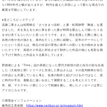
ら1990年代と幅がありますが、時代を超えた共演によって新たな視点での
鑑賞を可能にしています。
●見どころピックアップ
流麻二果さんは松岡映丘「さつきまつ浜村」と妻・松岡静野「舞妓」を選
びました。夫を支えるために筆を折った妻が時間を愛おしんで描いた１点
をぜひ見てもらいたいと思ったそうです。また、死を意識した際に感じる
自然の色や光の強さを、身内を亡くした時に経験し、近年のテーマにして
いたという流さんは、映丘の水辺の景色に彼岸への思いと生の煌めきを描
いたそうです。前述の２作品と対比させて制作した作品の他にも色彩を掘
り下げて制作した作品を５点展示しています。
郭徳俊による『Time』誌の表紙になった歴代大統領の顔と自分の顔を合成
した《大統領と郭》シリーズと共演した青山さんは、その批判精神が自己
の作品とも共通していると考え、自身の制作と結びつけるのではなく、逆
に時代や手法、着眼点に違いを出して展開することを考えたそうです。
布、紙、マスクやレジ袋にミシンで刺繍を施し、発したメッセージは実に
アイロニカルです。
◎展覧会インフォメーション
練馬区立美術館
https://www.neribun.or.jp/museum.html