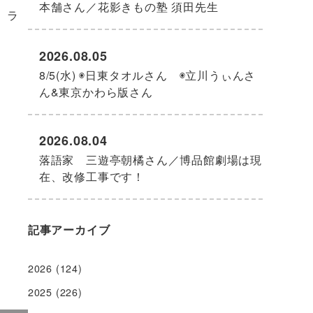
本舗さん／花影きもの塾 須田先生
。ラ
2026.08.05
8/5(水) ◉日東タオルさん ◉立川うぃんさ
ん&東京かわら版さん
2026.08.04
落語家 三遊亭朝橘さん／博品館劇場は現
在、改修工事です！
ヘ
記事アーカイブ
2026
(124)
2025
(226)