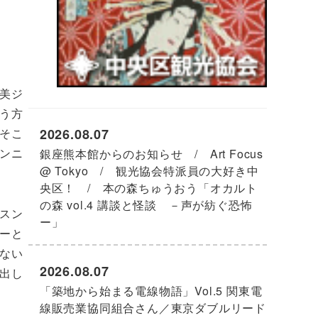
美ジ
う方
2026.08.07
そこ
ンニ
銀座熊本館からのお知らせ / Art Focus
@ Tokyo / 観光協会特派員の大好き中
央区！ / 本の森ちゅうおう「オカルト
の森 vol.4 講談と怪談 －声が紡ぐ恐怖
スン
ー」
ーと
ない
2026.08.07
出し
「築地から始まる電線物語」Vol.5 関東電
線販売業協同組合さん／東京ダブルリード