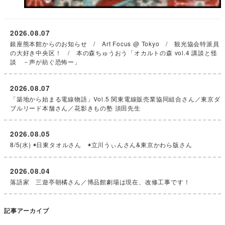
2026.08.07
銀座熊本館からのお知らせ / Art Focus @ Tokyo / 観光協会特派員
の大好き中央区！ / 本の森ちゅうおう「オカルトの森 vol.4 講談と怪
談 －声が紡ぐ恐怖ー」
2026.08.07
「築地から始まる電線物語」Vol.5 関東電線販売業協同組合さん／東京ダ
ブルリード本舗さん／花影きもの塾 須田先生
2026.08.05
8/5(水) ◉日東タオルさん ◉立川うぃんさん&東京かわら版さん
2026.08.04
落語家 三遊亭朝橘さん／博品館劇場は現在、改修工事です！
記事アーカイブ