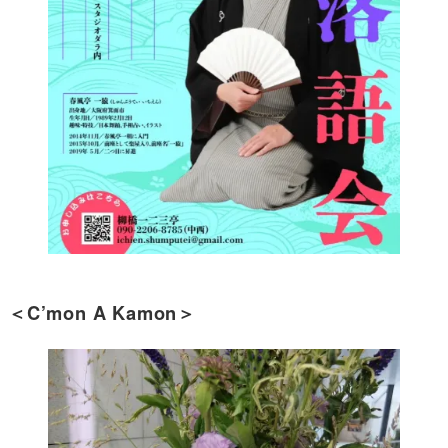
＜C’mon A Kamon＞