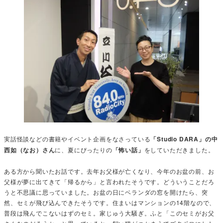
実話怪談などの書籍やイベント企画をなさっている
「Studio DARA」の中
西如（なお）さん
に、夏にぴったりの
「怖い話」
をしていただきました。
ある方から聞いたお話です。去年お父様が亡くなり、今年のお盆の前、お
父様が夢に出てきて「帰るから」と言われたそうです。どういうことだろ
うと不思議に思っていました。お盆の日にベランダの窓を開けたら、突
然、セミが飛び込んできたそうです。住まいはマンションの14階なので、
普段は飛んでこないはずのセミ。家じゅう大騒ぎ。ふと「このセミがお父