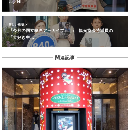
ル／NI…
新しい投稿
『今月の国立映画アーカイブ』 / 観光協会特派員の
「大好き中…
関連記事