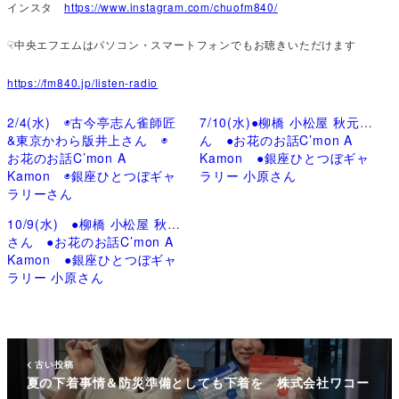
インスタ
https://www.instagram.com/chuofm840/
☟中央エフエムはパソコン・スマートフォンでもお聴きいただけます
https://fm840.jp/listen-radio
2/4(水) ◉古今亭志ん雀師匠
7/10(水)●柳橋 小松屋 秋元さ
&東京かわら版井上さん ◉
ん ●お花のお話C’mon A
お花のお話C’mon A
Kamon ●銀座ひとつぼギャ
Kamon ◉銀座ひとつぼギャ
ラリー 小原さん
ラリーさん
10/9(水) ●柳橋 小松屋 秋元
さん ●お花のお話C’mon A
Kamon ●銀座ひとつぼギャ
ラリー 小原さん
古い投稿
夏の下着事情＆防災準備としても下着を 株式会社ワコー