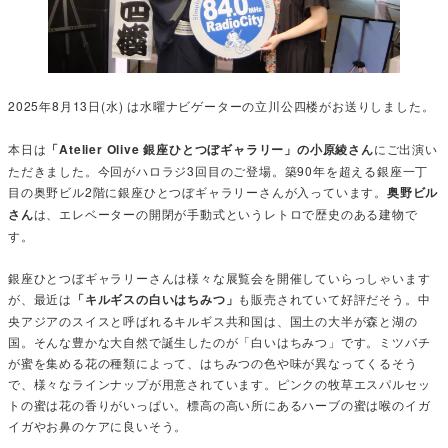
2025年8月13日(水) は水曜ナビゲーターの立川公四楼がお送りしました。
本日は
「Atelier Olive 銀座ひとつぼギャラリー」の小原綾さん
にご出演い
ただきました。今回がハロラジ3回目のご登場。築90年を超える銀座一丁
目の奥野ビル2階に銀座ひとつぼギャラリーさんが入っています。
奥野ビル
さん
は、エレベーターの開閉が手動式というレトロで歴史のある建物で
す。
銀座ひとつぼギャラリーさんは様々な展覧会を開催していらっしゃいます
が、最近は
「キルギスの白いはちみつ」
も販売されていて好評だそう。中
央アジアのスイスと呼ばれるキルギス共和国は、国土の大半が森と湖の
国。そんな豊かな大自然で誕生したのが「白いはちみつ」です。ミツバチ
が蜜を集める花の種類によって、はちみつの色や味が異なってくるそう
で、様々なラインナップが用意されています。ピンクの牧草エスパルセッ
トの蜜は花の香りがいっぱい。標高の高い所にあるハーブの蜜は喉のイガ
イガやお鼻のケアに良いそう。