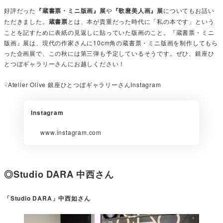
好評だった
『蔵書票・ミニ版画』展
や
『歌麿美人画』展
についてもお話い
ただきました。
蔵書票
とは、本が貴重だった時代に「私の本です」という
ことを記すために表紙の見返しに貼っていた版画のこと。『蔵書票・ミニ
版画』展は、現代の作家さんに10cm角の蔵書票・ミニ版画を制作してもら
った企画展で、この秋には第三弾も予定しているそうです。ぜひ、銀座ひ
とつぼギャラリーさんにお越しください！
☟Atelier Olive 銀座ひとつぼギャラリーさんInstagram
Instagram
www.instagram.com
◎Studio DARA 中西さん
「Studio DARA」中西如さん