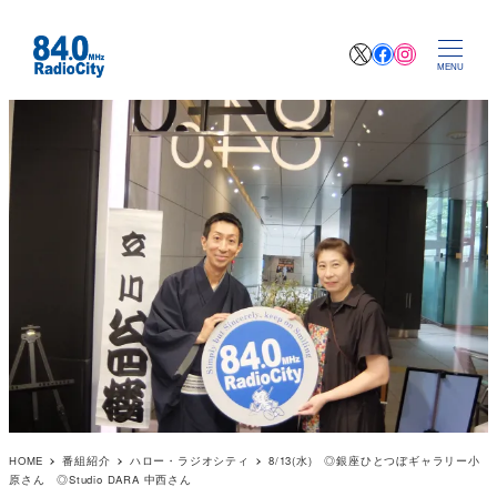
X
Facebook
Instagr
MENU
HOME
番組紹介
ハロー・ラジオシティ
8/13(水) ◎銀座ひとつぼギャラリー小
原さん ◎Studio DARA 中西さん