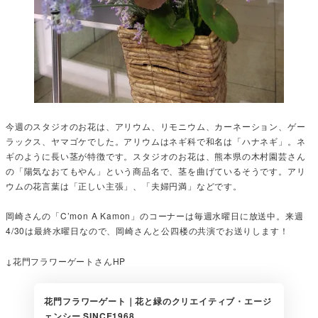
今週のスタジオのお花は、アリウム、リモニウム、カーネーション、ゲー
ラックス、ヤマゴケでした。アリウムはネギ科で和名は「ハナネギ」。ネ
ギのように長い茎が特徴です。スタジオのお花は、熊本県の木村園芸さん
の「陽気なおてもやん」という商品名で、茎を曲げているそうです。アリ
ウムの花言葉は「正しい主張」、「夫婦円満」などです。
岡崎さんの「C’mon A Kamon」のコーナーは毎週水曜日に放送中。来週
4/30は最終水曜日なので、岡崎さんと公四楼の共演でお送りします！
↓花門フラワーゲートさんHP
花門フラワーゲート｜花と緑のクリエイティブ・エージ
ェンシー SINCE1968