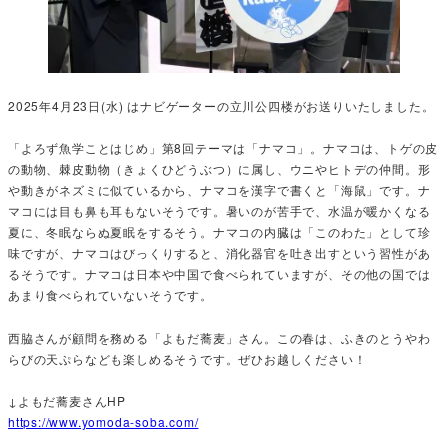
2025年4月23日(水) はナビゲーターの立川公四楼がお送りいたしました。
「よろず魚学ことはじめ」第8回テーマは「ナマコ」。ナマコは、トゲの皮
の動物、棘皮動物（きょくひどうぶつ）に属し、ウニやヒトデの仲間。形
や動きがネズミに似ているから、ナマコを漢字で書くと「海鼠」です。ナ
マコには目も鼻も耳もないそうです。暑いのが苦手で、水温が暖かくなる
夏に、冬眠ならぬ夏眠をするそう。ナマコの内臓は「このわた」として珍
味ですが、ナマコはびっくりすると、消化器官を吐き出すという習性があ
るそうです。ナマコは日本や中国で食べられていますが、その他の国では
あまり食べられていないそうです。
西脇さんが顧問を務める「よもだ蕎麦」さん。この春は、ふきのとうやわ
らびの天ぷらなども楽しめるそうです。ぜひお越しください！
↓よもだ蕎麦さんHP
https://www.yomoda-soba.com/