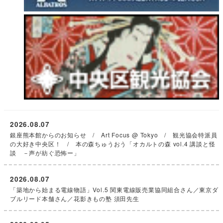
2026.08.07
銀座熊本館からのお知らせ / Art Focus @ Tokyo / 観光協会特派員
の大好き中央区！ / 本の森ちゅうおう「オカルトの森 vol.4 講談と怪
談 －声が紡ぐ恐怖ー」
2026.08.07
「築地から始まる電線物語」Vol.5 関東電線販売業協同組合さん／東京ダ
ブルリード本舗さん／花影きもの塾 須田先生