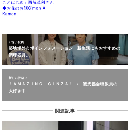
ことはじめ」西脇茂利さん
◆お花のお話C’mon A
Kamon
古い投稿
築地場外市場インフォメーション 新生活にもおすすめの
調理器具…
新しい投稿
！ＡＭＡＺＩＮＧ ＧＩＮＺＡ！ / 観光協会特派員の
大好き中…
関連記事