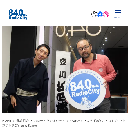
X
Facebook
Instagr
MENU
HOME
番組紹介
ハロー・ラジオシティ
4/23(水) ◉よろず魚学ことはじめ ◉お
花のお話C’mon A Kamon