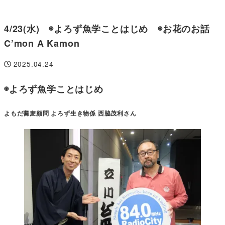
4/23(水) ◉よろず魚学ことはじめ ◉お花のお話
C’mon A Kamon
2025.04.24
投稿日
◉よろず魚学ことはじめ
よもだ蕎麦顧問 よろず生き物係 西脇茂利さん