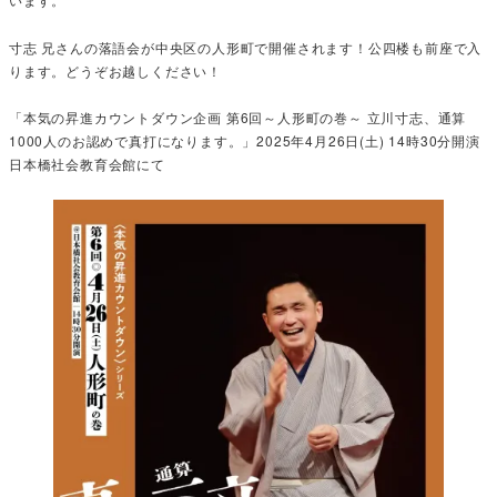
寸志 兄さんの落語会が中央区の人形町で開催されます！公四楼も前座で入
ります。どうぞお越しください！
「本気の昇進カウントダウン企画 第6回～人形町の巻～ 立川寸志、通算
1000人のお認めで真打になります。」2025年4月26日(土) 14時30分開演
日本橋社会教育会館にて