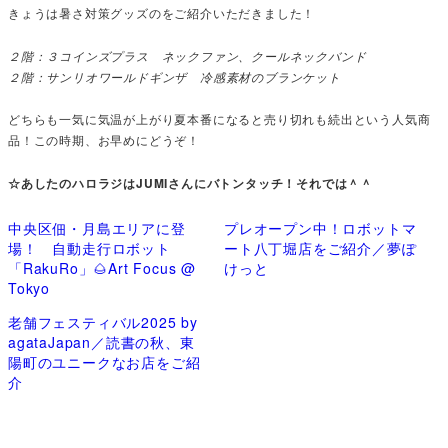
きょうは暑さ対策グッズのをご紹介いただきました！
２階：３コインズプラス ネックファン、クールネックバンド
２階：サンリオワールドギンザ 冷感素材のブランケット
どちらも一気に気温が上がり夏本番になると売り切れも続出という人気商
品！この時期、お早めにどうぞ！
☆あしたのハロラジはJUMIさんにバトンタッチ！それでは＾＾
中央区佃・月島エリアに登
プレオープン中！ロボットマ
場！ 自動走行ロボット
ート八丁堀店をご紹介／夢ぽ
「RakuRo」🌰Art Focus @
けっと
Tokyo
老舗フェスティバル2025 by
agataJapan／読書の秋、東
陽町のユニークなお店をご紹
介