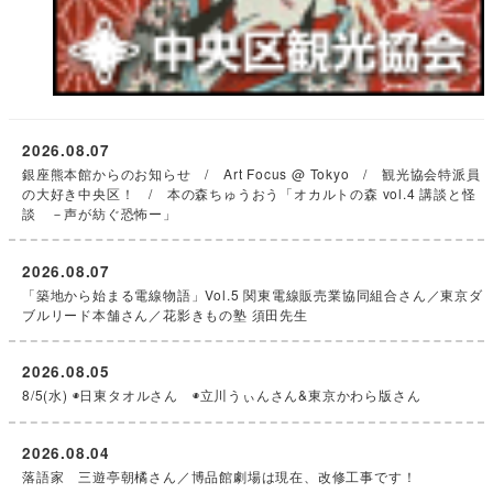
2026.08.07
銀座熊本館からのお知らせ / Art Focus @ Tokyo / 観光協会特派員
の大好き中央区！ / 本の森ちゅうおう「オカルトの森 vol.4 講談と怪
談 －声が紡ぐ恐怖ー」
2026.08.07
「築地から始まる電線物語」Vol.5 関東電線販売業協同組合さん／東京ダ
ブルリード本舗さん／花影きもの塾 須田先生
2026.08.05
8/5(水) ◉日東タオルさん ◉立川うぃんさん&東京かわら版さん
2026.08.04
落語家 三遊亭朝橘さん／博品館劇場は現在、改修工事です！