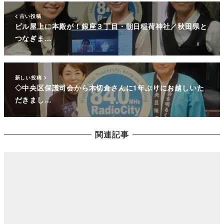
古い投稿
ビル屋上に本殿が！銀座３丁目・朝日稲荷神社／秋田県と
つなぎま…
新しい投稿
◇中央区保護司会から木切倉さんに1年ぶりにお越しいた
だきまし…
関連記事