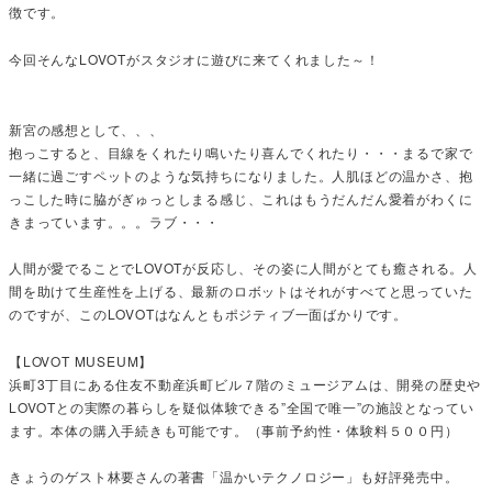
徴です。
今回そんなLOVOTがスタジオに遊びに来てくれました～！
新宮の感想として、、、
抱っこすると、目線をくれたり鳴いたり喜んでくれたり・・・まるで家で
一緒に過ごすペットのような気持ちになりました。人肌ほどの温かさ、抱
っこした時に脇がぎゅっとしまる感じ、これはもうだんだん愛着がわくに
きまっています。。。ラブ・・・
人間が愛でることでLOVOTが反応し、その姿に人間がとても癒される。人
間を助けて生産性を上げる、最新のロボットはそれがすべてと思っていた
のですが、このLOVOTはなんともポジティブ一面ばかりです。
【LOVOT MUSEUM】
浜町3丁目にある住友不動産浜町ビル７階のミュージアムは、開発の歴史や
LOVOTとの実際の暮らしを疑似体験できる”全国で唯一”の施設となってい
ます。本体の購入手続きも可能です。（事前予約性・体験料５００円）
きょうのゲスト林要さんの著書「温かいテクノロジー」も好評発売中。