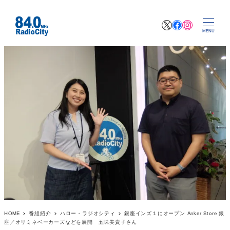
X
Facebook
Instagr
MENU
HOME
番組紹介
ハロー・ラジオシティ
銀座インズ１にオープン Anker Store 銀
座／オリミネベーカーズなどを展開 五味美貴子さん