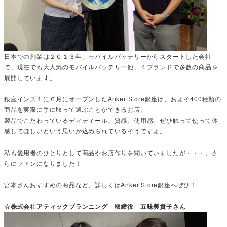
日本での創業は２０１３年。モバイルバッテリーからスタートした会社
で、現在でも大人気のモバイルバッテリー他、４ブランドで多数の商品を
展開しています。
銀座インズ１に６月にオープンしたAnker Store銀座は、およそ400種類の
商品を実際に手に取って選ぶことができるお店。
製品でこだわっているディティール、質感、使用感、ぜひ触って使って体
感してほしいという思いが込められているそうですよ。
私も愛用者のひとりとして商品やお店作りを聞いていましたが・・・、さ
らにファンになりました！
宮本さんおすすめの商品など、詳しくはAnker Store銀座へぜひ！
☆株式会社アティックプランニング 取締役 五味美貴子さん