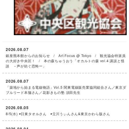
2026.08.07
銀座熊本館からのお知らせ / Art Focus @ Tokyo / 観光協会特派員
の大好き中央区！ / 本の森ちゅうおう「オカルトの森 vol.4 講談と怪
談 －声が紡ぐ恐怖ー」
2026.08.07
「築地から始まる電線物語」Vol.5 関東電線販売業協同組合さん／東京ダ
ブルリード本舗さん／花影きもの塾 須田先生
2026.08.05
8/5(水) ◉日東タオルさん ◉立川うぃんさん&東京かわら版さん
2026.08.04