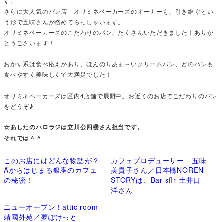
す。
さらに大人気のパン店 オリミネベーカーズのオーナーも、引き継ぐとい
う形で五味さんが務めてらっしゃいます。
オリミネベーカーズのこだわりのパン、たくさんいただきました！ありが
とうございます！
おかず系は食べ応えがあり、ほんのりあま～いクリームパン、どのパンも
食べやすく美味しくて大満足でした！
オリミネベーカーズは区内4店舗で展開中。お近くのお店でこだわりのパン
をどうぞ♪
☆あしたのハロラジは立川公四楼さん担当です。
それでは＾＾
このお店にはどんな物語が？
カフェプロデューサー 五味
Aからはじまる銀座のカフェ
美貴子さん／日本橋NOREN
の秘密！
STORYは、Bar sfIr 土井口
洋さん
ニューオープン！attic room
靖國外苑／夢ぽけっと