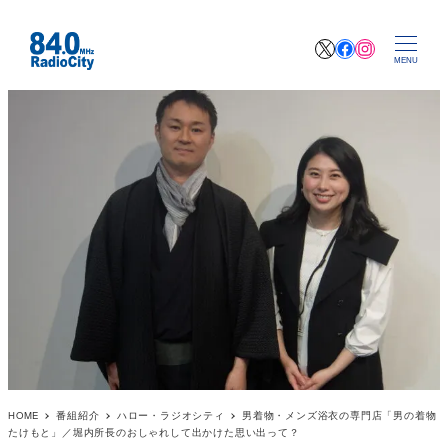
X
Facebook
Instagr
MENU
HOME
番組紹介
ハロー・ラジオシティ
男着物・メンズ浴衣の専門店「男の着物
たけもと」／堀内所長のおしゃれして出かけた思い出って？