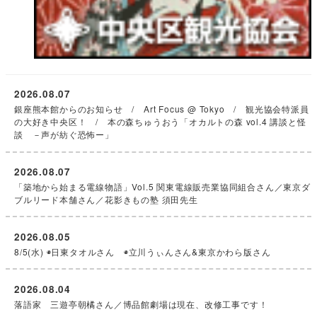
2026.08.07
銀座熊本館からのお知らせ / Art Focus @ Tokyo / 観光協会特派員
の大好き中央区！ / 本の森ちゅうおう「オカルトの森 vol.4 講談と怪
談 －声が紡ぐ恐怖ー」
2026.08.07
「築地から始まる電線物語」Vol.5 関東電線販売業協同組合さん／東京ダ
ブルリード本舗さん／花影きもの塾 須田先生
2026.08.05
8/5(水) ◉日東タオルさん ◉立川うぃんさん&東京かわら版さん
2026.08.04
落語家 三遊亭朝橘さん／博品館劇場は現在、改修工事です！