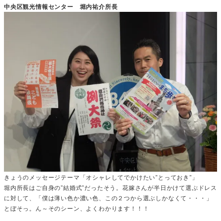
中央区観光情報センター 堀内祐介所長
きょうのメッセージテーマ「オシャレしてでかけたい”とっておき”」
堀内所長はご自身の”結婚式”だったそう。花嫁さんが半日かけて選ぶドレス
に対して、「僕は薄い色か濃い色、この２つから選ぶしかなくて・・・」
とぼそっ。ん～そのシーン、よくわかります！！！