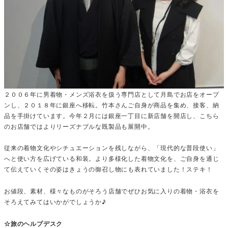
２００６年に男着物・メンズ浴衣を扱う専門店として月島でお店をオープ
ンし、２０１８年に銀座へ移転。竹本さんご自身が商品を集め、接客、納
品を手掛けています。今年２月には銀座一丁目に新店舗を開店し、こちら
のお店舗ではよりリーズナブルな既製品も展開中。
従来の着物文化やシチュエーションを残しながら、「現代的な普段使い」
へと使い方を広げている和装。より多様化した着物文化を、ご自身を通じ
て伝えていくその姿はきょうの御召し物にも表れていました！ステキ！
お値段、素材、様々なものがそろう店舗でぜひお気に入りの着物・浴衣を
そろえてみてはいかがでしょうか♪
☆旅のヘルプデスク