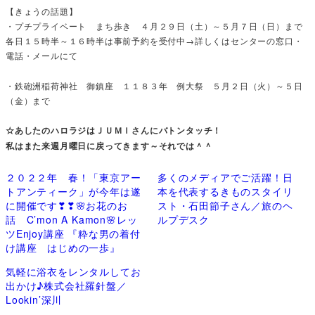
【きょうの話題】
・プチプライベート まち歩き ４月２９日（土）～５月７日（日）まで
各日１５時半～１６時半は事前予約を受付中→詳しくはセンターの窓口・
電話・メールにて
・鉄砲洲稲荷神社 御鎮座 １１８３年 例大祭 ５月２日（火）～５日
（金）まで
☆あしたのハロラジはＪＵＭＩさんにバトンタッチ！
私はまた来週月曜日に戻ってきます～それでは＾＾
２０２２年 春！「東京アー
多くのメディアでご活躍！日
トアンティーク」が今年は遂
本を代表するきものスタイリ
に開催です❣❣🌸お花のお
スト・石田節子さん／旅のヘ
話 C’mon A Kamon🌸レッ
ルプデスク
ツEnjoy講座 『粋な男の着付
け講座 はじめの一歩』
気軽に浴衣をレンタルしてお
出かけ♪株式会社羅針盤／
Lookin’深川