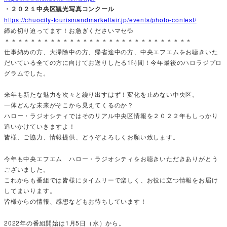
・２０２１中央区観光写真コンクール
https://chuocity-tourismandmarketfair.jp/events/photo-contest/
締め切り迫ってます！お急ぎくださいマセ💦
＊＊＊＊＊＊＊＊＊＊＊＊＊＊＊＊＊＊＊＊＊＊＊＊＊＊＊＊＊
仕事納めの方、大掃除中の方、帰省途中の方、中央エフエムをお聴きいた
だいている全ての方に向けてお送りしたる1時間！今年最後のハロラジプロ
グラムでした。
来年も新たな魅力を次々と繰り出すはず！変化を止めない中央区。
一体どんな未来がそこから見えてくるのか？
ハロー・ラジオシティではそのリアル中央区情報を２０２２年もしっかり
追いかけていきますよ！
皆様、ご協力、情報提供、どうぞよろしくお願い致します。
今年も中央エフエム ハロー・ラジオシティをお聴きいただきありがとう
ございました。
これからも番組では皆様にタイムリーで楽しく、お役に立つ情報をお届け
してまいります。
皆様からの情報、感想などもお待ちしています！
2022年の番組開始は1月5日（水）から。