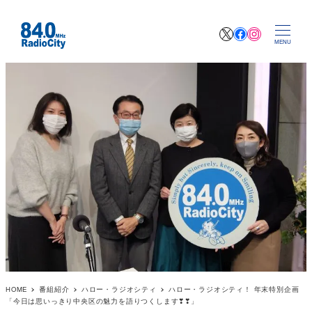
X
Facebook
Instagr
MENU
HOME
番組紹介
ハロー・ラジオシティ
ハロー・ラジオシティ！ 年末特別企画
「今日は思いっきり中央区の魅力を語りつくします❣❣」