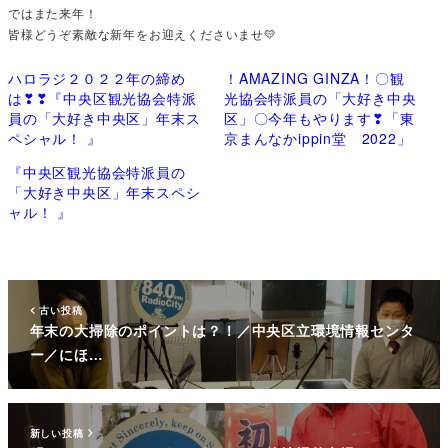
ではまた来年！
皆様どうぞ素敵な新年をお迎えくださいませ💛
ハロラジ２０２２年の締め
！AMAZING GINZA！〇観
は❣❣『中央区観光協会特派
光協会特派員の「大好き中央
員の「大好き中央区」年末ス
区」〇今年もやります❣「東
ペシャル！ 』
京まんなかippin堂 2022」
『中央区観光協会特派員の
「大好き中央区」年末スペシ
ャル！ 』
古い投稿
年末の大掃除のポイントは？！／中央区立環境情報センタ
ー／にほ…
新しい投稿