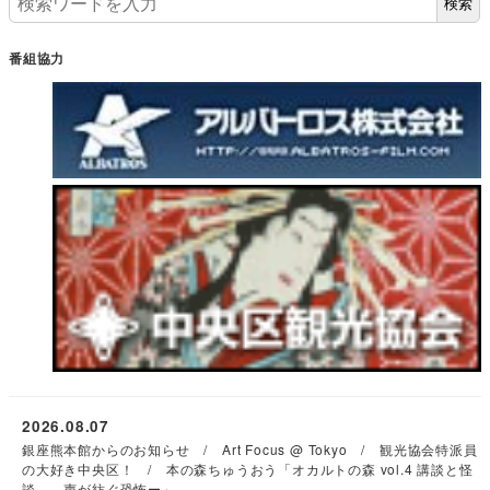
検索
番組協力
2026.08.07
銀座熊本館からのお知らせ / Art Focus @ Tokyo / 観光協会特派員
の大好き中央区！ / 本の森ちゅうおう「オカルトの森 vol.4 講談と怪
談 －声が紡ぐ恐怖ー」