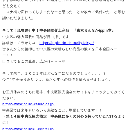
ども交えて
コロナ禍で変わってしまったなーと思ったことや改めて気付いたこと等お
話いただきました。
そして！現在進行中！中央区推奨土産品 『東京まんなかippin堂』
中央区の魅力満載の商品が目白押しです。
詳細はコチラから→
https://ippin-do.chuocity.tokyo/
皆さんからの後押しで中央区の素晴らしい商品の数々を日本全国へー
ー！！
口コミでもこの企画、広がれ～～～💛
そして来年、２０２２年はどんな年になるのでしょう。。。？
今年1年を振り返りつつ、新たな年への期待を膨らませましょう。
お正月休みのうちに是非、中央区観光協会のサイトをチェックしてみてく
ださい。
https://www.chuo-kanko.or.jp/
中央区では来年もいろいろ素敵なこと、準備しています！！
・第１４回中央区観光検定 中央区に多くの関心を持っていただけるよう
に！
https://www.chuoku-kentei.jp/