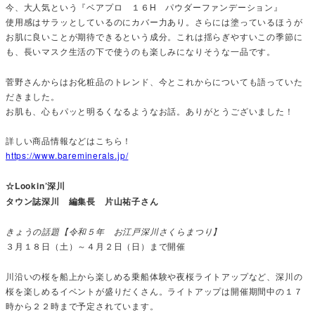
今、大人気という『ベアプロ １６H パウダーファンデーション』
使用感はサラッとしているのにカバー力あり。さらには塗っているほうが
お肌に良いことが期待できるという成分。これは揺らぎやすいこの季節に
も、長いマスク生活の下で使うのも楽しみになりそうな一品です。
菅野さんからはお化粧品のトレンド、今とこれからについても語っていた
だきました。
お肌も、心もパッと明るくなるようなお話。ありがとうございました！
詳しい商品情報などはこちら！
https://www.bareminerals.jp/
☆Lookin’深川
タウン誌深川 編集長 片山祐子さん
きょうの話題【令和５年 お江戸深川さくらまつり】
３月１８日（土）～４月２日（日）まで開催
川沿いの桜を船上から楽しめる乗船体験や夜桜ライトアップなど、深川の
桜を楽しめるイベントが盛りだくさん。ライトアップは開催期間中の１７
時から２２時まで予定されています。