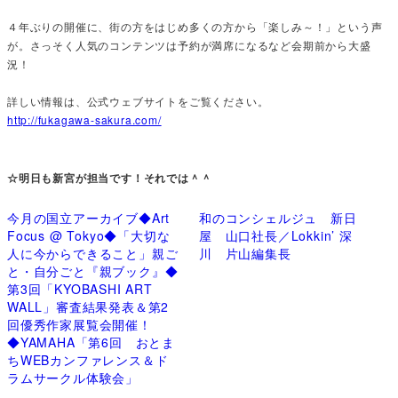
４年ぶりの開催に、街の方をはじめ多くの方から「楽しみ～！」という声
が。さっそく人気のコンテンツは予約が満席になるなど会期前から大盛
況！
詳しい情報は、公式ウェブサイトをご覧ください。
http://fukagawa-sakura.com/
☆明日も新宮が担当です！それでは＾＾
今月の国立アーカイブ◆Art
和のコンシェルジュ 新日
Focus @ Tokyo◆「大切な
屋 山口社長／Lokkin’ 深
人に今からできること」親ご
川 片山編集長
と・自分ごと『親ブック』◆
第3回「KYOBASHI ART
WALL」審査結果発表＆第2
回優秀作家展覧会開催！
◆YAMAHA「第6回 おとま
ちWEBカンファレンス＆ド
ラムサークル体験会」