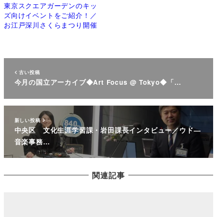
東京スクエアガーデンのキッ
ズ向けイベントをご紹介！／
お江戸深川さくらまつり開催
古い投稿
今月の国立アーカイブ◆Art Focus @ Tokyo◆「…
新しい投稿
中央区 文化生涯学習課・岩田課長インタビュー／ウド―
音楽事務…
関連記事