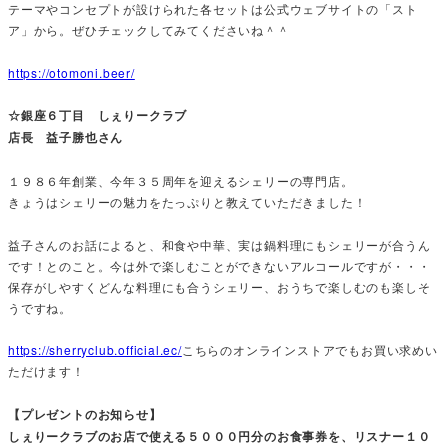
テーマやコンセプトが設けられた各セットは公式ウェブサイトの「スト
ア」から。ぜひチェックしてみてくださいね＾＾
https://otomoni.beer/
☆銀座６丁目 しぇりークラブ
店長 益子勝也さん
１９８６年創業、今年３５周年を迎えるシェリーの専門店。
きょうはシェリーの魅力をたっぷりと教えていただきました！
益子さんのお話によると、和食や中華、実は鍋料理にもシェリーが合うん
です！とのこと。今は外で楽しむことができないアルコールですが・・・
保存がしやすくどんな料理にも合うシェリー、おうちで楽しむのも楽しそ
うですね。
https://sherryclub.official.ec/
こちらのオンラインストアでもお買い求めい
ただけます！
【プレゼントのお知らせ】
しぇりークラブのお店で使える５０００円分のお食事券を、リスナー１０