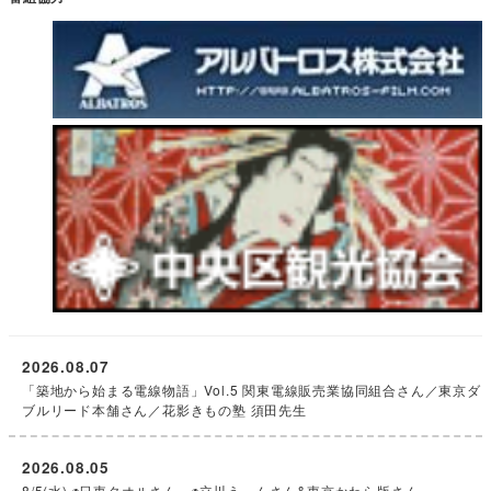
2026.08.07
「築地から始まる電線物語」Vol.5 関東電線販売業協同組合さん／東京ダ
ブルリード本舗さん／花影きもの塾 須田先生
2026.08.05
8/5(水) ◉日東タオルさん ◉立川うぃんさん&東京かわら版さん