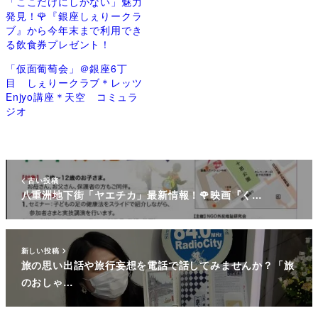
「ここだけにしかない」魅力
発見！🌹『銀座しぇりークラ
ブ』から今年末まで利用でき
る飲食券プレゼント！
「仮面葡萄会」＠銀座6丁
目 しぇりークラブ＊レッツ
Enjyo講座＊天空 コミュラ
ジオ
古い投稿
八重洲地下街「ヤエチカ」最新情報！🌹映画『く…
新しい投稿
旅の思い出話や旅行妄想を電話で話してみませんか？「旅
のおしゃ…