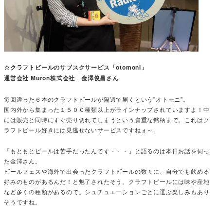
☆クラフトビールのサブスクサービス「otomoni」
運営会社 Muron株式会社 金澤俊昌さん
毎回違った６本のクラフトビールが隔週で届くという”オトモニ”。
国内外から集まった１５００種類以上がラインナップされていますよ！中
には販売と同時にすぐ売り切れてしまうという貴重な銘柄まで。これはク
ラフトビール好きには見逃せないサービスですねぇ～。
「もともとビールは苦手だったんです・・・」と語るのは本日お話を伺っ
た金澤さん。
ビールフェスや海外で出会ったクラフトビールの数々に、自分でも飲める
好みのものがあるんだ！と魅了されたそう。クラフトビールには味や産地
など多くの種類があるので。シュチュエーションごとに選ぶ楽しみもあり
そうですね。