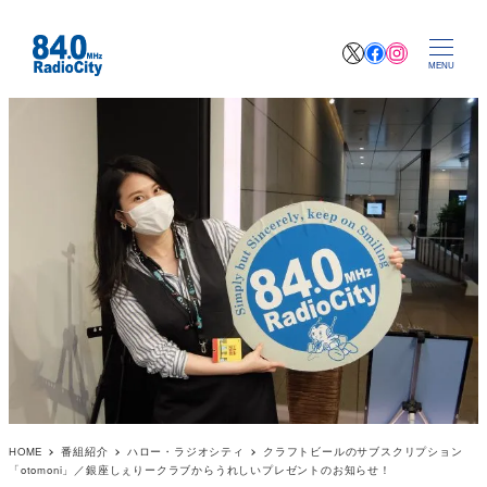
X
Facebook
Instagr
MENU
HOME
番組紹介
ハロー・ラジオシティ
クラフトビールのサブスクリプション
「otomoni」／銀座しぇりークラブからうれしいプレゼントのお知らせ！