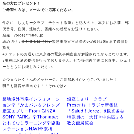
名の方にプレゼント！
ご希望の方は、メールでご応募ください。
件名に「しぇりークラブ チケット希望」と記入の上、本文にお名前、郵
便番号、住所、連絡先、番組への感想をお送りください。
宛先：voice@fm840.jp
締め切り：
５月３１日（月）
緊急事態宣言延長のため6月20日まで締切を
延長
※チケットのお送りは東京都の緊急事態宣言が解除されてからとなります。
※現在はお酒の提供を行っておりません。ぜひ提供再開後にお食事、シェリ
ーとともにお楽しみください。
☆今日もたくさんのメッセージ、ご参加ありがとうございました！
明日も新宮が担当です＾＾それでは♪
築地場外市場インフォメーシ
銀座しぇりークラブ
ョン🌹『かまパン＆フレンズ
Presents ！ラジオ新番組
産直エブリーFrom GINZA
「Salud ! Jerez」&観光協会
SONY PARK』🌹Thomasの
特派員の「大好き中央区」&
ともてなしラーニング🌹協働
教文館展覧会
ステーションNAVI🌹京橋