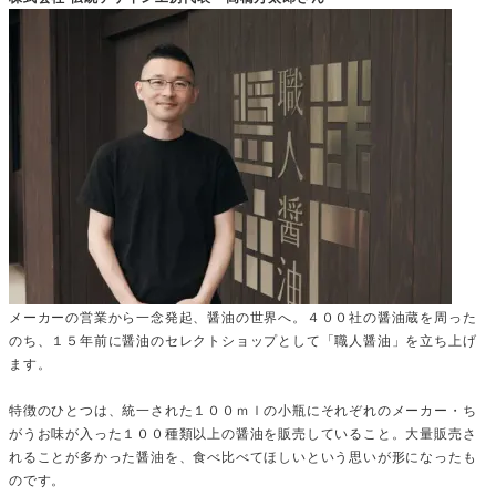
メーカーの営業から一念発起、醤油の世界へ。４００社の醤油蔵を周った
のち、１５年前に醤油のセレクトショップとして「職人醤油」を立ち上げ
ます。
特徴のひとつは、統一された１００ｍｌの小瓶にそれぞれのメーカー・ち
がうお味が入った１００種類以上の醤油を販売していること。大量販売さ
れることが多かった醤油を、食べ比べてほしいという思いが形になったも
のです。