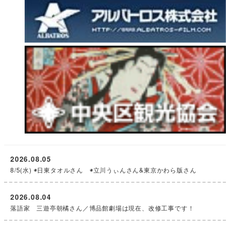
2026.08.05
8/5(水) ◉日東タオルさん ◉立川うぃんさん&東京かわら版さん
2026.08.04
落語家 三遊亭朝橘さん／博品館劇場は現在、改修工事です！