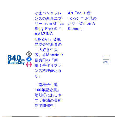
かまパン＆フレ
Art Focus @
ンズの産直エブ
Tokyo ＊ お花の
リー from Ginza
お話「C’mon A
Sony Park🍏『!
Kamon」
AMAZING
GINZA !』🍏観
光協会特派員の
「大好き中央
X
区」🍏Monsieur
Facebook
皆良田の『簡
Instagram
MENU
単！手作りフラ
ンス料理@おう
ち』
「南桂子生誕
100年記念展」
蛎殻町にあるヤ
マサ醤油の美術
館で開催中！