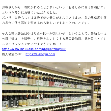
お客さんから一番聞かれることが多いという「おさしみに合う醤油は？」
というギモンにお答えいただきました。
ズバリ！白身もしくは赤身で使い分けがオススメ！また、魚の熟成度や痛
み具合で使う醤油を変えるのも楽しいですよ～とのことです。
そんな職人醤油はやはり食べ比べが楽しいぞ！ということで、醤油食べ比
べ皿「醤３」を販売中。料理をおいしくする三口醤油皿、見た目もとても
スタイリッシュで使いやすそうですね～！
https://www.makuake.com/project/shoyu3/
職人醤油のHP
https://s-shoyu.com