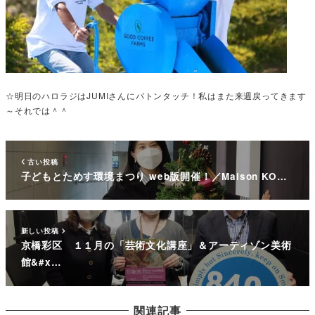
☆明日のハロラジはJUMIさんにバトンタッチ！私はまた来週戻ってきます
～それでは＾＾
古い投稿
子どもとためす環境まつり web版開催！／Maison KO…
新しい投稿
京橋彩区 １１月の「芸術文化講座」＆アーティゾン美術
館&#x…
関連記事