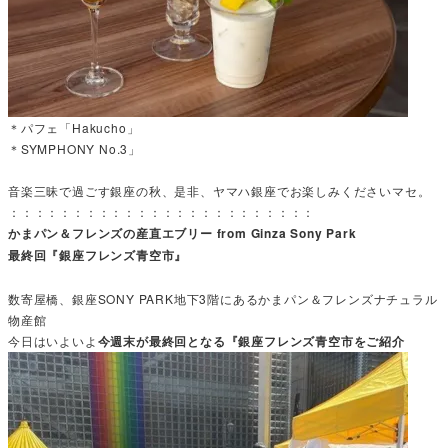
＊パフェ「Hakucho」
＊SYMPHONY No.3」
音楽三昧で過ごす銀座の秋、是非、ヤマハ銀座でお楽しみくださいマセ。
：：：：：：：：：：：：：：：：：：：：：：：：
かまパン＆フレンズの産直エブリー from Ginza Sony Park
最終回『銀座フレンズ青空市』
数寄屋橋、銀座SONY PARK地下3階にあるかまパン＆フレンズナチュラル
物産館
今日はいよいよ
今週末が最終回となる『銀座フレンズ青空市をご紹介