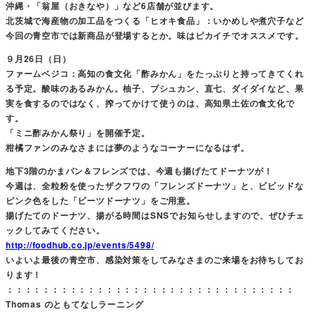
沖縄・「翁屋（おきなや）」など6店舗が並びます。
北茨城で海産物の加工品をつくる「ヒオキ食品」：いかめしや煮穴子など
今回の青空市では新商品が登場するとか。味はピカイチでオススメです。
９月26日（日）
ファームベジコ：高知の食文化「酢みかん」をたっぷりと持ってきてくれ
る予定。酸味のあるみかん。柚子、ブシュカン、直七、ダイダイなど、果
実を食するのではなく、搾ってかけて使うのは、高知県土佐の食文化で
す。
「ミニ酢みかん祭り」を開催予定。
柑橘ファンのみなさまには夢のようなコーナーになるはず。
地下3階のかまパン＆フレンズでは、今週も揚げたてドーナツが！
今週は、全粒粉を使ったザクフワの「フレンズドーナツ」と、ビビッドな
ピンク色をした「ビーツドーナツ」をご用意。
揚げたてのドーナツ、揚がる時間はSNSでお知らせしますので、ぜひチェ
ックしてみてください。
http://foodhub.co.jp/events/5498/
いよいよ最後の青空市、感染対策をしてみなさまのご来場をお待ちしてお
ります！
：：：：：：：：：：：：：：：：：：：：：：：：：：：：：：：：
Thomas のともてなしラーニング