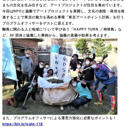
まちの文化を生み出すなど、アートプロジェクトが注目を集めています。
今回はNPOと協働でアートプロジェクトを展開し、文化の創造・発信を推
進することで東京の魅力を高める事業「東京アートポイント計画」を行う
プログラムオフィサーをゲストに迎えます。
離島に関わる人と地域につ いて学び合う「HAPPY TURN ／神津島」な
ど、50 団体と協働した事例から、協働の意義や効果を考えます。
また、プログラムオフィサーによる運営力強化に必要なポイントも！
https://bit.ly/jcafe-118