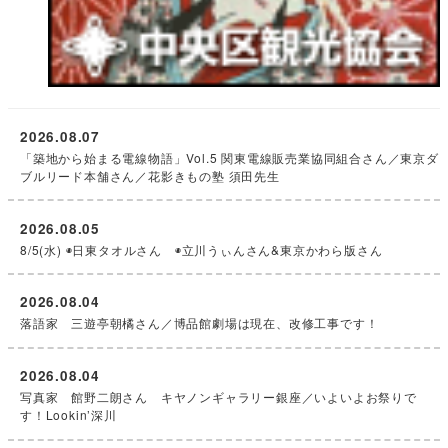
2026.08.07
「築地から始まる電線物語」Vol.5 関東電線販売業協同組合さん／東京ダ
ブルリード本舗さん／花影きもの塾 須田先生
2026.08.05
8/5(水) ◉日東タオルさん ◉立川うぃんさん&東京かわら版さん
2026.08.04
落語家 三遊亭朝橘さん／博品館劇場は現在、改修工事です！
2026.08.04
写真家 館野二朗さん キヤノンギャラリー銀座／いよいよお祭りで
す！Lookin’深川