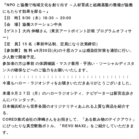
『NPO と協働で地域文化を創り出す ～人材育成と組織基盤の整備が協働
にもたらす効果を探る～』
【日 時】9/30（木）18:30 ～ 20:00
【会 場】協働ステーション中央
【ゲスト】大内 伸輔さん（東京アートポイント計画 プログラムオフィサ
ー）
【定 員】15 名（事前申込制、定員になり次第締切）
【参加費】 無 料 ※9月30日(火)の十思カフェは感染症対策を適切に行い、
少人数で開催予定。
参加者の方は事前 の体調確認・マスク着用・手洗い・ソーシャルディスタ
ンスの確保などへのご協力をお願いいたします。
：：：：：：：：：：：：：：：：：：：：：：：：：：：：：：：：
今週もハロー・ラジオシティをお聴きいただきありがとうございました。
来週９月２７日（月）のハローラジオシティ、ナビゲーターは新宮志歩さ
んにバトンタッチ。
日本橋浜町から世界各国のオリジナリティあふれる上質な商品を紹介す
る、
CORED株式会社の津嶋さんをお招きして、「ある飲み物のテイクアウト」
にぴったりな真空断熱ボトル、「REVO MAX2」をご紹介していただきま
す。