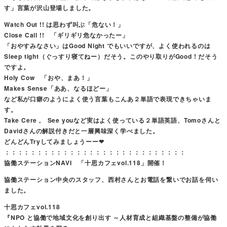
す」言葉が沢山登場しました。
Watch Out !! は思わず叫ぶ「危ない！」
Close Call !! 「ギリギリ危なかったー」
「おやすみなさい」はGood Night でもいいですが、よく使われるのは
Sleep tight（ぐっすり寝てねー）だそう。このやり取りがGood ! だそう
ですよ。
Holy Cow 「おや、まあ！」
Makes Sense「ああ、なるほどー」
など私が口癖のようによく使う言葉もこんあ２単語で表現できちゃいま
す。
Take Cere , See youなど実はよく使っている２単語英語、Tomoさんと
Davidさんの解説付きだと一層興味深く学べました。
どんどんTryしてみましょうーー❤
：：：：：：：：：：：：：：：：：：：：：：：：：：：：
協働ステーションNAVI 「十思カフェvol.118」開催！
協働ステーション中央のスタッフ、西村さんとお電話を繋いでお話を伺い
ました。
十思カフェvol.118
『NPO と協働で地域文化を創り出す ～人材育成と組織基盤の整備が協働