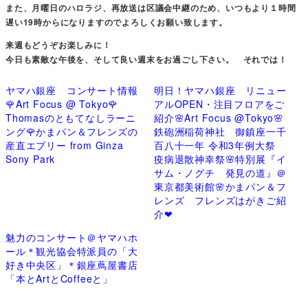
また、月曜日のハロラジ、再放送は区議会中継のため、いつもより１時間
遅い19時からになりますのでよろしくお願い致します。
来週もどうぞお楽しみに！
今日も素敵な午後を、そして良い週末をお過ごし下さい。 それでは！
ヤマハ銀座 コンサート情報
明日！ヤマハ銀座 リニュー
🌹Art Focus @ Tokyo🌹
アルOPEN・注目フロアをご
Thomasのともてなしラーニ
紹介🌸Art Focus @Tokyo🌸
ング🌹かまパン＆フレンズの
鉄砲洲稲荷神社 御鎮座一千
産直エブリー from Ginza
百八十一年 令和3年例大祭
Sony Park
疫病退散神幸祭🌸特別展『イ
サム・ノグチ 発見の道』＠
東京都美術館🌸かまパン＆フ
レンズ フレンズはがきご紹
介❤
魅力のコンサート＠ヤマハホ
ール＊観光協会特派員の「大
好き中央区」＊銀座蔦屋書店
「本とArtとCoffeeと」