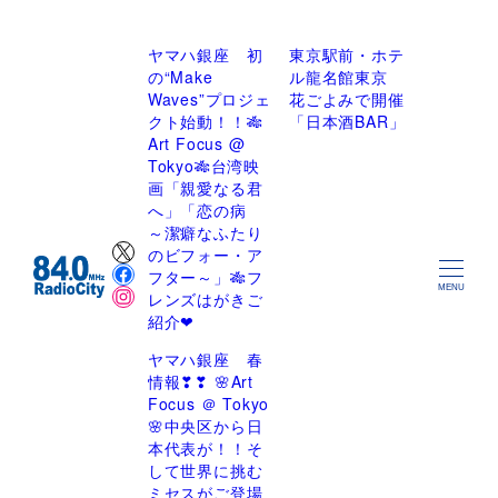
ヤマハ銀座 初
東京駅前・ホテ
の“Make
ル龍名館東京
Waves”プロジェ
花ごよみで開催
クト始動！！🎋
「日本酒BAR」
Art Focus @
Tokyo🎋台湾映
画「親愛なる君
へ」「恋の病
～潔癖なふたり
X
のビフォー・ア
Facebook
フター～」🎋フ
Instagram
MENU
レンズはがきご
紹介❤
ヤマハ銀座 春
情報❣❣ 🌸Art
Focus ＠ Tokyo
🌸中央区から日
本代表が！！そ
して世界に挑む
ミセスがご登場