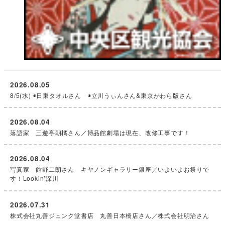
2026.08.05
8/5(水) ◉日東タオルさん ◉立川うぃんさん&東京かわら版さん
2026.08.04
落語家 三遊亭朝橘さん／博品館劇場は現在、改修工事です！
2026.08.04
写真家 館野二朗さん キヤノンギャラリー銀座／いよいよお祭りで
す！Lookin’深川
2026.07.31
株式会社丸善ジュンク堂書店 丸善日本橋店さん／株式会社明治さん