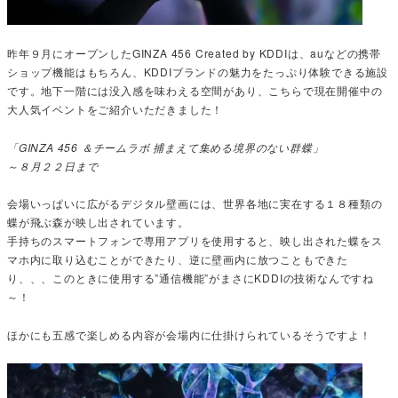
昨年９月にオープンしたGINZA 456 Created by KDDIは、auなどの携帯
ショップ機能はもちろん、KDDIブランドの魅力をたっぷり体験できる施設
です。地下一階には没入感を味わえる空間があり、こちらで現在開催中の
大人気イベントをご紹介いただきました！
「GINZA 456 ＆チームラボ 捕まえて集める境界のない群蝶」
～８月２２日まで
会場いっぱいに広がるデジタル壁画には、世界各地に実在する１８種類の
蝶が飛ぶ森が映し出されています。
手持ちのスマートフォンで専用アプリを使用すると、映し出された蝶をス
マホ内に取り込むことができたり、逆に壁画内に放つこともできた
り、、、このときに使用する”通信機能”がまさにKDDIの技術なんですね
～！
ほかにも五感で楽しめる内容が会場内に仕掛けられているそうですよ！