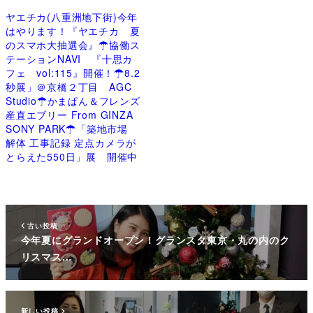
ヤエチカ(八重洲地下街)今年
はやります！『ヤエチカ 夏
のスマホ大抽選会』☂協働ス
テーションNAVI 『十思カ
フェ vol:115』開催！☂8.2
秒展」＠京橋２丁目 AGC
Studio☂かまぱん＆フレンズ
産直エブリー From GINZA
SONY PARK☂「築地市場
解体 工事記録 定点カメラが
とらえた550日」展 開催中
古い投稿
今年夏にグランドオープン！グランスタ東京・丸の内のク
リスマス…
新しい投稿