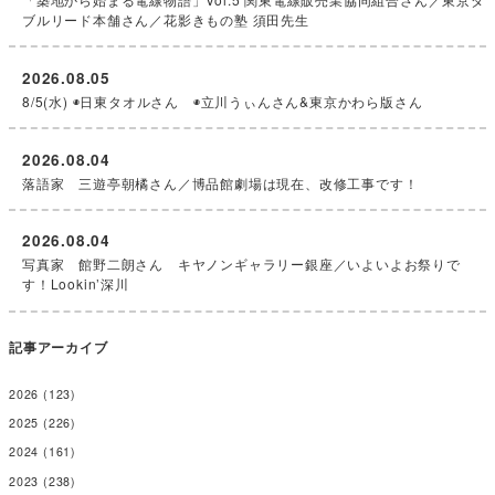
ブルリード本舗さん／花影きもの塾 須田先生
2026.08.05
8/5(水) ◉日東タオルさん ◉立川うぃんさん&東京かわら版さん
2026.08.04
落語家 三遊亭朝橘さん／博品館劇場は現在、改修工事です！
2026.08.04
写真家 館野二朗さん キヤノンギャラリー銀座／いよいよお祭りで
す！Lookin’深川
記事アーカイブ
2026
(123)
2025
(226)
2024
(161)
2023
(238)