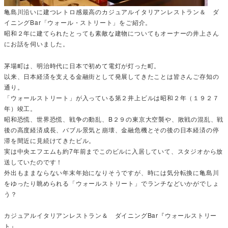
亀島川沿いに建つレトロ感最高のカジュアルイタリアンレストラン＆ ダ
イニングBar「ウォール・ストリート」をご紹介。
昭和２年に建てられたとっても素敵な建物についてもオーナーの井上さん
にお話を伺いました。
茅場町は、明治時代に日本で初めて電灯が灯った町。
以来、日本経済を支える金融街として発展してきたことは皆さんご存知の
通り。
「ウォールストリート」が入っている第２井上ビルは昭和２年（１９２７
年）竣工。
昭和恐慌、世界恐慌、戦争の動乱、B２９の東京大空襲や、敗戦の混乱、戦
後の高度経済成長、バブル景気と崩壊、金融危機とその後の日本経済の停
滞を間近に見続けてきたビル。
実は中央エフエムも約7年前までこのビルに入居していて、スタジオから放
送していたのです！
外出もままならない年末年始になりそうですが、時には気分転換に亀島川
をゆったり眺められる「ウォールストリート」でランチなどいかがでしょ
う？
カジュアルイタリアンレストラン＆ ダイニングBar『ウォールストリー
ト』