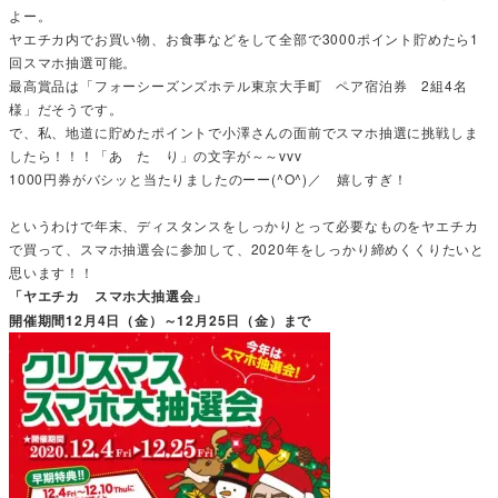
よー。
ヤエチカ内でお買い物、お食事などをして全部で3000ポイント貯めたら1
回スマホ抽選可能。
最高賞品は「フォーシーズンズホテル東京大手町 ペア宿泊券 2組4名
様」だそうです。
で、私、地道に貯めたポイントで小澤さんの面前でスマホ抽選に挑戦しま
したら！！！「あ た り」の文字が～～vvv
1000円券がバシッと当たりましたのーー(^O^)／ 嬉しすぎ！
というわけで年末、ディスタンスをしっかりとって必要なものをヤエチカ
で買って、スマホ抽選会に参加して、2020年をしっかり締めくくりたいと
思います！！
「ヤエチカ スマホ大抽選会」
開催期間12月4日（金）～12月25日（金）まで