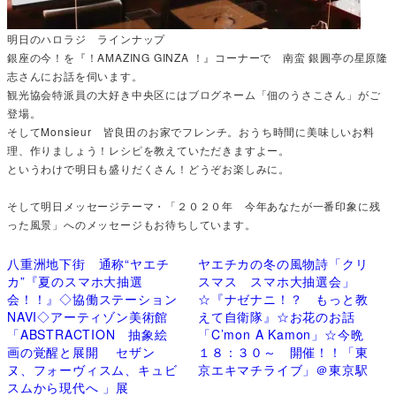
明日のハロラジ ラインナップ
銀座の今！を『！AMAZING GINZA ！』コーナーで 南蛮 銀圓亭の星原隆
志さんにお話を伺います。
観光協会特派員の大好き中央区にはブログネーム「佃のうさこさん」がご
登場。
そしてMonsieur 皆良田のお家でフレンチ。おうち時間に美味しいお料
理、作りましょう！レシピを教えていただきますよー。
というわけで明日も盛りだくさん！どうぞお楽しみに。
そして明日メッセージテーマ・「２０２０年 今年あなたが一番印象に残
った風景」へのメッセージもお待ちしています。
八重洲地下街 通称“ヤエチ
ヤエチカの冬の風物詩「クリ
カ”『夏のスマホ大抽選
スマス スマホ大抽選会」
会！！』◇協働ステーション
☆『ナゼナニ！？ もっと教
NAVI◇アーティゾン美術館
えて自衛隊』☆お花のお話
「ABSTRACTION 抽象絵
「C’mon A Kamon」☆今晩
画の覚醒と展開 セザン
１８：３０～ 開催！！「東
ヌ、フォーヴィスム、キュビ
京エキマチライブ」＠東京駅
スムから現代へ 」展