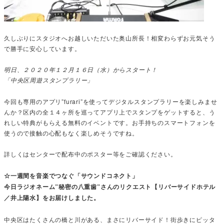
久しぶりにスタジオへお越しいただいた奥山所長！相変わらずお元気そう
で勝手に安心しています。
明日、２０２０年１２月１６日（水）からスタート！
「中央区周遊スタンプラリー」
今回も専用のアプリ”furari”を使ってデジタルスタンプラリーを楽しみませ
んか？区内の全１４ヶ所を巡ってアプリ上でスタンプをゲットすると、う
れしい特典がもらえる無料のイベントです。お手持ちのスマートフォンを
使うので接触の心配もなく楽しめそうですね。
詳しくはセンターで配布中のポスター等をご確認ください。
☆一週間を音楽でつなぐ「サウンドコネクト」
今日ラジオネーム”秘密の八重歯”さんのリクエスト【リバーサイドホテル
／井上陽水】をお届けしました。
中央区はたくさんの橋と川がある、まさにリバーサイド！街歩きにピッタ