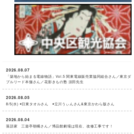
2026.08.07
「築地から始まる電線物語」Vol.5 関東電線販売業協同組合さん／東京ダ
ブルリード本舗さん／花影きもの塾 須田先生
2026.08.05
8/5(水) ◉日東タオルさん ◉立川うぃんさん&東京かわら版さん
2026.08.04
落語家 三遊亭朝橘さん／博品館劇場は現在、改修工事です！