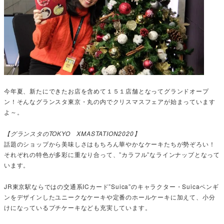
今年夏、新たにできたお店を含めて１５１店舗となってグランドオープ
ン！そんなグランスタ東京・丸の内でクリスマスフェアが始まっています
よ～。
【グランスタのTOKYO XMASTATION2020】
話題のショップから美味しさはもちろん華やかなケーキたちが勢ぞろい！
それぞれの特色が多彩に重なり合って、”カラフル”なラインナップとなって
います。
JR東京駅ならではの交通系ICカード”Suica”のキャラクター・Suicaペンギ
ンをデザインしたユニークなケーキや定番のホールケーキに加えて、小分
けになっているプチケーキなども充実しています。