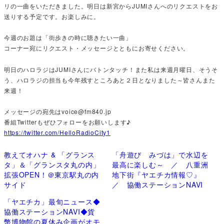
リの一曲をいただきました。明日は新宮からJUMIさんへのリクエストをお
送りする予定です。お楽しみに。
今週のお題は「街歩きの時に聴きたい一曲」
コーナー宛にリクエスト・メッセージとともにお寄せください。
明日のハロラジはJUMIさんにバトンタッチ！また私は来週月曜日、そうそ
う、ハロラジの担当も今年残すところあと２日となりました～皆さんまた
来週！
メッセージの宛先はvoice@fm840.jp
番組Twitterもぜひフォローをお願いします♪
https://twitter.com/HelloRadioCity1
教えてオハナ & 「グランス
「舟遊び みづは」で水辺を
タ」＆「グランスタ丸の内」
最高に楽しむ～ ／ 八重洲
拡張OPEN！＠東京駅丸の内
地下街『ヤエチカ情報♡』
サイド
／ 協働ステーションNAVI
「ヤエチカ」最旬ニュース◆
協働ステーションNAVI◆貨
幣博物館の夏休み企画がオモ