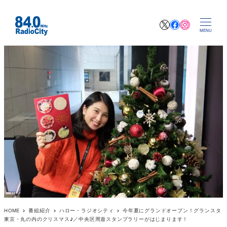
X
Facebook
Instagr
MENU
HOME
番組紹介
ハロー・ラジオシティ
今年夏にグランドオープン！グランスタ
東京・丸の内のクリスマス♪／中央区周遊スタンプラリーがはじまります！