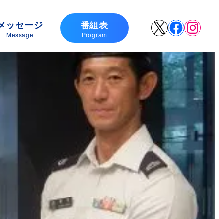
メッセージ
番組表
X
Faceboo
Insta
Message
Program