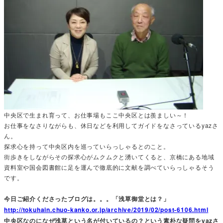
中央区で生まれ育って、お仕事場もここ中央区とは羨ましい～！
お仕事をなさりながらも、休日などを利用してガイドをなさっているyazさ
ん。
探求心を持って中央区内を巡っていらっしゃるとのこと。
街歩きをしながらその探求心がムクムクと湧いてくると、京橋にある地域
資料室や国会図書館に足を運んで徹底的に文献を調べていらっしゃるそう
です。
今日ご紹介くださったブログは。。。「浅草御堂とは？」
http://tokuhain.chuo-kanko.or.jp/archive/2019/02/post-6106.html
中央区なのになぜ浅草という名が付いているの？という素朴な疑問をyazさ