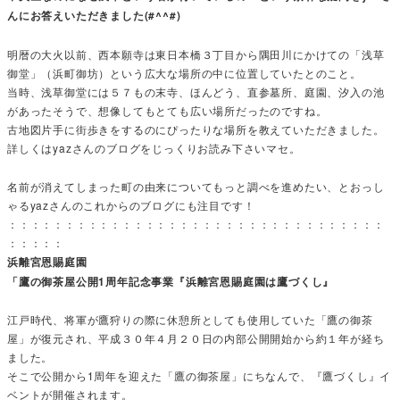
んにお答えいただきました(#^^#)
明暦の大火以前、西本願寺は東日本橋３丁目から隅田川にかけての「浅草
御堂」（浜町御坊）という広大な場所の中に位置していたとのこと。
当時、浅草御堂には５７もの末寺、ほんどう、直参墓所、庭園、汐入の池
があったそうで、想像してもとても広い場所だったのですね。
古地図片手に街歩きをするのにぴったりな場所を教えていただきました。
詳しくはyazさんのブログをじっくりお読み下さいマセ。
名前が消えてしまった町の由来についてもっと調べを進めたい、とおっし
ゃるyazさんのこれからのブログにも注目です！
：：：：：：：：：：：：：：：：：：：：：：：：：：：：：：：：：
：：：：：
浜離宮恩賜庭園
「鷹の御茶屋公開1周年記念事業『浜離宮恩賜庭園は鷹づくし』
江戸時代、将軍が鷹狩りの際に休憩所としても使用していた「鷹の御茶
屋」が復元され、平成３０年４月２０日の内部公開開始から約１年が経ち
ました。
そこで公開から1周年を迎えた「鷹の御茶屋」にちなんで、『鷹づくし』イ
ベントが開催されます。