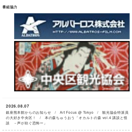
番組協力
2026.08.07
銀座熊本館からのお知らせ / Art Focus @ Tokyo / 観光協会特派員
の大好き中央区！ / 本の森ちゅうおう「オカルトの森 vol.4 講談と怪
談 －声が紡ぐ恐怖ー」