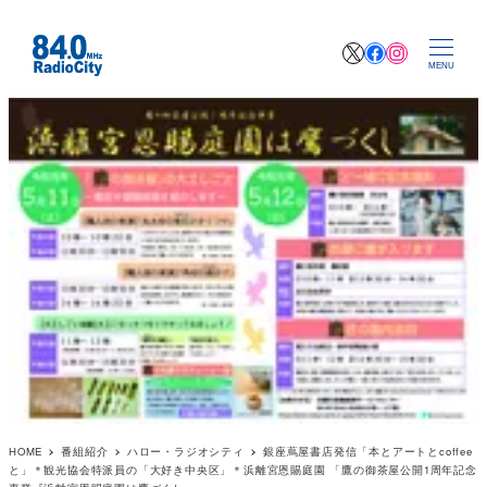
X
Facebook
Instagr
MENU
HOME
番組紹介
ハロー・ラジオシティ
銀座蔦屋書店発信「本とアートとcoffee
と」＊観光協会特派員の「大好き中央区」＊浜離宮恩賜庭園 「鷹の御茶屋公開1周年記念