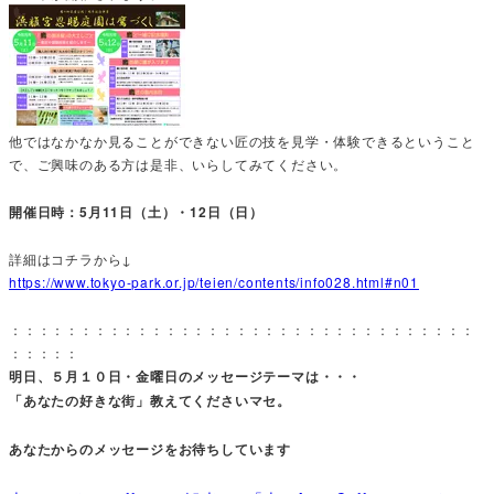
他ではなかなか見ることができない匠の技を見学・体験できるということ
で、ご興味のある方は是非、いらしてみてください。
開催日時：5月11日（土）・12日（日）
詳細はコチラから↓
https://www.tokyo-park.or.jp/teien/contents/info028.html#n01
：：：：：：：：：：：：：：：：：：：：：：：：：：：：：：：：：
：：：：：
明日、５月１０日・金曜日のメッセージテーマは・・・
「あなたの好きな街」教えてくださいマセ。
あなたからのメッセージをお待ちしています