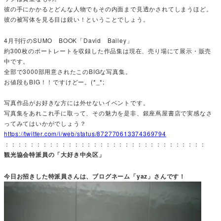
彼の手にかかるとどんな人物でもその内面まで見透かされてしまうほど。
彼の被写体を見る目は鋭い！ということでしょう。
4月刊行のSUMO BOOK「David Bailey」
約300枚のポートレートを収録した作品集は現在、売り場にて展示・販売
中です。
全部で3000部用意されたこのBIGな写真集。
お値段もBIG！！ですけどー。(*_*;
写真作品がお好きな方には外せないイベントです。
写真集をあれこれ手に取って、その魅力を是非、銀座蔦屋書店で実感なさ
ってみてはいかがでしょう？
https://twitter.com/i/web/status/872770613374369794
：：：：：：：：：：：：：：：：：：：：：：：：：：：：：：：：
観光協会特派員の「大好き中央区」
今日お招きした特派員さんは、ブログネーム「yaz」さんです！