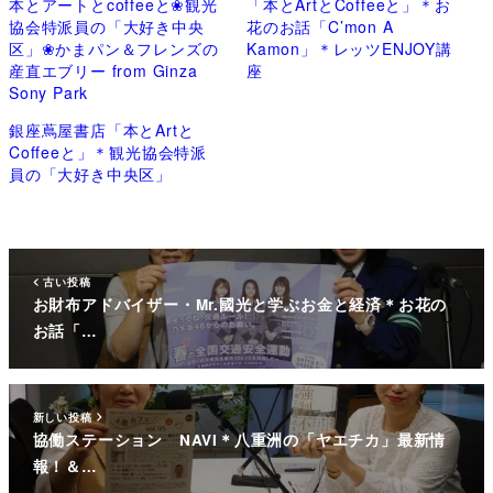
本とアートとcoffeeと❀観光
「本とArtとCoffeeと」＊お
協会特派員の「大好き中央
花のお話「C’mon A
区」❀かまパン＆フレンズの
Kamon」＊レッツENJOY講
産直エブリー from Ginza
座
Sony Park
銀座蔦屋書店「本とArtと
Coffeeと」＊観光協会特派
員の「大好き中央区」
古い投稿
お財布アドバイザー・Mr.國光と学ぶお金と経済＊お花の
お話「…
新しい投稿
協働ステーション NAVI＊八重洲の「ヤエチカ」最新情
報！＆…