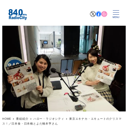
X
Facebook
Instagr
MENU
HOME
番組紹介
ハロー・ラジオシティ
東京エキナカ・エキュートのクリスマ
ス！／日本食・日本橋とよだ橋本亨さん