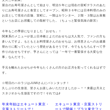
屋台のお寿司屋さんとして始まり、明治５年には現在の室町テラスのあた
りにお寿司屋さんと食堂としてオープン。昭和３６年には日本料理のみの
お店として現在の店舗、室町に。一階はカウンター、２階・３階はお座敷
というお店にお邪魔しての取材でした。（ちょっと緊張気味の新宮）
今年もこの季節になりました「おせち」！
関東系のメニューが並ぶ日本橋とよだのおせちは大人気で、ファンの方も
多いんですよ。もともとお料理屋さんのおせちは、お得意さんへのお歳暮
替わりに配っていたという歴史があるそうです。今でももちろんすべて手
作りのおせちですが、亨さんにとっては「一年で一番緊張する大変な仕
事」なんだそう。
手元を離れたおせちが今年もたくさんの方のお正月を彩ってくれるはずで
す。
☆明日のハロラジはJUMIさんにバトンタッチ！
久しぶりの生放送、皆さんお楽しみいただけましたか～＾＾来週は月火と
スタジオから生放送ですので！それでは♪
年末年始はエキュート東京・
エキュート東京・京葉ストリ
京葉ストリートで！
ートで開催！プラス東北フェ