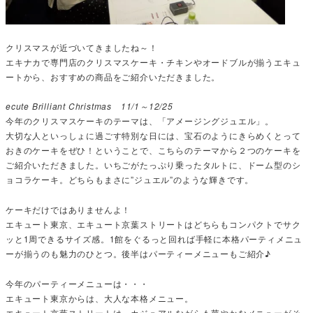
クリスマスが近づいてきましたね～！
エキナカで専門店のクリスマスケーキ・チキンやオードブルが揃うエキュ
ートから、おすすめの商品をご紹介いただきました。
ecute Brilliant Christmas 11/1～12/25
今年のクリスマスケーキのテーマは、「アメージングジュエル」。
大切な人といっしょに過ごす特別な日には、宝石のようにきらめくとって
おきのケーキをぜひ！ということで、こちらのテーマから２つのケーキを
ご紹介いただきました。いちごがたっぷり乗ったタルトに、ドーム型のシ
ョコラケーキ。どちらもまさに”ジュエル”のような輝きです。
ケーキだけではありませんよ！
エキュート東京、エキュート京葉ストリートはどちらもコンパクトでサク
ッと1周できるサイズ感。1館をぐるっと回れば手軽に本格パーティメニュ
ーが揃うのも魅力のひとつ。後半はパーティーメニューもご紹介♪
今年のパーティーメニューは・・・
エキュート東京からは、大人な本格メニュー。
エキュート京葉ストリートは、カジュアルながらも華やかなメニューがそ