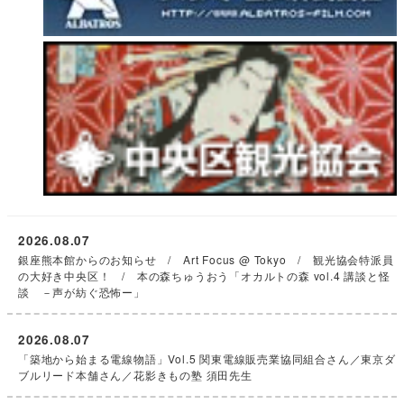
2026.08.07
銀座熊本館からのお知らせ / Art Focus @ Tokyo / 観光協会特派員
の大好き中央区！ / 本の森ちゅうおう「オカルトの森 vol.4 講談と怪
談 －声が紡ぐ恐怖ー」
2026.08.07
「築地から始まる電線物語」Vol.5 関東電線販売業協同組合さん／東京ダ
ブルリード本舗さん／花影きもの塾 須田先生