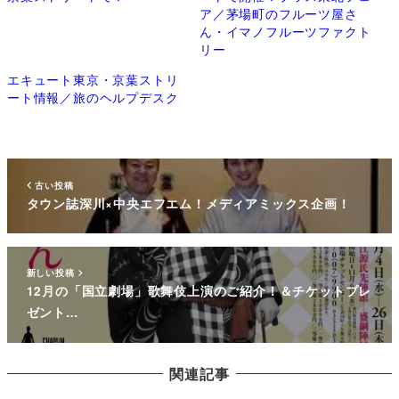
ア／茅場町のフルーツ屋さ
ん・イマノフルーツファクト
リー
エキュート東京・京葉ストリ
ート情報／旅のヘルプデスク
古い投稿
タウン誌深川×中央エフエム！メディアミックス企画！
新しい投稿
12月の「国立劇場」歌舞伎上演のご紹介！＆チケットプレ
ゼント…
関連記事