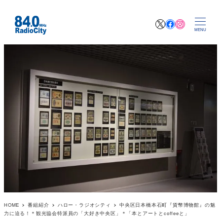
X
Facebook
Instagr
MENU
HOME
番組紹介
ハロー・ラジオシティ
中央区日本橋本石町『貨幣博物館』の魅
力に迫る！＊観光協会特派員の「大好き中央区」＊「本とアートとcoffeeと」