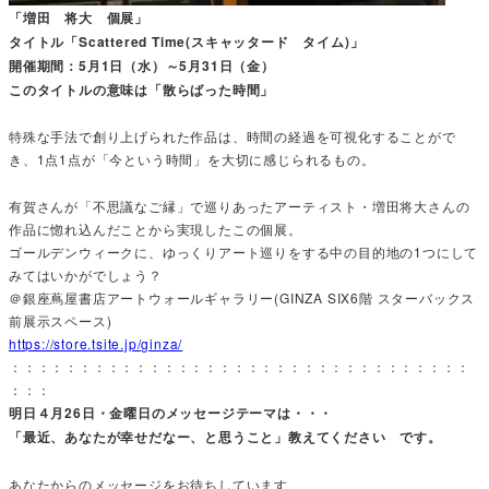
「増田 将大 個展」
タイトル「Scattered Time(スキャッタード タイム)」
開催期間：5月1日（水）～5月31日（金）
このタイトルの意味は「散らばった時間」
特殊な手法で創り上げられた作品は、時間の経過を可視化することがで
き、1点1点が「今という時間」を大切に感じられるもの。
有賀さんが「不思議なご縁」で巡りあったアーティスト・増田将大さんの
作品に惚れ込んだことから実現したこの個展。
ゴールデンウィークに、ゆっくりアート巡りをする中の目的地の1つにして
みてはいかがでしょう？
＠銀座蔦屋書店アートウォールギャラリー(GINZA SIX6階 スターバックス
前展示スペース)
https://store.tsite.jp/ginza/
：：：：：：：：：：：：：：：：：：：：：：：：：：：：：：：：：
：：：
明日４月26日・金曜日のメッセージテーマは・・・
「最近、あなたが幸せだなー、と思うこと」教えてください です。
あなたからのメッセージをお待ちしています