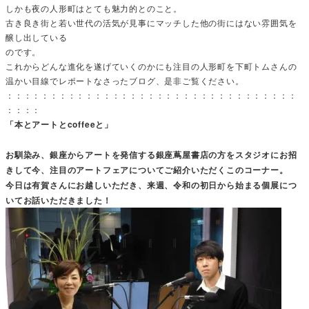
しかも夜の人形町はとても魅力的とのこと。
古き良き街と若い世代の活気が見事にマッチした他の街にはない雰囲気を
醸し出している
のです。
これからどんな進化を遂げていくのかにも注目の人形町を下町トムさんの
温かい目線でレポートなさったブログ、是非ご覧ください。
：：：：：：：：：：：：：：：：：：：：：：：：：：：：：：：：：
：：：：
「本とアートとcoffeeと」
お馴染み、銀座からアートを発信する銀座蔦屋書店の方をスタジオにお招
きして今、注目のアートフェアについてご紹介いただくこのコーナー。
今日は有賀さんにお越しいただき、来週、令和の初日から始まる個展につ
いてお話いただきました！