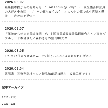
2026.08.07
銀座熊本館からのお知らせ / Art Focus @ Tokyo / 観光協会特派員
の大好き中央区！ / 本の森ちゅうおう「オカルトの森 vol.4 講談と怪
談 －声が紡ぐ恐怖ー」
2026.08.07
「築地から始まる電線物語」Vol.5 関東電線販売業協同組合さん／東京ダ
ブルリード本舗さん／花影きもの塾 須田先生
2026.08.05
8/5(水) ◉日東タオルさん ◉立川うぃんさん&東京かわら版さん
2026.08.04
落語家 三遊亭朝橘さん／博品館劇場は現在、改修工事です！
記事アーカイブ
2026
(124)
2025
(226)