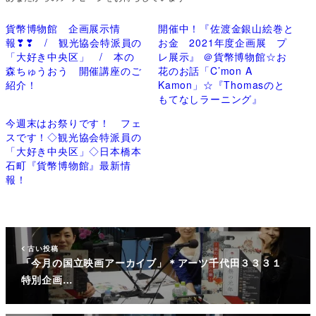
貨幣博物館 企画展示情
開催中！『佐渡金銀山絵巻と
報❣❣ / 観光協会特派員の
お金 2021年度企画展 プ
「大好き中央区」 / 本の
レ展示』 ＠貨幣博物館☆お
森ちゅうおう 開催講座のご
花のお話「C’mon A
紹介！
Kamon」☆『Thomasのと
もてなしラーニング』
今週末はお祭りです！ フェ
スです！◇観光協会特派員の
「大好き中央区」◇日本橋本
石町『貨幣博物館』最新情
報！
古い投稿
「今月の国立映画アーカイブ」＊アーツ千代田３３３１
特別企画…