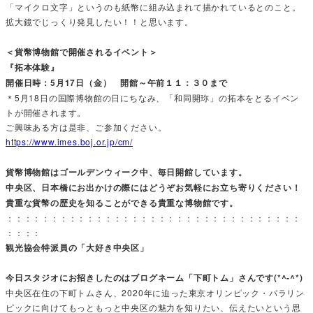
「マイクロ文字」というのも紙幣に組み込まれて描かれているとのこと。
拡大鏡でじっくり発見したい！！と思います。
＜貨幣博物館で開催されるイベント＞
『拓本体験』
開催日時：5月17日（金） 開館～午前１１：３０まで
＊5月18日の国際博物館の日にちなみ、「和同開珎」の拓本をとるイベン
トが開催されます。
ご興味ある方は是非、ご参加ください。
https://www.imes.boj.or.jp/cm/
貨幣博物館はゴールデンウィーク中、毎日開館しています。
中央区、日本橋にお出かけの際にはどうぞお気軽にお立ち寄りください！
貴重な貨幣の歴史を知ることができる貴重な博物館です。
：：：：：：：：：：：：：：：：：：：：：：：：：：：：：：：：：
：：：：
観光協会特派員の「大好き中央区」
今日スタジオにお招きしたのはブログネーム「下町トム」さんです(*^-^*)
中央区在住の下町トムさん、2020年に迫った東京オリンピック・パラリン
ピックに向けてもっともっと中央区の魅力を知りたい、伝えたいという思