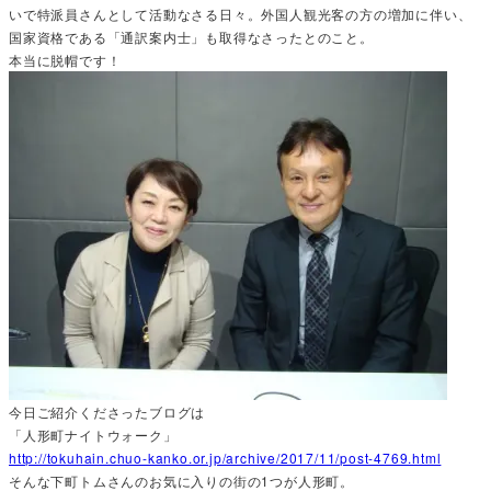
いで特派員さんとして活動なさる日々。外国人観光客の方の増加に伴い、
国家資格である「通訳案内士」も取得なさったとのこと。
本当に脱帽です！
今日ご紹介くださったブログは
「人形町ナイトウォーク」
http://tokuhain.chuo-kanko.or.jp/archive/2017/11/post-4769.html
そんな下町トムさんのお気に入りの街の1つが人形町。