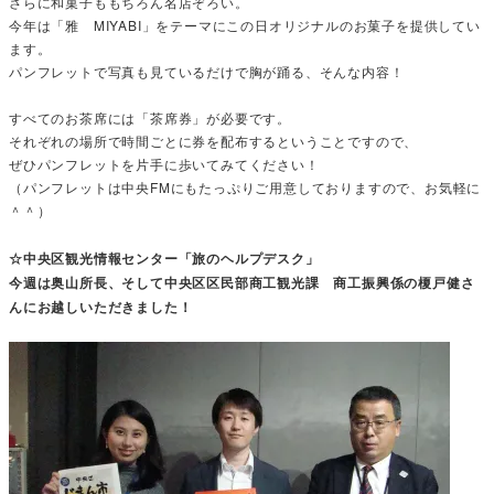
さらに和菓子ももちろん名店ぞろい。
今年は「雅 MIYABI」をテーマにこの日オリジナルのお菓子を提供してい
ます。
パンフレットで写真も見ているだけで胸が踊る、そんな内容！
すべてのお茶席には「茶席券」が必要です。
それぞれの場所で時間ごとに券を配布するということですので、
ぜひパンフレットを片手に歩いてみてください！
（パンフレットは中央FMにもたっぷりご用意しておりますので、お気軽に
＾＾）
☆中央区観光情報センター「旅のヘルプデスク」
今週は奥山所長、そして中央区区民部商工観光課 商工振興係の榎戸健さ
んにお越しいただきました！