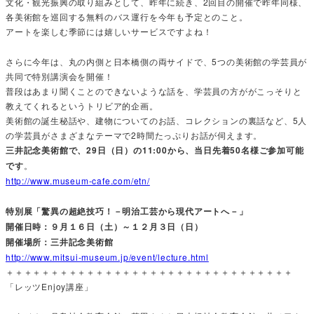
文化・観光振興の取り組みとして、昨年に続き、2回目の開催で昨年同様、
各美術館を巡回する無料のバス運行を今年も予定とのこと。
アートを楽しむ季節には嬉しいサービスですよね！
さらに今年は、丸の内側と日本橋側の両サイドで、5つの美術館の学芸員が
共同で特別講演会を開催！
普段はあまり聞くことのできないような話を、学芸員の方ががこっそりと
教えてくれるというトリビア的企画。
美術館の誕生秘話や、建物についてのお話、コレクションの裏話など、5人
の学芸員がさまざまなテーマで2時間たっぷりお話が伺えます。
三井記念美術館で、29日（日）の11:00から、当日先着50名様ご参加可能
です
。
http://www.museum-cafe.com/etn/
特別展「驚異の超絶技巧！－明治工芸から現代アートへ－」
開催日時：９月１６日（土）～１２月３日（日）
開催場所：三井記念美術館
http://www.mitsui-museum.jp/event/lecture.html
＋＋＋＋＋＋＋＋＋＋＋＋＋＋＋＋＋＋＋＋＋＋＋＋＋＋＋＋＋＋＋＋
「レッツEnjoy講座」