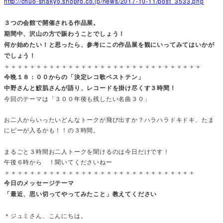
http://chuo-shakyo.shopro.co.jp/news/2017-10-11/post_3533.php
３つの会館で開催される作品展。
期間中、沢山の方で賑わうことでしょう！
何か始めたい！と思ったら、参考にこの作品展を観にいってみてはいかが
でしょう！
＋＋＋＋＋＋＋＋＋＋＋＋＋＋＋＋＋＋＋＋＋＋＋＋＋＋＋＋＋＋＋
今晩１８：００からの「決定レコ歌ベストテン」
中野さんと鮫肌さんが語り、レコードを掛け尽くす３時間！
今回のテーマは「３００年後も残したい名曲３０」
お二人からいったいどんなトークが飛び出すか？ハラハラドキドキ、たま
にピーが入るかも！！の３時間。
まるごと３時間お二人トークを聞けるのは今日だけです！
午後６時から ！聞いてくださいねー
＋＋＋＋＋＋＋＋＋＋＋＋＋＋＋＋＋＋＋＋＋＋＋＋＋＋＋＋＋＋
今日のメッセージテーマ
「最近、思い切ってやってみたこと」教えてください
＊ジュミさん、こんにちは。