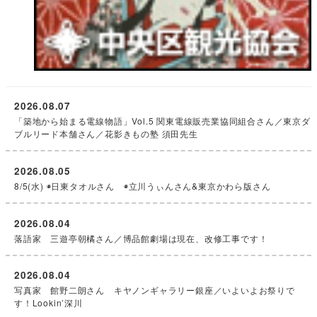
2026.08.07
「築地から始まる電線物語」Vol.5 関東電線販売業協同組合さん／東京ダ
ブルリード本舗さん／花影きもの塾 須田先生
2026.08.05
8/5(水) ◉日東タオルさん ◉立川うぃんさん&東京かわら版さん
2026.08.04
落語家 三遊亭朝橘さん／博品館劇場は現在、改修工事です！
2026.08.04
写真家 館野二朗さん キヤノンギャラリー銀座／いよいよお祭りで
す！Lookin’深川