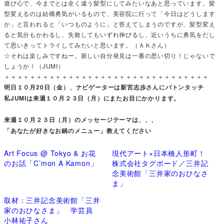
遊び心で、今までとは全く違う髪型にしてみたいなあと思っています。髪
型変えるのは結構勇気がいるもので、美容院に行って「今日はどうします
か」と言われると「いつものように」と答えてしまうのですが、髪型変え
ると気分もかわるし、失敗してもいずれ伸びるし、近いうちに勇気をだし
て思いきってトライしてみたいと思います。（ＡＫさん）
☆それは楽しみですねー。新しい自分発見は一番の思い切り！じゃないで
しょうか！（JUMI）
＋＋＋＋＋＋＋＋＋＋＋＋＋＋＋＋＋＋＋＋＋＋＋＋＋＋＋＋＋＋＋＋
明日１０月20日（金）、ナビゲーターは新宮志歩さんにバトンタッチ
私JUMIは来週１０月２３日（月）にまたお目にかかります。
来週１０月２３日（月）のメッセージテーマは、、、
「あなたが好きなお鍋のメニュー」教えてください
Art Focus @ Tokyo & お花
現代アート×日本橋人形町！
のお話「C’mon A Kamon」
株式会社タグボード／三井記
念美術館「三井家のおひなさ
ま」
取材：三井記念美術館「三井
家のおひなさま」 学芸員
小林祐子さん