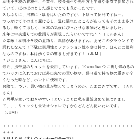
泰明小学校の在校生、卒業生、校長先生や先生方も半纏や浴衣で参加され
ていて、ほのぼのとした感じでとても良かったです。
久しぶりに、浴衣に下駄をはいたのですが、下駄って便利ですね～。
つっかけてそのまま履けるし、道に濡れたところがあってもそのまま歩け
るし、軽くて涼しく、日本の気候にぴったりな履物だと思いました。
来年は中央通りでの盆踊りが実現したらいいですね＾＾（ミルさん）
☆素敵！泰明小学校の盆踊り、風情がありますね。あそこのグラウンドで
踊れたなんて！下駄は実用性とファッション性を併せ持つ、ほんとに便利
なものですね。私は歩く音の響きも好きです！（JUMI）
＊ジュミさん、こんにちは。
最近、携帯型のリュックを愛用しています。10cm×5cm位に折り畳めるの
でバックに入れておけば外出先での買い物や、帰り道で持ち物の重さが辛
くなった時など、ホントに便利です。
お陰で、つい、買い物の量が増えてしまうのが、たまにきずです。（ＡＫ
さん）
☆両手が空いて動きやすい！ということに私も最近改めて気づきまし
て、、、リュックも最近オシャレですからどんどん使いたいです。
（JUMI）
＋＋＋＋＋＋＋＋＋＋＋＋＋＋＋＋＋＋＋＋＋＋＋＋＋＋＋＋＋＋＋＋＋
＋＋＋
８月１０日（木）のメッセージテーマは、、、