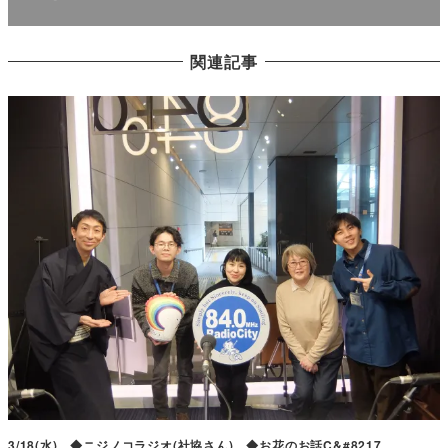
関連記事
3/18(水) ◆ニジノコラジオ(社協さん) ◆お花のお話C&#8217…