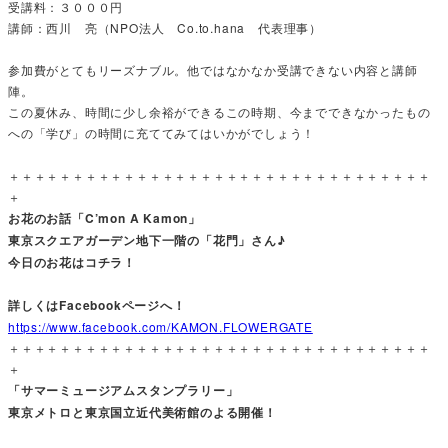
受講料：３０００円
講師：西川 亮（NPO法人 Co.to.hana 代表理事）
参加費がとてもリーズナブル。他ではなかなか受講できない内容と講師
陣。
この夏休み、時間に少し余裕ができるこの時期、今までできなかったもの
への「学び」の時間に充ててみてはいかがでしょう！
＋＋＋＋＋＋＋＋＋＋＋＋＋＋＋＋＋＋＋＋＋＋＋＋＋＋＋＋＋＋＋＋＋
＋
お花のお話「C’mon A Kamon」
東京スクエアガーデン地下一階の「花門」さん♪
今日のお花はコチラ！
詳しくはFacebookページへ！
https://www.facebook.com/KAMON.FLOWERGATE
＋＋＋＋＋＋＋＋＋＋＋＋＋＋＋＋＋＋＋＋＋＋＋＋＋＋＋＋＋＋＋＋＋
＋
「サマーミュージアムスタンプラリー」
東京メトロと東京国立近代美術館のよる開催！