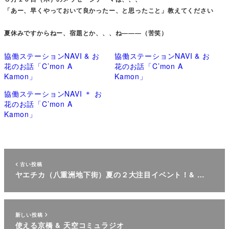
「あー、早くやっておいて良かったー、と思ったこと」教えてください
夏休みですからねー、宿題とか、、、ね―――（苦笑）
協働ステーションNAVI & お
協働ステーションNAVI & お
花のお話「C’mon A
花のお話「C’mon A
Kamon」
Kamon」
協働ステーションNAVI ＊ お
花のお話「C’mon A
Kamon」
古い投稿
ヤエチカ（八重洲地下街）夏の２大注目イベント！& …
新しい投稿
使える京橋 & 天空コミュラジオ