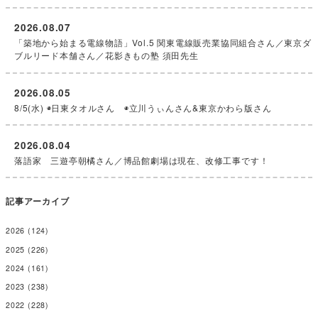
2026.08.07
「築地から始まる電線物語」Vol.5 関東電線販売業協同組合さん／東京ダ
ブルリード本舗さん／花影きもの塾 須田先生
2026.08.05
8/5(水) ◉日東タオルさん ◉立川うぃんさん&東京かわら版さん
2026.08.04
落語家 三遊亭朝橘さん／博品館劇場は現在、改修工事です！
記事アーカイブ
2026
(124)
2025
(226)
2024
(161)
2023
(238)
2022
(228)