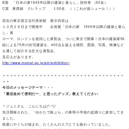
B賞 「日本の家1945年以降の建築と暮らし」招待券 （50名）
C賞 東西線 クレラップ １00名 （（これが超シュール！））
現在の東京国立近代美術館 展示内容は
１０月２９日まで開催中 企画展「日本の家 1945年以降の建築と暮ら
し」展
ローマ、ロンドンを巡回した展覧会、ついに東京で開幕！日本の建築家56
組による75件の住宅建築を、400点を超える模型、図面、写真、映像など
を通して紹介する壮大な展覧会。
見応えがあります。
http://www.momat.go.jp/am/exhibition/
＋＋＋＋＋＋＋＋＋＋＋＋＋＋＋＋＋＋＋＋＋＋＋＋＋＋＋＋＋＋＋＋＋
＋＋
今日のメッセージテーマ・・・
「最近改めて便利だー、と思ったグッズ」教えてください
＊ジュミさん、こんにちは(^-^)/
先日開催された、「ゆかたで銀ぶら」の泰明小学校の盆踊りに参加してき
ました。
校庭にやぐらが組まれ、たくさんの人でとても賑わっていました。