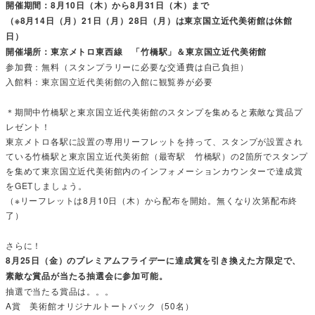
開催期間：8月10日（木）から8月31日（木）まで
（※8月14日（月）21日（月）28日（月）は東京国立近代美術館は休館
日）
開催場所：東京メトロ東西線 「竹橋駅」＆東京国立近代美術館
参加費：無料（スタンプラリーに必要な交通費は自己負担）
入館料：東京国立近代美術館の入館に観覧券が必要
＊期間中竹橋駅と東京国立近代美術館のスタンプを集めると素敵な賞品プ
レゼント！
東京メトロ各駅に設置の専用リーフレットを持って、スタンプが設置され
ている竹橋駅と東京国立近代美術館（最寄駅 竹橋駅）の2箇所でスタンプ
を集めて東京国立近代美術館内のインフォメーションカウンターで達成賞
をGETしましょう。
（※リーフレットは8月10日（木）から配布を開始。無くなり次第配布終
了）
さらに！
8月25日（金）のプレミアムフライデーに達成賞を引き換えた方限定で、
素敵な賞品が当たる抽選会に参加可能。
抽選で当たる賞品は。。。
A賞 美術館オリジナルトートバック（50名）