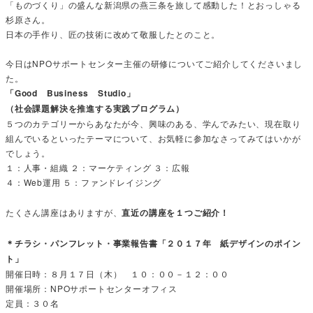
「ものづくり」の盛んな新潟県の燕三条を旅して感動した！とおっしゃる
杉原さん。
日本の手作り、匠の技術に改めて敬服したとのこと。
今日はNPOサポートセンター主催の研修についてご紹介してくださいまし
た。
「Good Business Studio」
（社会課題解決を推進する実践プログラム）
５つのカテゴリーからあなたが今、興味のある、学んでみたい、現在取り
組んでいるといったテーマについて、お気軽に参加なさってみてはいかが
でしょう。
１：人事・組織 ２：マーケティング ３：広報
４：Web運用 ５：ファンドレイジング
たくさん講座はありますが、
直近の講座を１つご紹介！
＊チラシ・パンフレット・事業報告書「２０１７年 紙デザインのポイン
ト」
開催日時：８月１７日（木） １０：００－１２：００
開催場所：NPOサポートセンターオフィス
定員：３０名