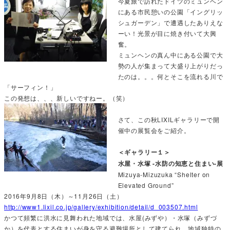
今夏旅で訪れたドイツのミュンヘン
にある市民憩いの公園「イングリッ
シュガーデン」で遭遇したありえな
ーい！光景が目に焼き付いて大興
奮。
ミュンヘンの真ん中にある公園で大
勢の人が集まって大盛り上がりだっ
たのは。。。何とそこを流れる川で
「サーフィン！」
この発想は、、、新しいですねー。（笑）
さて、この秋LIXILギャラリーで開
催中の展覧会をご紹介。
＜ギャラリー１＞
水屋・水塚 -水防の知恵と住まい-展
Mizuya-Mizuzuka “Shelter on
Elevated Ground”
2016年9月8日（木）～11月26日（土）
http://www1.lixil.co.jp/gallery/exhibition/detail/d_003507.html
かつて頻繁に洪水に見舞われた地域では、水屋(みずや）・水塚（みずづ
か）を代表とする住まいが身を守る避難場所として建てられ、地域独特の