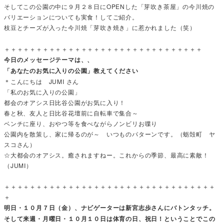
そしてこの公園の中に９月２８日にOPENした「芽吹き茶屋」の今川焼の
バリエーションについても実食！してご紹介。
枝豆とチーズが入った今川焼「芽吹き焼き」に惹かれました（笑）
＋＋＋＋＋＋＋＋＋＋＋＋＋＋＋＋＋＋＋＋＋＋＋＋＋＋＋＋＋＋＋
今日のメッセージテーマは、、
「あなたのお気に入りの公園」教えてください
＊こんにちは JUMI さん
「私のお気に入りの公園」
都会のオアシス日比谷公園がお気に入り！
春と秋、友人と日比谷花壇前に自転車で集合～
ベンチに座り、おやつ等を食べながらノンビリお喋り
公園内を散策し、家に帰るのが～ いつものパターンです。（蛎殻町 ヤ
スコさん）
☆大都会のオアシス。癒されますねー。これからの季節、最高に素敵！
（JUMI）
＋＋＋＋＋＋＋＋＋＋＋＋＋＋＋＋＋＋＋＋＋＋＋＋＋＋＋＋＋＋＋＋＋
＋
明日・１０月７日（金）、ナビゲーターは新宮志歩さんにバトンタッチ。
そして来週・月曜日・１０月１０日は体育の日、祝日！ということでこの