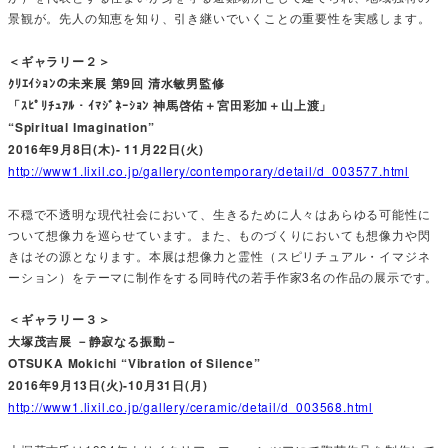
景観が。先人の知恵を知り、引き継いでいくことの重要性を実感します。
＜ギャラリー２＞
ｸﾘｴｲｼｮﾝの未来展 第9回 清水敏男監修
「ｽﾋﾟﾘﾁｭｱﾙ・ｲﾏｼﾞﾈｰｼｮﾝ 神馬啓佑＋宮田彩加＋山上渡」
“Spiritual Imagination”
2016年9月8日(木)- 11月22日(火)
http://www1.lixil.co.jp/gallery/contemporary/detail/d_003577.html
不穏で不透明な現代社会において、生きるために人々はあらゆる可能性に
ついて想像力を巡らせています。また、ものづくりにおいても想像力や閃
きはその源となります。本展は想像力と霊性（スピリチュアル・イマジネ
ーション）をテーマに制作をする同時代の若手作家3名の作品の展示です。
＜ギャラリー３＞
大塚茂吉展 －静寂なる振動－
OTSUKA Mokichi “Vibration of Silence”
2016年9月13日(火)-10月31日(月)
http://www1.lixil.co.jp/gallery/ceramic/detail/d_003568.html