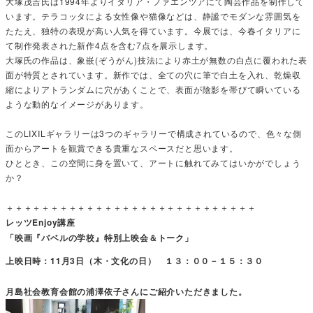
大塚茂吉氏は1994年よりイタリア・ファエンツアにて陶芸作品を制作して
います。テラコッタによる女性像や猫像などは、静謐でモダンな雰囲気を
たたえ、独特の表現が高い人気を得ています。今展では、今春イタリアに
て制作発表された新作4点を含む7点を展示します。
大塚氏の作品は、象嵌(ぞうがん)技法により赤土が無数の白点に覆われた表
面が特質とされています。新作では、全ての穴に筆で白土を入れ、乾燥収
縮によりアトランダムに穴があくことで、表面が陰影を帯びて瞬いている
ような動的なイメージがあります。
このLIXILギャラリーは3つのギャラリーで構成されているので、色々な側
面からアートを観賞できる貴重なスペースだと思います。
ひととき、この空間に身を置いて、アートに触れてみてはいかがでしょう
か？
＋＋＋＋＋＋＋＋＋＋＋＋＋＋＋＋＋＋＋＋＋＋＋＋＋＋＋＋
レッツEnjoy講座
「映画『バベルの学校』特別上映会＆トーク」
上映日時：11月3日（木・文化の日） １３：００－１５：３０
月島社会教育会館の浦澤依子さんにご紹介いただきました。