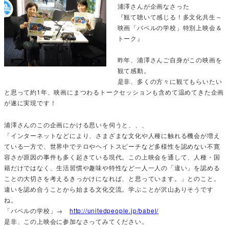
浦澤さんが企画なさった
『観て聴いて感じる！多文化共生～
映画「バベルの学校」特別上映会＆
トーク』
昨年、浦澤さんご自身がこの映画を
観て感動。
是非、多くの方々に観てもらいたい
と思って約1年、映画にまつわるトークセッションも含めて温めてきた企画
が遂に実現です！
浦澤さんのこの企画にかける思いを伺うと、、、
「インターネットなどにより、さまざまな文化や人種に触れる機会が増え
ている一方で、世界中でテロやヘイトスピーチなど多様性を認めない不寛
容さが原因の事件も多く起きている現代。この上映会を通して、人種・国
籍だけではなく、生活習慣や趣味や特性など一人一人の「違い」を認める
ことの大切さを考えるきっかけになれば、と思っています。」とのこと。
違いを認め合うことから始まる文化交流。学ぶことが沢山ありそうです
ね。
「バベルの学校」→
http://unitedpeople.jp/babel/
是非、この上映会に参加なさってみてください。