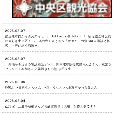
2026.08.07
銀座熊本館からのお知らせ / Art Focus @ Tokyo / 観光協会特派員
の大好き中央区！ / 本の森ちゅうおう「オカルトの森 vol.4 講談と怪
談 －声が紡ぐ恐怖ー」
2026.08.07
「築地から始まる電線物語」Vol.5 関東電線販売業協同組合さん／東京ダ
ブルリード本舗さん／花影きもの塾 須田先生
2026.08.05
8/5(水) ◉日東タオルさん ◉立川うぃんさん&東京かわら版さん
2026.08.04
落語家 三遊亭朝橘さん／博品館劇場は現在、改修工事です！