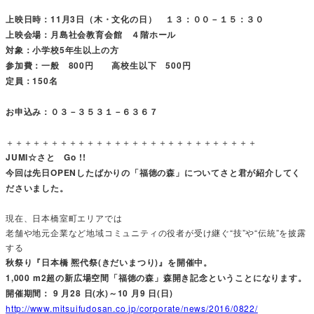
上映日時：11月3日（木・文化の日） １３：００－１５：３０
上映会場：月島社会教育会館 ４階ホール
対象：小学校5年生以上の方
参加費：一般 800円 高校生以下 500円
定員：150名
お申込み：０３－３５３１－６３６７
＋＋＋＋＋＋＋＋＋＋＋＋＋＋＋＋＋＋＋＋＋＋＋＋＋＋＋＋
JUMI☆さと Go !!
今回は先日OPENしたばかりの「福徳の森」についてさと君が紹介してく
ださいました。
現在、日本橋室町エリアでは
老舗や地元企業など地域コミュニティの役者が受け継ぐ“技”や“伝統”を披露
する
秋祭り『日本橋 熈代祭(きだいまつり)』を開催中。
1,000 m2超の新広場空間「福徳の森」森開き記念ということになります。
開催期間： 9 月28 日(水)～10 月9 日(日)
http://www.mitsuifudosan.co.jp/corporate/news/2016/0822/