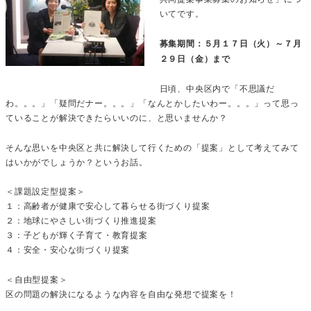
いてです。
募集期間：５月１７日（火）～７月
２９日（金）まで
日頃、中央区内で「不思議だ
わ。。。」「疑問だナー。。。」「なんとかしたいわー。。。」って思っ
ていることが解決できたらいいのに、と思いませんか？
そんな思いを中央区と共に解決して行くための「提案」として考えてみて
はいかがでしょうか？というお話。
＜課題設定型提案＞
１：高齢者が健康で安心して暮らせる街づくり提案
２：地球にやさしい街づくり推進提案
３：子どもが輝く子育て・教育提案
４：安全・安心な街づくり提案
＜自由型提案＞
区の問題の解決になるような內容を自由な発想で提案を！