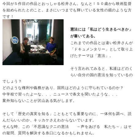
今回が５作目の作品とおっしゃる松井さん。なんと！５０歳から映画監督
を始められたとのこと。まさにいつまでも輝いている女性の鏡のような方
です！
憲法には「私はどう生きるべきか」
が書いてある。
これまでの作品とは違い松井さんが
「ドキュメンタリー」として取り上
げたテーマは「憲法」。
そう言われてみると、私達はどのく
らい自分の国の憲法を知っているの
でしょう？
どのような権利や義務があり、国民はどのように守られているのか？
中学校で習ったよーな、、、ニュースで条文を聞いたような、、、
案外知らないことが沢山ある気がします。
そして「歴史の真実を知る」こともとても重要なのに、一体何を調べ、読
んだらいいのか、キッカケさえわからないでいます。
そんな時、この「不思議なクニの憲法 ～声をあげる 私たち～」はそ
の疑問、質問を解決する糸口になるかもしれません。