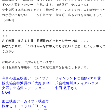
ずいぶん変わったなー、と思います。（蛎殻町 ヤスコさん)
☆中央区は本当にめまぐるしく街が変わっていきますね。以前が何だった
のか思い出せない、、、が日常です。富沢町、私もそれを実感しました！
（JUMI）
＋＋＋＋＋＋＋＋＋＋＋＋＋＋＋＋＋＋＋＋＋＋＋＋＋＋＋＋＋＋＋＋＋
＋＋
さて来週、５月１６日・月曜日のメッセージテーマは、、、。
あなたが最近、「これはみんなに教えてあげたい！と思ったこと」教えて
ください
沢山のメッセージお待ちしています！
今日も素敵な午後を、そして素敵な週末をお過ごし下さいネ。
今月の国立映画アーカイブ☆
フィンランド映画祭2010 株
観光協会特派員の「大好き中
式会社角川メディアハウス
央区」☆協働ステーション
中田 敬子さん
NAVI
国立映画アーカイブ・映画で
旅するヨーロッパ「EUフィ