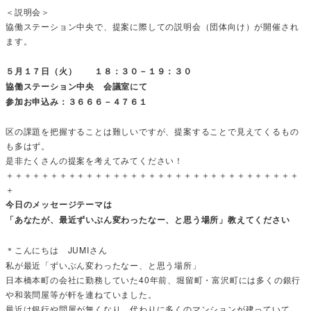
＜説明会＞
協働ステーション中央で、提案に際しての説明会（団体向け）が開催され
ます。
５月１７日（火） １８：３０－１９：３０
協働ステーション中央 会議室にて
参加お申込み：３６６６－４７６１
区の課題を把握することは難しいですが、提案することで見えてくるもの
も多はず。
是非たくさんの提案を考えてみてください！
＋＋＋＋＋＋＋＋＋＋＋＋＋＋＋＋＋＋＋＋＋＋＋＋＋＋＋＋＋＋＋＋＋
＋
今日のメッセージテーマは
「あなたが、最近ずいぶん変わったなー、と思う場所」教えてください
＊こんにちは JUMIさん
私が最近「ずいぶん変わったなー、と思う場所」
日本橋本町の会社に勤務していた40年前、堀留町・富沢町には多くの銀行
や和装問屋等が軒を連ねていました。
最近は銀行や問屋が無くなり、代わりに多くのマンションが建っていて、