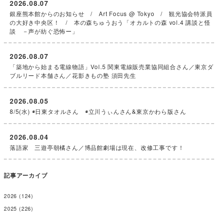
2026.08.07
銀座熊本館からのお知らせ / Art Focus @ Tokyo / 観光協会特派員
の大好き中央区！ / 本の森ちゅうおう「オカルトの森 vol.4 講談と怪
談 －声が紡ぐ恐怖ー」
2026.08.07
「築地から始まる電線物語」Vol.5 関東電線販売業協同組合さん／東京ダ
ブルリード本舗さん／花影きもの塾 須田先生
2026.08.05
8/5(水) ◉日東タオルさん ◉立川うぃんさん&東京かわら版さん
2026.08.04
落語家 三遊亭朝橘さん／博品館劇場は現在、改修工事です！
記事アーカイブ
2026
(124)
2025
(226)