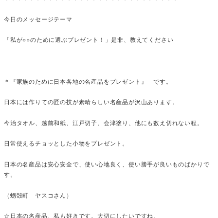
今日のメッセージテーマ
「私が○○のために選ぶプレゼント！」是非、教えてください
＊『家族のために日本各地の名産品をプレゼント』 です。
日本には作りての匠の技が素晴らしい名産品が沢山あります。
今治タオル、越前和紙、江戸切子、会津塗り、他にも数え切れない程。
日常使えるチョッとした小物をプレゼント。
日本の名産品は安心安全で、使い心地良く、使い勝手が良いものばかりで
す。
（蛎殻町 ヤスコさん）
☆日本の名産品、私も好きです。大切にしたいですね。