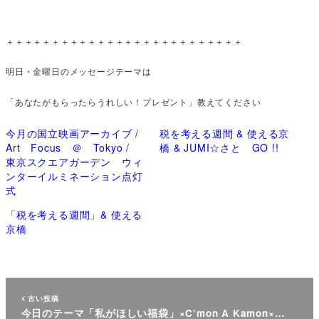
＋＋＋＋＋＋＋＋＋＋＋＋＋＋＋＋＋＋＋＋＋＋＋＋＋＋
明日・金曜日のメッセージテーマは
「あなたがもらったらうれしい！プレゼント」教えてください
今月の国立映画アーカイブ /
税を考える週間 & 使える京
Art Focus ＠ Tokyo /
橋 & JUMI☆さと GO !!
東京スクエアガーデン ウィ
ンターイルミネーション点灯
式
「税を考える週間」& 使える
京橋
古い投稿
今日のテーマ「私がほしい福袋」×C’mon A Kamon×…