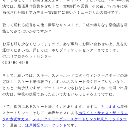
演では、最優秀作品賞を含むトニー賞8部門を受賞、その後、1972年に映
画化された際もアカデミー賞8部門に輝いたミュージカルの傑作です。
歌って踊れる紀香さん他、豪華なキャストで、二組の織りなす恋物語を堪
能してみてはいかがですか？
お席も残り少なくなってますので、必ず事前にお問い合わせの上、足をお
運びくださいね。詳しくは、ホリプロチケットセンターまでどうぞ。
◎ホリプロチケットセンター
03-3490-4949
そして、続いては、スキー、スノーボードに次ぐウィンタースポーツの決
定版！ スケート場情報です。ずいぶんスケート長く行っていないなら。
とんとご無沙汰ですが、デートコースでもおなじみですよね。北国ご出身
の方は、学校の授業であったという方もいらっしゃるようですね。
さて、都内にあるスケート場、４カ所あります。まずは、
としまえん
屋外
スケートリンク、そして、赤坂サカスにある
ホワイト・サカス・ザ・リン
クat赤坂サカス
、
フォルクスワーゲン・スケートリンクin東京ミッドタウ
ン
、最後は、
江戸川区スポーツランド
です。