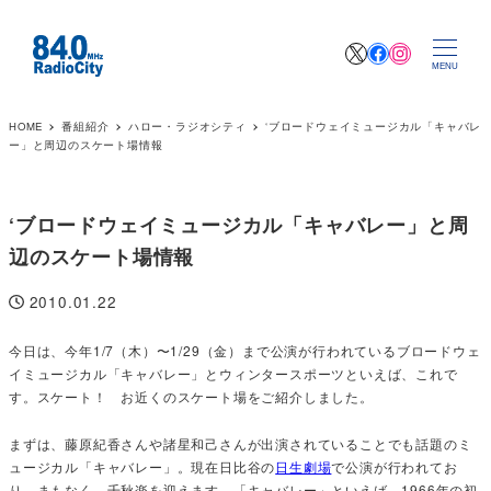
X
Facebook
Instagr
MENU
HOME
番組紹介
ハロー・ラジオシティ
‘ブロードウェイミュージカル「キャバレ
ー」と周辺のスケート場情報
‘ブロードウェイミュージカル「キャバレー」と周
辺のスケート場情報
2010.01.22
投稿日
今日は、今年1/7（木）〜1/29（金）まで公演が行われているブロードウェ
イミュージカル「キャバレー」とウィンタースポーツといえば、これで
す。スケート！ お近くのスケート場をご紹介しました。
まずは、藤原紀香さんや諸星和己さんが出演されていることでも話題のミ
ュージカル「キャバレー」。現在日比谷の
日生劇場
で公演が行われてお
り、まもなく、千秋楽を迎えます。「キャバレー」といえば、1966年の初