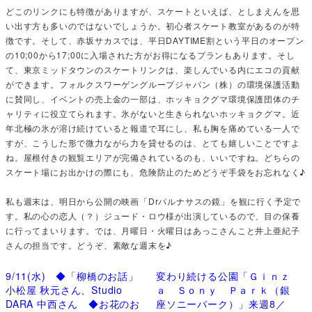
どこのリンクにも特徴がありますが、スケートといえば、としまえんを思
い出す方も多いのではないでしょうか。初心者スケート教室があるのが特
徴です。そして、赤坂サカスでは、平日DAYTIME割という平日のオープン
の10;00から17;00に入場された方がお得になるプランもあります。そし
て、東京ミッドタウンのスケートリンクは、楽しんでいる内にエコの貢献
ができます。フォルクスワーゲングループジャパン（株）の環境保護活動
に賛同し、イベントの売上金の一部は、ホッキョクグマ環境保護団体のチ
ャリティに役立てられます。氷がないと生きられないホッキョクグマ。近
年北極の氷が溶け続けていると報道で耳にし、私も胸を痛めている一人で
すが、こうした形で微力ながら力を貸せるのは、とても嬉しいことですよ
ね。屋根付きの観覧エリアが完備されているのも、いいですね。どちらの
スケート場にお出かけの際にも、危険防止のためどうぞ手袋をお忘れなく♪
私も週末は、明日から公開の映画「Drパルナサスの鏡」を観に行く予定で
す。私の心の恋人（？）ジュード・ロウ様が出演しているので、目の保養
に行ってまいります。では、月曜日・火曜日はあっこさんこと井上亜紀子
さんの担当です。どうぞ、素敵な週末を♪
9/11(水) ◆「柳橋のお話」
変わり続ける公園「Ｇｉｎｚ
小松屋 秋元さん、Studio
ａ Ｓｏｎｙ Ｐａｒｋ（銀
DARA 中西さん ◆お花のお
座ソニーパーク）」来週8／