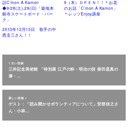
話C’mon A Kamon
9（木）ＯＰＥＮ！！＊お花
◆9/28(土),29(日)「築地本
のお話「C’mon A Kamon」
願寺スケートボード・パー
＊レッツEnjoy講座
ク」
2013年12月13日 歌手の中
西圭三さん！！
古い投稿
三井記念美術館 「特別展 江戸の粋・明治の技 柴田是真の
漆・…
新しい投稿
ゲスト：「読み聞かせボランティアについて」安部信之さ
ん・小林…