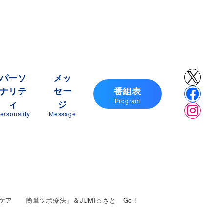
X
パーソ
メッ
ナリテ
セー
番組表
Faceb
Program
ィ
ジ
Insta
ersonality
Message
ケア 簡単ツボ療法」＆JUMI☆さと Go !