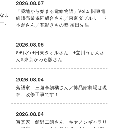
2026.08.07
「築地から始まる電線物語」Vol.5 関東電
なま
線販売業協同組合さん／東京ダブルリード
ー、
本舗さん／花影きもの塾 須田先生
2026.08.05
8/5(水) ◉日東タオルさん ◉立川うぃんさ
ん&東京かわら版さん
2026.08.04
落語家 三遊亭朝橘さん／博品館劇場は現
在、改修工事です！
2026.08.04
写真家 館野二朗さん キヤノンギャラリ