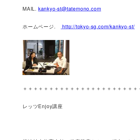
MAIL.
kankyo-st@tatemono.com
ホームページ.
http://tokyo-sg.com/kankyo-st/
＋＋＋＋＋＋＋＋＋＋＋＋＋＋＋＋＋＋＋＋＋＋
レッツEnjoy講座