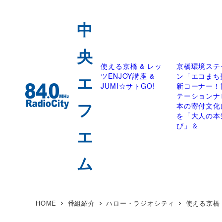
使える京橋 & レッ
京橋環境ステ
ツENJOY講座 &
ン「エコまち
JUMI☆サトGO!
新コーナー！
テーションナ
本の寄付文化
を「大人の本
び」＆
HOME
番組紹介
ハロー・ラジオシティ
使える京橋