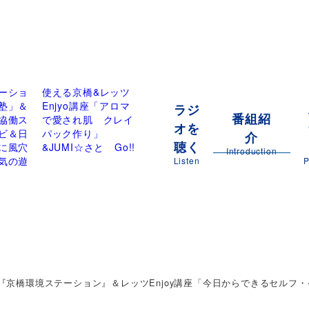
ーショ
使える京橋&レッツ
塾」＆
Enjyo講座「アロマ
ラジ
番組紹
協働ス
で愛され肌 クレイ
オを
ビ＆日
パック作り」
介
聴く
に風穴
&JUMI☆さと Go!!
Introduction
気の遊
Listen
P
『京橋環境ステーション』＆レッツEnjoy講座「今日からできるセルフ・