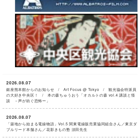
2026.08.07
銀座熊本館からのお知らせ / Art Focus @ Tokyo / 観光協会特派員
の大好き中央区！ / 本の森ちゅうおう「オカルトの森 vol.4 講談と怪
談 －声が紡ぐ恐怖ー」
2026.08.07
「築地から始まる電線物語」Vol.5 関東電線販売業協同組合さん／東京ダ
ブルリード本舗さん／花影きもの塾 須田先生