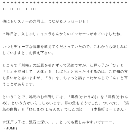
＋＋＋＋＋＋＋＋＋＋＋＋＋＋＋＋＋＋＋＋＋＋＋＋＋＋＋＋＋＋＋＋＋
+++++++++++++++
他にもリスナーの方同士、つながるメッセージも！
＊昨日は、久しぶりにイクラさんからのメッセージが来ていましたね。
いつもディープな情報を教えてくださっていたので、これからも楽しみに
していますと、お伝え下さい。
ところで「川梅」の話題を引きずって恐縮ですが、江戸っ子が『ひ』と
『し』を混同して『火鉢』を『しばち』と言ったりするのは、ご存知の方
も多いかと思いますが、『う』を、ちょっと詰まったかんじで『ん』と言
うことがあります。
ということで、地元のお年寄りには、『川梅(かわうめ)』を『川梅(かわん
め)』という方がいらっしゃいます。私の父もそうでした。ついでに、『湯
島の白梅』も『ゆしまの しらんめ』でした(笑) （木挽町ミーミさん）
☆江戸っ子は、流石に深い。。。とっても親しみやすいですーー。
（JUMI）