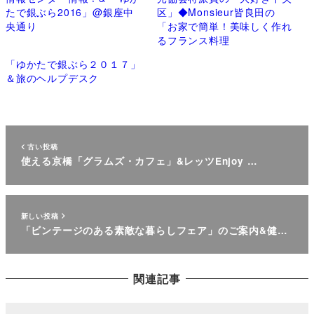
たで銀ぶら2016」@銀座中
区」◆Monsieur皆良田の
央通り
「お家で簡単！美味しく作れ
るフランス料理
「ゆかたで銀ぶら２０１７」
＆旅のヘルプデスク
古い投稿
使える京橋「グラムズ・カフェ」&レッツEnjoy …
新しい投稿
「ビンテージのある素敵な暮らしフェア」のご案内&健…
関連記事