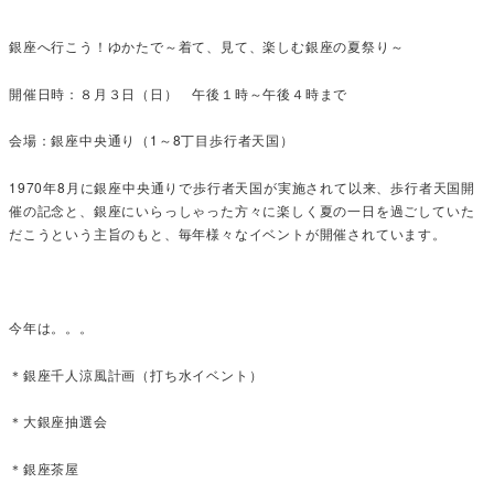
銀座へ行こう！ゆかたで～着て、見て、楽しむ銀座の夏祭り～
開催日時：８月３日（日） 午後１時～午後４時まで
会場：銀座中央通り（1～8丁目歩行者天国）
1970年8月に銀座中央通りで歩行者天国が実施されて以来、歩行者天国開
催の記念と、銀座にいらっしゃった方々に楽しく夏の一日を過ごしていた
だこうという主旨のもと、毎年様々なイベントが開催されています。
今年は。。。
＊銀座千人涼風計画（打ち水イベント）
＊大銀座抽選会
＊銀座茶屋