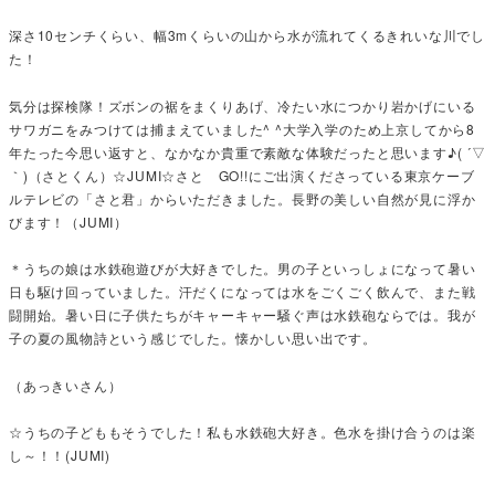
深さ10センチくらい、幅3mくらいの山から水が流れてくるきれいな川でし
た！
気分は探検隊！ズボンの裾をまくりあげ、冷たい水につかり岩かげにいる
サワガニをみつけては捕まえていました^ ^大学入学のため上京してから8
年たった今思い返すと、なかなか貴重で素敵な体験だったと思います♪( ´▽
｀)（さとくん）☆JUMI☆さと GO!!にご出演くださっている東京ケーブ
ルテレビの「さと君」からいただきました。長野の美しい自然が見に浮か
びます！（JUMI）
＊うちの娘は水鉄砲遊びが大好きでした。男の子といっしょになって暑い
日も駆け回っていました。汗だくになっては水をごくごく飲んで、また戦
闘開始。暑い日に子供たちがキャーキャー騒ぐ声は水鉄砲ならでは。我が
子の夏の風物詩という感じでした。懐かしい思い出です。
（あっきいさん）
☆うちの子どももそうでした！私も水鉄砲大好き。色水を掛け合うのは楽
し～！！(JUMI)