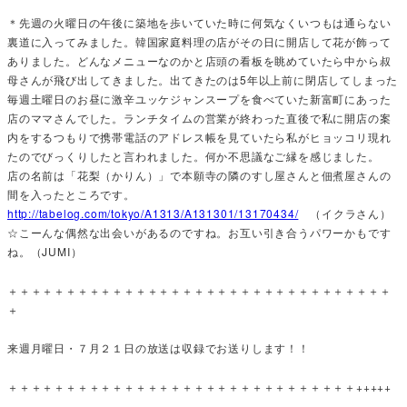
＊先週の火曜日の午後に築地を歩いていた時に何気なくいつもは通らない
裏道に入ってみました。韓国家庭料理の店がその日に開店して花が飾って
ありました。どんなメニューなのかと店頭の看板を眺めていたら中から叔
母さんが飛び出してきました。出てきたのは5年以上前に閉店してしまった
毎週土曜日のお昼に激辛ユッケジャンスープを食べていた新富町にあった
店のママさんでした。ランチタイムの営業が終わった直後で私に開店の案
内をするつもりで携帯電話のアドレス帳を見ていたら私がヒョッコリ現れ
たのでびっくりしたと言われました。何か不思議なご縁を感じました。
店の名前は「花梨（かりん）」で本願寺の隣のすし屋さんと佃煮屋さんの
間を入ったところです。
http://tabelog.com/tokyo/A1313/A131301/13170434/
（イクラさん）
☆こーんな偶然な出会いがあるのですね。お互い引き合うパワーかもです
ね。（JUMI）
＋＋＋＋＋＋＋＋＋＋＋＋＋＋＋＋＋＋＋＋＋＋＋＋＋＋＋＋＋＋＋＋＋
＋
来週月曜日・７月２１日の放送は収録でお送りします！！
＋＋＋＋＋＋＋＋＋＋＋＋＋＋＋＋＋＋＋＋＋＋＋＋＋＋＋＋＋＋+++++