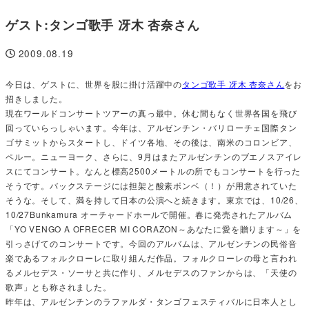
ゲスト:タンゴ歌手 冴木 杏奈さん
2009.08.19
投稿日
今日は、ゲストに、世界を股に掛け活躍中の
タンゴ歌手 冴木 杏奈さん
をお
招きしました。
現在ワールドコンサートツアーの真っ最中。休む間もなく世界各国を飛び
回っていらっしゃいます。今年は、アルゼンチン・バリローチェ国際タン
ゴサミットからスタートし、ドイツ各地、その後は、南米のコロンビア、
ペルー。ニューヨーク、さらに、
9
月はまたアルゼンチンのブエノスアイレ
スにてコンサート。なんと標高
2500
メートルの所でもコンサートを行った
そうです。バックステージには担架と酸素ボンベ（！）が用意されていた
そうな。そして、満を持して日本の公演へと続きます。東京では、
10/26
、
10/27Bunkamura
オーチャードホールで開催。春に発売されたアルバム
「
YO VENGO
A
OFRECER MI CORAZON
～あなたに愛を贈ります～」を
引っさげてのコンサートです。今回のアルバムは、アルゼンチンの民俗音
楽であるフォルクローレに取り組んだ作品。フォルクローレの母と言われ
るメルセデス・ソーサと共に作り、メルセデスのファンからは、「天使の
歌声」とも称されました。
昨年は、アルゼンチンのラファルダ・タンゴフェスティバルに日本人とし