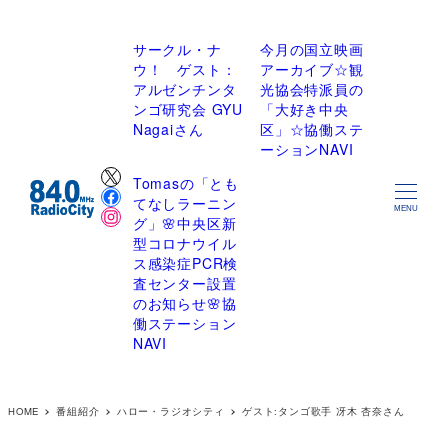
サークル・ナ
今月の国立映画
ウ！ ゲスト：
アーカイブ☆観
アルゼンチンタ
光協会特派員の
ンゴ研究会 GYU
「大好き中央
Nagaiさん
区」☆協働ステ
ーションNAVI
X
Tomasの「とも
Facebook
てなしラーニン
Instagram
MENU
グ」🌸中央区新
型コロナウイル
ス感染症PCR検
査センター設置
のお知らせ🌸協
働ステーション
NAVI
HOME
番組紹介
ハロー・ラジオシティ
ゲスト:タンゴ歌手 冴木 杏奈さん