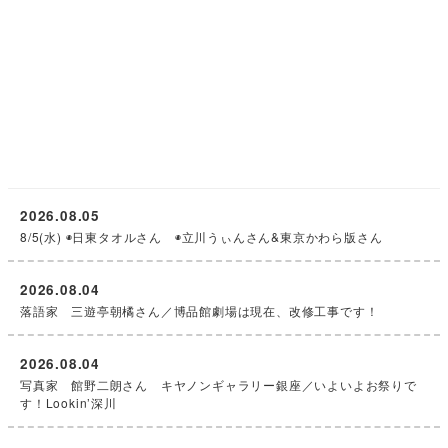
2026.08.05
8/5(水) ◉日東タオルさん ◉立川うぃんさん&東京かわら版さん
2026.08.04
落語家 三遊亭朝橘さん／博品館劇場は現在、改修工事です！
2026.08.04
写真家 館野二朗さん キヤノンギャラリー銀座／いよいよお祭りで
す！Lookin’深川