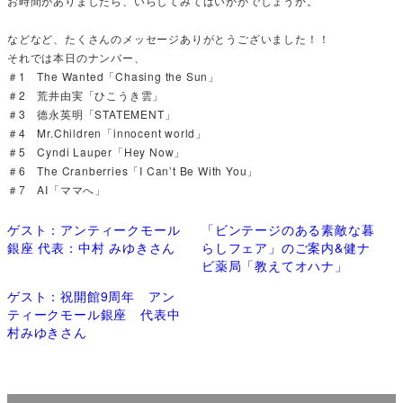
お時間がありましたら、いらしてみてはいかがでしょうか。
などなど、たくさんのメッセージありがとうございました！！
それでは本日のナンバー、
＃1 The Wanted「Chasing the Sun」
＃2 荒井由実「ひこうき雲」
＃3 德永英明「STATEMENT」
＃4 Mr.Children「innocent world」
＃5 Cyndi Lauper「Hey Now」
＃6 The Cranberries「I Can’t Be With You」
＃7 AI「ママへ」
ゲスト：アンティークモール
「ビンテージのある素敵な暮
銀座 代表：中村 みゆきさん
らしフェア」のご案内&健ナ
ビ薬局「教えてオハナ」
ゲスト：祝開館9周年 アン
ティークモール銀座 代表中
村みゆきさん