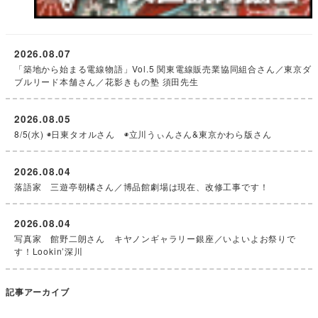
2026.08.07
「築地から始まる電線物語」Vol.5 関東電線販売業協同組合さん／東京ダ
ブルリード本舗さん／花影きもの塾 須田先生
2026.08.05
8/5(水) ◉日東タオルさん ◉立川うぃんさん&東京かわら版さん
2026.08.04
落語家 三遊亭朝橘さん／博品館劇場は現在、改修工事です！
2026.08.04
写真家 館野二朗さん キヤノンギャラリー銀座／いよいよお祭りで
す！Lookin’深川
記事アーカイブ