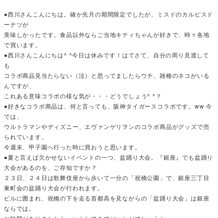
●西川さんこんにちは。確か先月の期間限定でしたが、ミスドのカルピスド
ーナツが
美味しかったです。食品以外ならご当地キティちゃんが好きで、時々各地
で買います。
●西川さんこんにちは^ ^今日は休みです！はてさて、自分の周り見渡して
も
コラボ商品見当たらない（泣）と思ってましたらウチ、雑種のネコがいる
んですが、
これある意味コラボの様な気が・・・どうでしょう^ ^？
●好きなコラボ商品は、何と言っても、阪神タイガースコラボです。ww 今
では、
ウルトラマンやディズニー、エヴァンゲリヲンのコラボ商品がグッズで売
られています。
今週末、甲子園へ行った時に買おうと思います。
●夏と言えば欠かせないイベントの一つ、盆踊り大会。『銀座』でも盆踊り
大会があるのを、ご存知ですか？
２３日、２４日は歌舞伎座から歩いて一分の「祝橋公園」で、銀座三丁目
東町会の盆踊り大会が行われます。
ビルに囲まれ、祝橋の下を走る首都高を見ながらの「盆踊り大会」は銀座
ならでは。