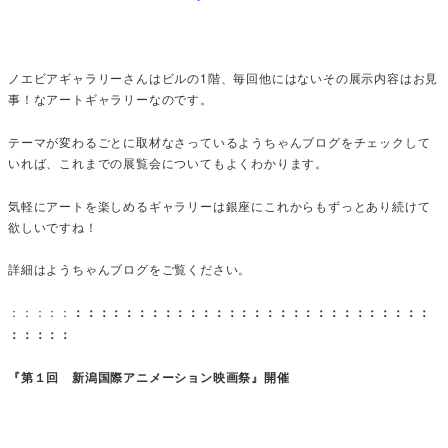
ノエビアギャラリーさんはビルの1階、毎回他にはないその展示内容はお見
事！なアートギャラリーなのです。
テーマが変わるごとに取材なさっているようちゃんブログをチェックして
いれば、これまでの展覧会についてもよくわかります。
気軽にアートを楽しめるギャラリーは銀座にこれからもずっとあり続けて
欲しいですね！
詳細はようちゃんブログをご覧ください。
：：：：：
：：：：：：：：：：：：：：：：：：：：：：：：：：：：
：：：：：
『第１回 新潟国際アニメーション映画祭』開催