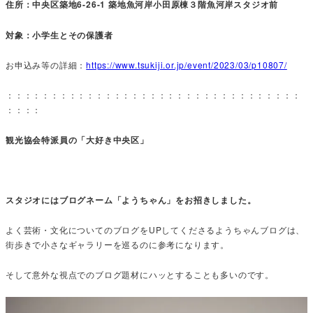
住所：中央区築地6-26-1 築地魚河岸小田原棟３階魚河岸スタジオ前
対象：小学生とその保護者
お申込み等の詳細：
https://www.tsukiji.or.jp/event/2023/03/p10807/
：：：：：：：：：：：：：：：：：：：：：：：：：：：：：：：：：
：：：：
観光協会特派員の「大好き中央区」
スタジオにはブログネーム「ようちゃん」をお招きしました。
よく芸術・文化についてのブログをUPしてくださるようちゃんブログは、
街歩きで小さなギャラリーを巡るのに参考になります。
そして意外な視点でのブログ題材にハッとすることも多いのです。