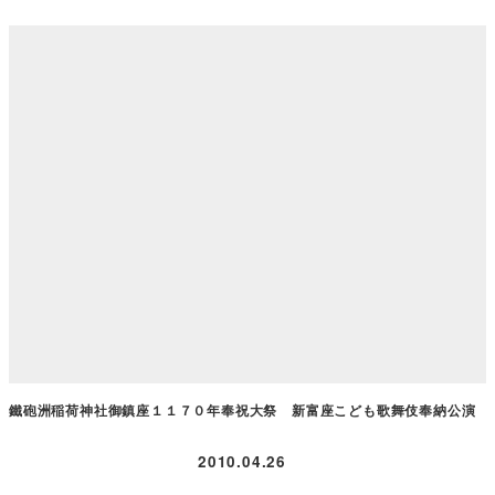
鐵砲洲稲荷神社御鎮座１１７０年奉祝大祭 新富座こども歌舞伎奉納公演
2010.04.26