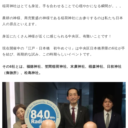
稲荷神社はとても身近。手を合わせることで心穏やかになる瞬間が。。。
農耕の神様、商売繁盛の神様である稲荷神社にお参りするのは私たち日本
人の原点といえます。
身近にたくさん神様が近くに感じられる中央区。有難いことです！
現在開催中の『江戸・日本橋 初午めぐり』は中央区日本橋界隈の6社が手
を結び、画期的な試み、この時期らしいイベントです。
その6社とは、福徳神社、笠間稲荷神社、末廣神社、椙森神社、日枝神社
（御旅所）、松島神社。