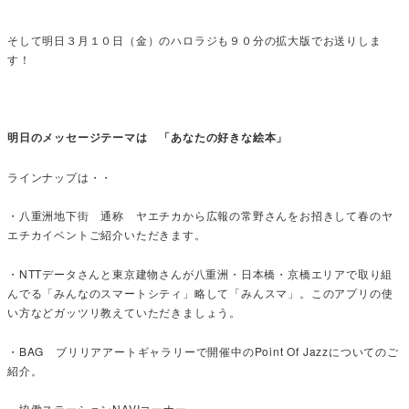
そして明日３月１０日（金）のハロラジも９０分の拡大版でお送りしま
す！
明日のメッセージテーマは 「あなたの好きな絵本」
ラインナップは・・
・八重洲地下街 通称 ヤエチカから広報の常野さんをお招きして春のヤ
エチカイベントご紹介いただきます。
・NTTデータさんと東京建物さんが八重洲・日本橋・京橋エリアで取り組
んでる「みんなのスマートシティ」略して「みんスマ」。このアプリの使
い方などガッツリ教えていただきましょう。
・BAG ブリリアアートギャラリーで開催中のPoint Of Jazzについてのご
紹介。
・協働ステーションNAVIコーナー