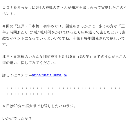
コロナをきっかけに6社の神職の皆さんが知恵を出し合って実現したこのイ
ベント。
今回の『江戸・日本橋 初午めぐり』開催をきっかけに、多くの方が「正
午」時間あたりに1社1社時間をかけてゆったり街を巡って楽しむという素
敵なイベントになっていくといいですね。今後も毎年開催されて欲しいで
す。
江戸・日本橋のいろんな稲荷神社を3月25日（3の午）まで巡りながらこの
街の魅力、探してみてください。
詳しくはコチラ→
https://hatsuuma.jp/
：：：：：：：：：：：：：：：：：：：：：：：：：：：：：：：：：
：：：：：：：：：：：：：：
今日は90分の拡大版でお送りしたハロラジ。
いかがでしたか？