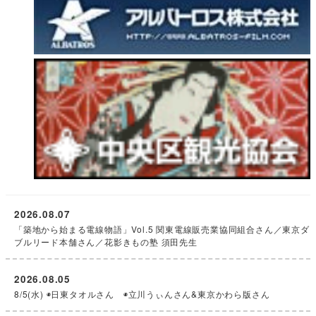
2026.08.07
「築地から始まる電線物語」Vol.5 関東電線販売業協同組合さん／東京ダ
ブルリード本舗さん／花影きもの塾 須田先生
2026.08.05
8/5(水) ◉日東タオルさん ◉立川うぃんさん&東京かわら版さん