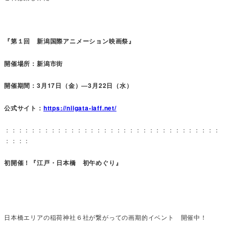
『第１回 新潟国際アニメーション映画祭』
開催場所：新潟市街
開催期間：3月17日（金）―3月22日（水）
公式サイト：
https://niigata-iaff.net/
：：：：：：：：：：：：：：：：：：：：：：：：：：：：：：：：：
：：：：
初開催！『江戸・日本橋 初午めぐり』
日本橋エリアの稲荷神社６社が繋がっての画期的イベント 開催中！