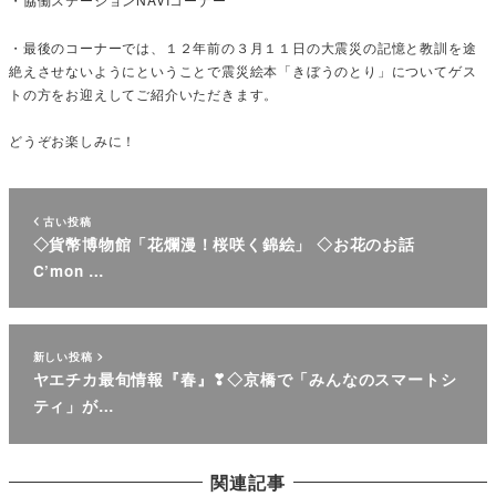
・最後のコーナーでは、１２年前の３月１１日の大震災の記憶と教訓を途
絶えさせないようにということで震災絵本「きぼうのとり」についてゲス
トの方をお迎えしてご紹介いただきます。
どうぞお楽しみに！
古い投稿
◇貨幣博物館「花爛漫！桜咲く錦絵」 ◇お花のお話
C’mon …
新しい投稿
ヤエチカ最旬情報『春』❣◇京橋で「みんなのスマートシ
ティ」が…
関連記事