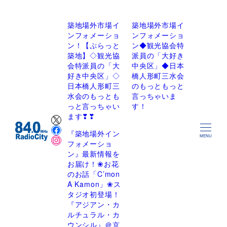
築地場外市場イ
築地場外市場イ
ンフォメーショ
ンフォメーショ
ン！【ぷらっと
ン◆観光協会特
築地】◇観光協
派員の「大好き
会特派員の「大
中央区」◆日本
好き中央区」◇
橋人形町三水会
日本橋人形町三
のもっともっと
水会のもっとも
言っちゃいま
っと言っちゃい
す！
X
ます❣❣
Facebook
『築地場外イン
Instagram
MENU
フォメーショ
ン』最新情報を
お届け！❀お花
のお話「C’mon
A Kamon」❀ス
タジオ初登場！
『アジアン・カ
ルチュラル・カ
ウンシル』＠京