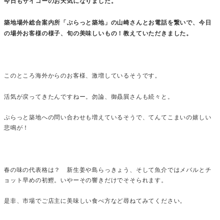
今日もサイコーのお天気になりました。
築地場外総合案内所「ぷらっと築地」の山崎さんとお電話を繋いで、今日
の場外お客様の様子、旬の美味しいもの！教えていただきました。
このところ海外からのお客様、激増しているそうです。
活気が戻ってきたんですねー。勿論、御贔屓さんも続々と。
ぷらっと築地への問い合わせも増えているそうで、てんてこまいの嬉しい
悲鳴が！
春の味の代表格は？ 新生姜や島らっきょう、そして魚介ではメバルとチ
ョット早めの初鰹。いやーその響きだけでそそられます。
是非、市場でご店主に美味しい食べ方など尋ねてみてください。