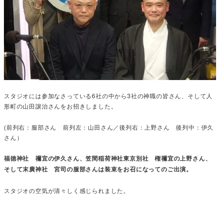
スタジオには参加なさっている6社の中から3社の神職の皆さん、そして人
形町の山田譲治さんをお招きしました。
(前列右：服部さん 前列左：山田さん／後列右：上野さん 後列中：伊久
さん）
福徳神社 禰宜の伊久さん、笠間稲荷神社東京別社 権禰宜の上野さん、
そして末廣神社 宮司の服部さんは装束をお召になってのご出演。
スタジオの空気が清々しく感じられました。