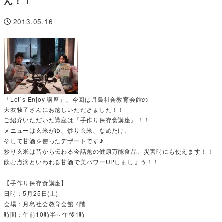
ん！！
2013.05.16
投稿日
「Let`s Enjoy 講座」、今回は月島社会教育会館の
大友牧子さんにお越しいただきました！！
ご紹介いただいた講座は『手作り保存食講座』！！
メニューは玄米がゆ、炒り玄米、なめたけ、
そして甘酒を使ったデザートです♪
炒り玄米は昔から伝わる今話題の健康万能食品、災害時にも使えます！！
飲む点滴といわれる甘酒で美パワーUPしましょう！！
【手作り保存食講座】
日時：5月25日(土)
会場：月島社会教育会館 4階
時間：午前10時半～午後1時