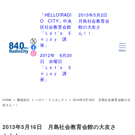
「HELLO!RADI
2013年5月2日
O CITY」中央
月島社会教育会
区社会教育会館
館の大友さ
「Ｌｅｔ’ｓ Ｅ
ん！！
X
ｎｊｏｙ 講
Facebook
座」
Instagram
MENU
2012年 6月20
日 水曜日
「Ｌｅｔ’ｓ Ｅ
ｎｊｏｙ 講
座」
HOME
番組紹介
ハロー・ラジオシティ
2013年5月16日 月島社会教育会館の大
友さん！！
2013年5月16日 月島社会教育会館の大友さ