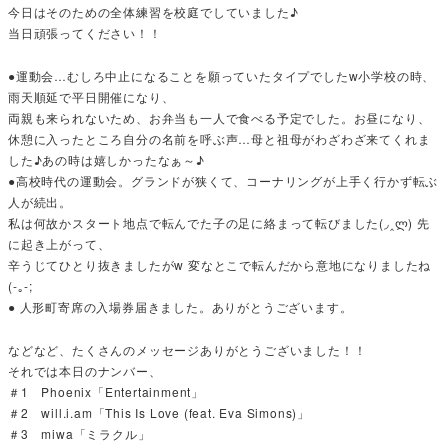
今日はそのための全体練習を校庭でしていました♪
当日頑張ってください！！
●運動会…むしろ中止になることを願っていたタイプでしたw小学校の時、
雨天順延で平日開催になり、
両親も来られないため、お弁当も一人で食べる予定でした。お昼になり、
休憩に入ったところ自分の名前を呼ぶ声…母と祖母がわざわざ来てくれま
した♪あの時は嬉しかったなぁ～♪
●高校時代の運動会。グランドが狭くて、コーナリングが上手く行かず転ぶ
人が続出。
私は何故かスタート地点で転んでた子の足に絡まって転びました(◞‸ლ) 先
に起き上がって、
辛うじてひとり抜きましたがw 変なとこで転んだから意地になりましたね
(-｡-;
● 人形町寄席の入場券届きました。ありがとうございます。
などなど、たくさんのメッセージありがとうございました！！
それでは本日のナンバー、
＃1 Phoenix「Entertainment」
＃2 will.i.am「This Is Love (feat. Eva Simons)」
＃3 miwa「ミラクル」