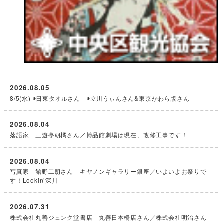
2026.08.05
8/5(水) ◉日東タオルさん ◉立川うぃんさん&東京かわら版さん
2026.08.04
落語家 三遊亭朝橘さん／博品館劇場は現在、改修工事です！
2026.08.04
写真家 館野二朗さん キヤノンギャラリー銀座／いよいよお祭りで
す！Lookin’深川
2026.07.31
株式会社丸善ジュンク堂書店 丸善日本橋店さん／株式会社明治さん