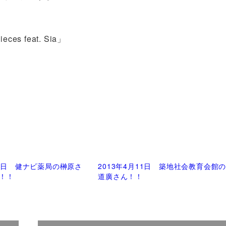
es feat. Sia」
」
11日 健ナビ薬局の榊原さ
2013年4月11日 築地社会教育会館
！！
道廣さん！！