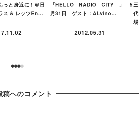
もっと身近に！＠日
「HELLO RADIO CITY 」 5
三
ス & レッツEn…
月31日 ゲスト：ALvino…
代
場
17.11.02
2012.05.31
投稿へのコメント