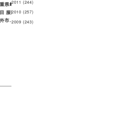
2011
(244)
重県亀山市 深川屋陸奥大掾 十四
目 服部吉右衛門亜樹さん／築地
2010
(257)
外市…
2009
(243)
2024.10.21