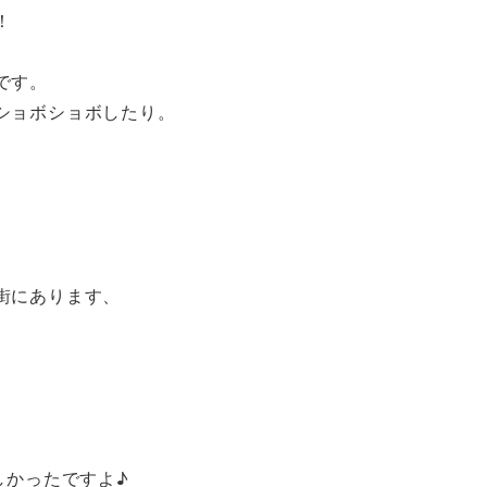
！
です。
ショボショボしたり。
街にあります、
しかったですよ♪