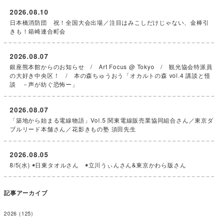
2026.08.10
日本橋消防団 祝！全国大会出場／注目はみこしだけじゃない、金棒引
きも！箱崎連合町会
2026.08.07
銀座熊本館からのお知らせ / Art Focus @ Tokyo / 観光協会特派員
の大好き中央区！ / 本の森ちゅうおう「オカルトの森 vol.4 講談と怪
談 －声が紡ぐ恐怖ー」
2026.08.07
「築地から始まる電線物語」Vol.5 関東電線販売業協同組合さん／東京ダ
ブルリード本舗さん／花影きもの塾 須田先生
2026.08.05
8/5(水) ◉日東タオルさん ◉立川うぃんさん&東京かわら版さん
記事アーカイブ
2026
(125)