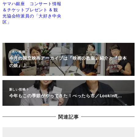
ヤマハ銀座 コンサート情報
＆チケットプレゼント & 観
光協会特派員の「大好き中央
区」
古い投稿
今月の国立映画アーカイブは『映画の教室』紹介と『日本
の娘』上…
新しい投稿
今年もこの季節がやってきた！べったら市／LookinR…
関連記事