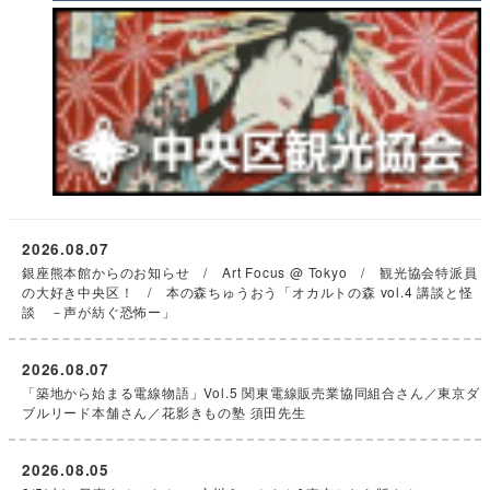
2026.08.07
銀座熊本館からのお知らせ / Art Focus @ Tokyo / 観光協会特派員
の大好き中央区！ / 本の森ちゅうおう「オカルトの森 vol.4 講談と怪
談 －声が紡ぐ恐怖ー」
2026.08.07
「築地から始まる電線物語」Vol.5 関東電線販売業協同組合さん／東京ダ
ブルリード本舗さん／花影きもの塾 須田先生
2026.08.05