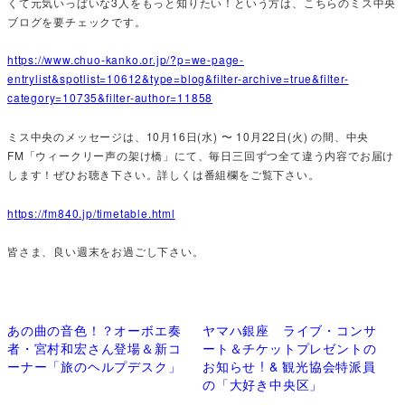
くて元気いっぱいな3人をもっと知りたい！という方は、こちらのミス中央
ブログを要チェックです。
https://www.chuo-kanko.or.jp/?p=we-page-
entrylist&spotlist=10612&type=blog&filter-archive=true&filter-
category=10735&filter-author=11858
ミス中央のメッセージは、10月16日(水) 〜 10月22日(火) の間、中央
FM「ウィークリー声の架け橋」にて、毎日三回ずつ全て違う内容でお届け
します！ぜひお聴き下さい。詳しくは番組欄をご覧下さい。
https://fm840.jp/timetable.html
皆さま、良い週末をお過ごし下さい。
あの曲の音色！？オーボエ奏
ヤマハ銀座 ライブ・コンサ
者・宮村和宏さん登場＆新コ
ート＆チケットプレゼントの
ーナー「旅のヘルプデスク」
お知らせ ! & 観光協会特派員
の「大好き中央区」