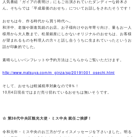
人気番組「ガイアの夜明け」にもご出演されていたダンディーな鈴木さ
ん。そちらでは「平成最後のおせち」についてお話しをされたそうです！
おせちは今、作る時代から買う時代へ。
和洋中、老舗や新進気鋭のお店。お子様向けやお年寄り向け、量もお一人
様用から大人数まで。松屋銀座にしかないオリジナルのおせちは、お客様
が望まれるものを料理人の方々と話し合ううちに生まれていったというお
話が印象的でした。
素晴らしいパンフレットや予約方法はこちらからご覧いただけます。
http://www.matsuya.com/m_ginza/sp/20191001_osechi.html
そして、おせちは軽減税率対象なので8％！
10月4日現在ではまだ売り切れているおせちは無いそうです。
☆ 第38代中央区観光大使・ミス中央 就任ご挨拶！
令和元年・ミス中央のお三方がヴォイスメッセージを下さいました。明る