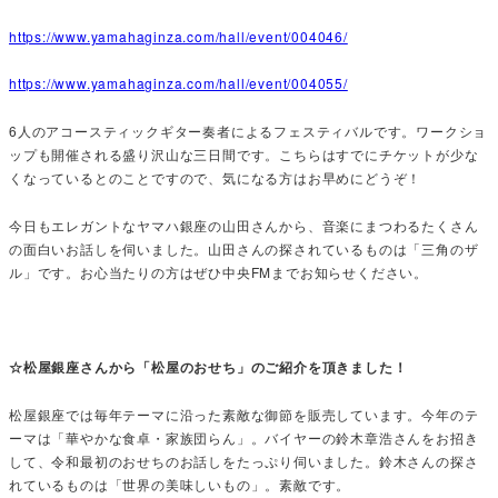
https://www.yamahaginza.com/hall/event/004046/
https://www.yamahaginza.com/hall/event/004055/
6人のアコースティックギター奏者によるフェスティバルです。ワークショ
ップも開催される盛り沢山な三日間です。こちらはすでにチケットが少な
くなっているとのことですので、気になる方はお早めにどうぞ！
今日もエレガントなヤマハ銀座の山田さんから、音楽にまつわるたくさん
の面白いお話しを伺いました。山田さんの探されているものは「三角のザ
ル」です。お心当たりの方はぜひ中央FMまでお知らせください。
☆松屋銀座さんから「松屋のおせち」のご紹介を頂きました！
松屋銀座では毎年テーマに沿った素敵な御節を販売しています。今年のテ
ーマは「華やかな食卓・家族団らん」。バイヤーの鈴木章浩さんをお招き
して、令和最初のおせちのお話しをたっぷり伺いました。鈴木さんの探さ
れているものは「世界の美味しいもの」。素敵です。