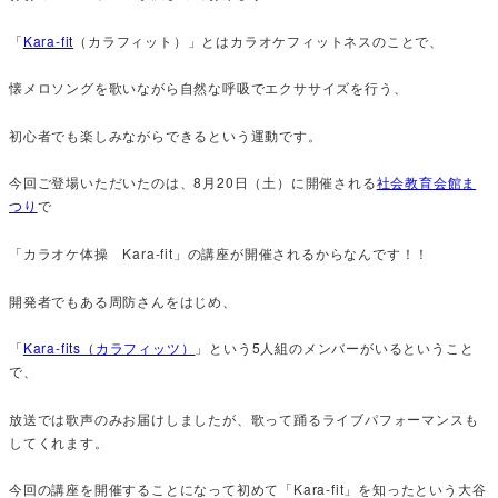
「
Kara-fit
（カラフィット）」とはカラオケフィットネスのことで、
懐メロソングを歌いながら自然な呼吸でエクササイズを行う、
初心者でも楽しみながらできるという運動です。
今回ご登場いただいたのは、8月20日（土）に開催される
社会教育会館ま
つり
で
「カラオケ体操 Kara-fit」の講座が開催されるからなんです！！
開発者でもある周防さんをはじめ、
「
Kara-fits（カラフィッツ）
」という5人組のメンバーがいるということ
で、
放送では歌声のみお届けしましたが、歌って踊るライブパフォーマンスも
してくれます。
今回の講座を開催することになって初めて「Kara-fit」を知ったという大谷