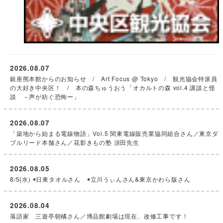
2026.08.07
銀座熊本館からのお知らせ / Art Focus @ Tokyo / 観光協会特派員
の大好き中央区！ / 本の森ちゅうおう「オカルトの森 vol.4 講談と怪
談 －声が紡ぐ恐怖ー」
2026.08.07
「築地から始まる電線物語」Vol.5 関東電線販売業協同組合さん／東京ダ
ブルリード本舗さん／花影きもの塾 須田先生
2026.08.05
8/5(水) ◉日東タオルさん ◉立川うぃんさん&東京かわら版さん
2026.08.04
落語家 三遊亭朝橘さん／博品館劇場は現在、改修工事です！