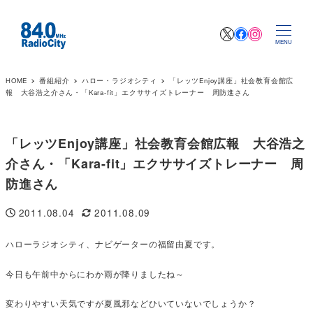
X
Facebook
Instagr
MENU
HOME
番組紹介
ハロー・ラジオシティ
「レッツEnjoy講座」社会教育会館広
報 大谷浩之介さん・「Kara-fit」エクササイズトレーナー 周防進さん
「レッツEnjoy講座」社会教育会館広報 大谷浩之
介さん・「Kara-fit」エクササイズトレーナー 周
防進さん
2011.08.04
2011.08.09
投稿日
更新日
ハローラジオシティ、ナビゲーターの福留由夏です。
今日も午前中からにわか雨が降りましたね～
変わりやすい天気ですが夏風邪などひいていないでしょうか？