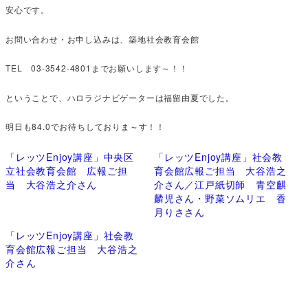
安心です。
お問い合わせ・お申し込みは、築地社会教育会館
TEL 03-3542-4801までお願いします～！！
ということで、ハロラジナビゲーターは福留由夏でした。
明日も84.0でお待ちしておりま～す！！
「レッツEnjoy講座」中央区
「レッツEnjoy講座」社会教
立社会教育会館 広報ご担
育会館広報ご担当 大谷浩之
当 大谷浩之介さん
介さん／江戸紙切師 青空麒
麟児さん・野菜ソムリエ 香
月りささん
「レッツEnjoy講座」社会教
育会館広報ご担当 大谷浩之
介さん