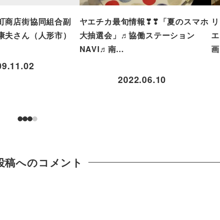
町商店街協同組合副
ヤエチカ最旬情報❣❣「夏のスマホ
リ
康夫さん（人形市）
大抽選会」♬協働ステーション
エ
NAVI♬南…
画
09.11.02
2022.06.10
投稿へのコメント