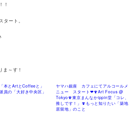
！！
スタート。
♪
りま～す！
本とArtとCoffeeと」
ヤマハ銀座 カフェにてアルコールメ
派員の「大好き中央区」
ニュー スタート❤🍄Art Focus @
Tokyo🍄東京まんなかippin堂「コレ、
推しです！」🍄もっと知りたい「築地
居留地」のこと