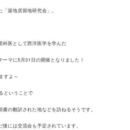
た「築地居留地研究会」。
、
産科医として西洋医学を学んだ
ーマに5月31日の開催となりました！
ますよ～
るということで
新書の翻訳された地などを訪ねるそうです。
だ後には交流会も予定されています。