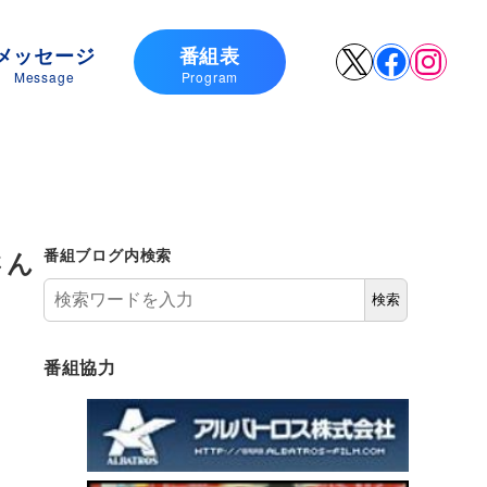
メッセージ
番組表
X
Faceboo
Insta
Message
Program
さん
番組ブログ内検索
検索
番組協力