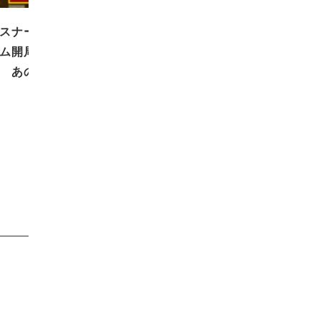
スナーの皆様に御礼＆中央エフ
ム開局２０周年 スペシャル企
 あの伝説…
2018.06.29