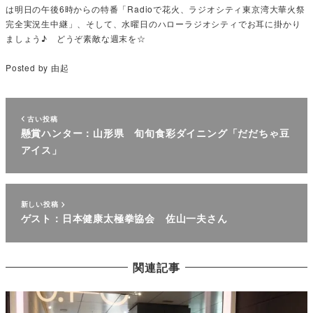
は明日の午後
6
時からの特番「
Radio
で花火、ラジオシティ東京湾大華火祭
完全実況生中継」、そして、水曜日のハローラジオシティでお耳に掛かり
ましょう♪ どうぞ素敵な週末を☆
Posted by 由起
古い投稿
懸賞ハンター：山形県 旬旬食彩ダイニング「だだちゃ豆
アイス」
新しい投稿
ゲスト：日本健康太極拳協会 佐山一夫さん
関連記事