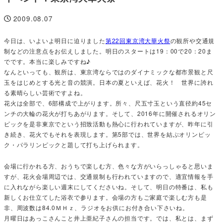
2009.08.07
投稿日
今日は、いよいよ明日に迫りました
第
22
回東京湾大華火祭
の観所や交通規
制などの注意点をお伝えしました。明日のスタートは
19
：
00
で
20
：
20
ま
でです。本当に楽しみですね♪
なんといっても、観所は、東京湾ならではのダイナミックな都市景観と尺
玉をはじめとする光と音の競演。日本の夏といえば、花火！ 世界に誇れ
る素晴らしい芸術ですよね。
花火は全部で、
6
部構成で上がります。所々、尺五寸玉という直径約
45
セ
ンチの大輪の花火が打ちあがります。そして、
2016
年に開催されるオリン
ピックを是非東京でという招致活動も熱心に行われていますが、昨年に引
き続き、花火でもそれを表現します。第
5
部では、世界を結ぶオリンピッ
ク・パラリンピックと題して打ち上げられます。
会場に行かれる方、おうちで楽しむ方、色々な方がいらっしゃると思いま
すが、花火会場周辺では、交通規制も行われていますので、適宜情報を手
に入れながら楽しい週末にしてくださいね。そして、明日の特番は、私も
新しくお仕立てした浴衣で参ります。会場の方もご家庭で楽しむ方も是
非、周波数は
84.0
ＭＨｚ、ラジオをお供にお付き合い下さいね。
月曜日はあっこさんこと井上亜紀子さんの担当です。では、私とは、まず