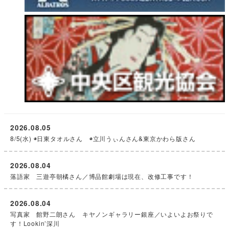
2026.08.05
8/5(水) ◉日東タオルさん ◉立川うぃんさん&東京かわら版さん
2026.08.04
落語家 三遊亭朝橘さん／博品館劇場は現在、改修工事です！
2026.08.04
写真家 館野二朗さん キヤノンギャラリー銀座／いよいよお祭りで
す！Lookin’深川