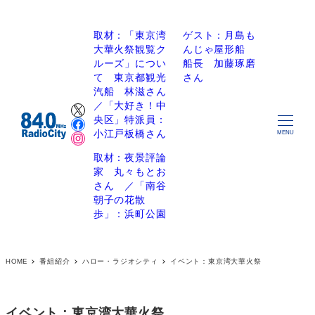
取材：「東京湾
ゲスト：月島も
大華火祭観覧ク
んじゃ屋形船
ルーズ」につい
船長 加藤琢磨
て 東京都観光
さん
汽船 林滋さん
X
／「大好き！中
Facebook
央区」特派員：
Instagram
小江戸板橋さん
MENU
取材：夜景評論
家 丸々もとお
さん ／「南谷
朝子の花散
歩」：浜町公園
HOME
番組紹介
ハロー・ラジオシティ
イベント：東京湾大華火祭
イベント：東京湾大華火祭