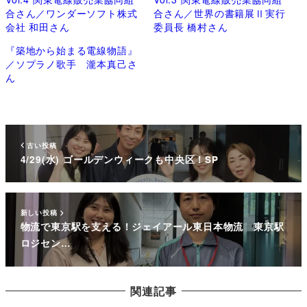
合さん／ワンダーソフト株式
合さん／世界の書籍展Ⅱ実行
会社 和田さん
委員長 橋村さん
『築地から始まる電線物語』
／ソプラノ歌手 瀧本真己さ
ん
古い投稿
4/29(水) ゴールデンウィークも中央区！SP
新しい投稿
物流で東京駅を支える！ジェイアール東日本物流 東京駅
ロジセン…
関連記事