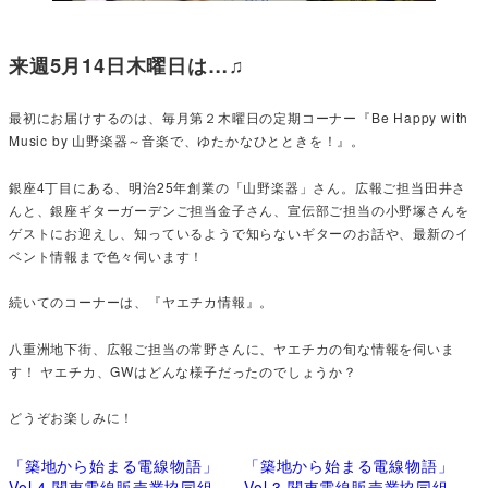
来週5月14日木曜日は…♫
最初にお届けするのは、毎月第２木曜日の定期コーナー『Be Happy with
Music by 山野楽器～音楽で、ゆたかなひとときを！』。
銀座4丁目にある、明治25年創業の「山野楽器」さん。広報ご担当田井さ
んと、銀座ギターガーデンご担当金子さん、宣伝部ご担当の小野塚さんを
ゲストにお迎えし、知っているようで知らないギターのお話や、最新のイ
ベント情報まで色々伺います！
続いてのコーナーは、『ヤエチカ情報』。
八重洲地下街、広報ご担当の常野さんに、ヤエチカの旬な情報を伺いま
す！ ヤエチカ、GWはどんな様子だったのでしょうか？
どうぞお楽しみに！
「築地から始まる電線物語」
「築地から始まる電線物語」
Vol.4 関東電線販売業協同組
Vol.3 関東電線販売業協同組