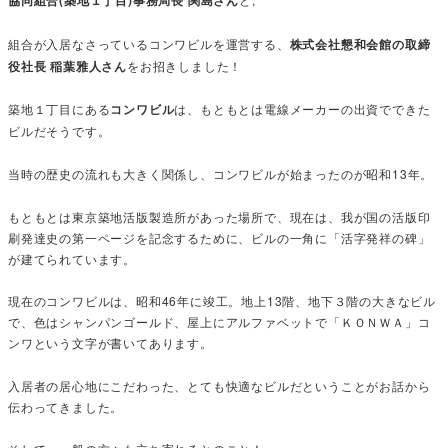
協同組合(築地１丁目)事務局長 関島さん
組合が入居なさっているコンワビルを運営する、
株式会社懇和会館の取締
役社長 稲葉雅人さん
をお招きしました！
築地１丁目にある
コンワビル
は、もともとは電線メーカーの出資でできた
ビルだそうです。
当時の歴史の流れも大きく関係し、コンワビルが始まったのが昭和13年。
もともとは東京築地活版製造所があった場所で、現在は、我が国の活版印
刷発達史の第一ページを記念するために、ビルの一角に「活字発祥の碑」
が建てられています。
現在のコンワビルは、昭和46年に竣工。地上13階、地下３階の大きなビル
で、色はシャンパンゴールド、屋上にアルファベットで「ＫＯＮＷＡ」コ
ンワという文字が書いてあります。
入居者の居心地にこだわった、とても快適なビルだということがお話から
伝わってきました。