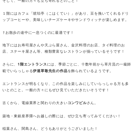
そして、一般の方々も立ち寄れるとのこと！
１階にはカフェ「琥珀亭（こはくてい）」があり、豆を挽いてくれるドリ
ップコーヒーや、美味しいチーズケーキやサンドウィッチが楽しめます。
↑お散歩の途中に一息つくのに最適です！
地下にはお寿司屋さんや天ぷら屋さん、金沢料理のお店、タイ料理のお
店、ステーキ屋さん等、種類豊富なレストランが揃っているそうです！
さらに、
1階エントランス
には、季節ごとに、十数年前から草月流の一級師
範でいらっしゃる
伊達草敬先生の作品
を飾られているようです。
エントランスが明るくなり、この作品を楽しみにしていらっしゃる方も多
いとのこと。一般の方々にもぜひ見ていただきたいそうです！
古くから、電線業界と関わりの大きい
コンワビル
さん。
築地・東銀座界隈へお越しの際には、ぜひ立ち寄ってみてください！
稲葉さん、関島さん、どうもありがとうございました！