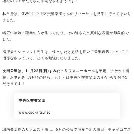
地域の方々がたくさん来場なさるようです！
私自身は、GW中に中央区交響楽団さんのリハーサルを見学に行ってまいり
ました。
幅広い年齢・職業の方が集っており、その皆さんの真剣な表情が印象的で
した。
指揮者のシャレット先生は、様々なたとえ話を用いて音楽表現についてご
指導なさっていて、とても勉強になりました。
次回公演は、11月22日(日)すみだトリフォニーホール
を予定。チケット情
報／お申込みは9月頃の区報、もしくは中央区交響楽団のHPから受付予定
だそうです！
中央区交響楽団
www.cso-arts.net
堀内楽団長のリクエスト曲は、5月の公演で演奏予定の曲目、チャイコフス