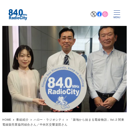
X
Facebook
Instagr
MENU
HOME
番組紹介
ハロー・ラジオシティ
「築地から始まる電線物語」Vol.2 関東
電線販売業協同組合さん／中央区交響楽団さん