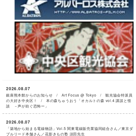
2026.08.07
銀座熊本館からのお知らせ / Art Focus @ Tokyo / 観光協会特派員
の大好き中央区！ / 本の森ちゅうおう「オカルトの森 vol.4 講談と怪
談 －声が紡ぐ恐怖ー」
2026.08.07
「築地から始まる電線物語」Vol.5 関東電線販売業協同組合さん／東京ダ
ブルリード本舗さん／花影きもの塾 須田先生