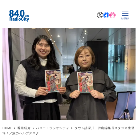
X
Facebook
Instagr
MENU
HOME
番組紹介
ハロー・ラジオシティ
タウン誌深川 片山編集長スタジオ生登
場！／旅のヘルプデスク