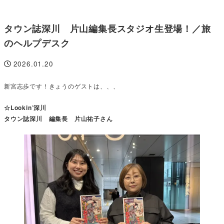
タウン誌深川 片山編集長スタジオ生登場！／旅
のヘルプデスク
2026.01.20
投稿日
新宮志歩です！きょうのゲストは、、、
☆Lookin’深川
タウン誌深川 編集長 片山祐子さん