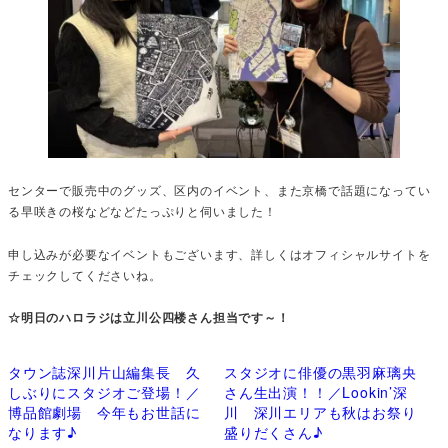
センターで販売中のグッズ、区内のイベント、また京橋で話題になってい
る早咲きの桜などなどたっぷりと伺いました！
申し込みが必要なイベントもございます、詳しくはオフィシャルサイトを
チェックしてくださいね。
☆明日のハロラジは立川公四楼さん担当です～！
タウン誌深川片山編集長 久
スタジオに俳優の黒羽麻璃央
しぶりにスタジオご登場！／
さん生出演！！／Lookin’深
博品館劇場 今年もお世話に
川 深川エリアも秋はお祭り
なります♪
盛りだくさん♪