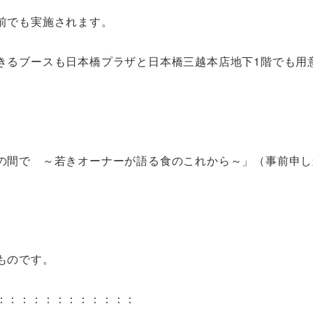
前でも実施されます。
きるブースも日本橋プラザと日本橋三越本店地下1階でも用
の間で ～若きオーナーが語る食のこれから～」（事前申し
ものです。
：：：：：：：：：：：：