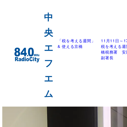
「税を考える週間」
11月11日～
& 使える京橋
税を考える週
橋税務署 安
副署長