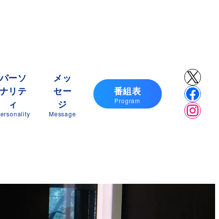
X
パーソ
メッ
ナリテ
セー
番組表
Faceb
Program
ィ
ジ
Insta
ersonality
Message