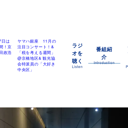
17日は
ヤマハ銀座 11月の
ラジ
間！京
注目コンサート！&
番組紹
オを
田政浩
「税を考える週間」
介
@京橋地区& 観光協
聴く
Introduction
会特派員の「大好き
Listen
P
中央区」