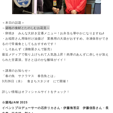
＜本日の話題＞
～
築地の食材とたのしむお花見～
・卵焼き みんな大好き定番メニュー！お弁当も華やかになりますね♪
・お稲荷さん用味付け油揚げ 業務用の大袋がおすすめ。冷凍保存ができ
るので常備食としてもおすすめです！
・しそあんず（漬物屋さんで販売）
最近メディアで取り上げられて人気急上昇！肉厚のあんずに赤しそが加え
られた甘露漬。甘さとほのかな酸味がイイ！
＜講座のお知らせ＞
「春の魚 サクラマス 春告魚とは」
3月26日（水） 食まちスタジオ にて開催！
詳しい情報はオフィシャルサイトをチェック！
☆築地JAM 2025
イベントプロデューサーの石井リカさん・伊藤海苔店 伊藤信吾さん・長