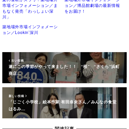
市場インフォメーション／ま
ョン／博品館劇場の最新情報
もなく発売「わっしょい深
をお届け！
川」
築地場外市場インフォメーシ
ョン／Lookin’深川
古い投稿
遂にこの季節がやって来ました！！ “桜” “さくら”浜町
商店…
新しい投稿
「じごく小学校」絵本作家 有田奈央さん／みんなの食堂
はるみ…
関連記事