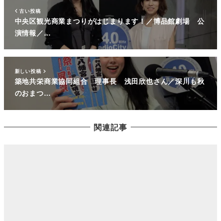
古い投稿
中央区観光商業まつりがはじまります！／博品館劇場 公
演情報／…
新しい投稿
築地共栄商業協同組合 理事長 浅田欣也さん／深川も秋
のおまつ…
関連記事