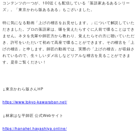
コンテンツの一つが、100近くも配信している「落語家あるあるシリー
ズ」。「東京かわら版あるある」もございました。
特に気になる動画「上げの稽古をお見せします。」について解説していた
だきました。プロの落語家は、噺を覚えたらすぐに人前で喋ることはでき
ません。ネタを先輩や師匠方から教わり、覚えたらその方に聴いていただ
き、許可をいただいて初めて高座で喋ることができます。その稽古を「上
げの稽古」と申します。師匠の動画では、実際の「上げの稽古」が収録さ
れているので、生々しいダメ出しなどリアルな稽古を見ることができま
す。是非ご覧ください！
↓東京かわら版さんHP
https://www.tokyo-kawaraban.net/
↓林家はな平師匠 公式Webサイト
https://hanahei.hayashiya.online/