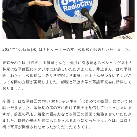
2024年10月2日(水) はナビゲーターの立川公四楼がお送りいたしました。
東京かわら版 社長の井上健司さんと、先月に引き続きスペシャルゲストの
林家はな平師匠にスタジオにお越しいただきました。井上さん、はな平師
匠、わたくし公四楼は、みな学習院大学出身。井上さんがつないでくださ
って今回の企画が実現しました。師匠と私は大学の落語研究会に所属して
おりました。
今回は、はな平師匠のYouTubeチャンネル「はじめての落語」についてお
話いだきました。落語初心者の方に向けて動画を配信していらっしゃいま
すが、前座の私も、着物の畳み方などを師匠の動画で勉強させていただき
ました。師匠が動画配信にも力を入れるようになったキッカケは、コロナ
禍で寄席が開催されなかったからだったそうです。