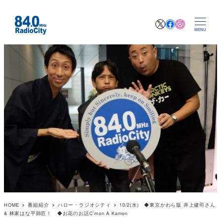
X
Facebook
Instagr
MENU
HOME
番組紹介
ハロー・ラジオシティ
10/2(水) ◆東京かわら版 井上健司さん
& 林家はな平師匠！ ◆お花のお話C’mon A Kamon