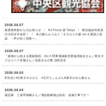
2026.08.07
銀座熊本館からのお知らせ / Art Focus @ Tokyo / 観光協会特派員
の大好き中央区！ / 本の森ちゅうおう「オカルトの森 vol.4 講談と怪
談 －声が紡ぐ恐怖ー」
2026.08.07
「築地から始まる電線物語」Vol.5 関東電線販売業協同組合さん／東京ダ
ブルリード本舗さん／花影きもの塾 須田先生
2026.08.05
8/5(水) ◉日東タオルさん ◉立川うぃんさん&東京かわら版さん
2026.08.04
落語家 三遊亭朝橘さん／博品館劇場は現在、改修工事です！