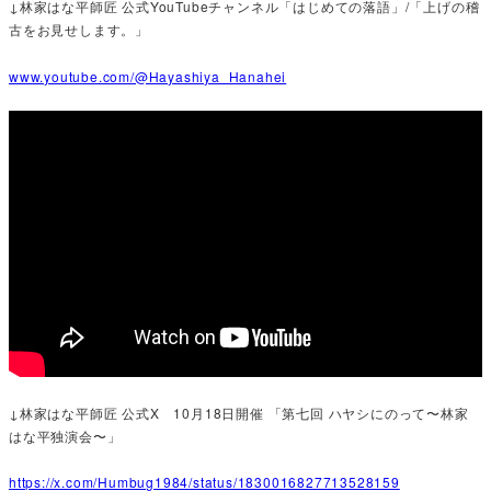
↓林家はな平師匠 公式YouTubeチャンネル「はじめての落語」/「上げの稽
古をお見せします。」
www.youtube.com/@Hayashiya_Hanahei
↓林家はな平師匠 公式X 10月18日開催 「第七回 ハヤシにのって〜林家
はな平独演会〜」
https://x.com/Humbug1984/status/1830016827713528159