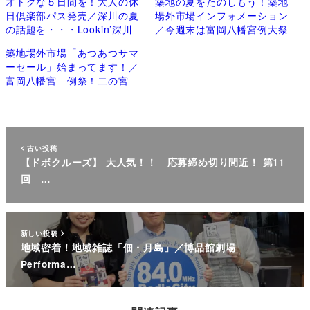
オトクな５日間を！大人の休
築地の夏をたのしもう！築地
日倶楽部パス発売／深川の夏
場外市場インフォメーション
の話題を・・・Lookin’深川
／今週末は富岡八幡宮例大祭
築地場外市場「あつあつサマ
ーセール」始まってます！／
富岡八幡宮 例祭！二の宮
古い投稿
【ドボクルーズ】 大人気！！ 応募締め切り間近！ 第11
回 …
新しい投稿
地域密着！地域雑誌「佃・月島」／博品館劇場
Performa…