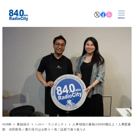
X
Facebook
Instagr
MENU
HOME
番組紹介
ハロー・ラジオシティ
人事領域の書籍が2000冊以上！人事図書
館 吉田館長／夏の深川はお祭り一色！誌面で振り返り♪