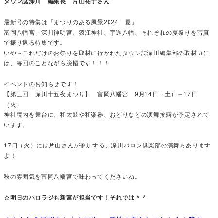
タウン誌深川 編集長 片山祐子さん
最新号の特集は「まつりのある風景2024 夏」
富岡八幡宮、深川神明宮、猿江神社、宇迦八幡、それぞれの夏祭りを写真
で振り返る特集です。
いや～これだけのお祭りを取材に行かれたタウン誌深川編集部の取材力に
は、毎回のことながら脱帽です！！！
イベントのお知らせです！
【第三回 深川十五夜まつり】 富岡八幡宮 9月14日（土）～17日
（火）
神社境内を舞台に、和太鼓や和楽器、おどりなどの演舞披露が予定されて
います。
17日（火）には片山さんが参加する、深川バロン倶楽部の演舞もあります
よ！
秋の雰囲気を富岡八幡宮で味わってくださいね。
☆明日のハロラジも新宮が担当です！それでは＾＾