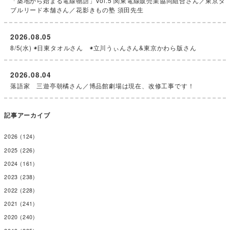
「築地から始まる電線物語」Vol.5 関東電線販売業協同組合さん／東京ダ
ブルリード本舗さん／花影きもの塾 須田先生
2026.08.05
8/5(水) ◉日東タオルさん ◉立川うぃんさん&東京かわら版さん
2026.08.04
落語家 三遊亭朝橘さん／博品館劇場は現在、改修工事です！
記事アーカイブ
2026
(124)
2025
(226)
2024
(161)
2023
(238)
2022
(228)
2021
(241)
2020
(240)