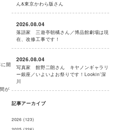
ん&東京かわら版さん
2026.08.04
落語家 三遊亭朝橘さん／博品館劇場は現
在、改修工事です！
2026.08.04
年に開
写真家 館野二朗さん キヤノンギャラリ
ー銀座／いよいよお祭りです！Lookin’深
川
間が
記事アーカイブ
2026
(123)
2025
(226)