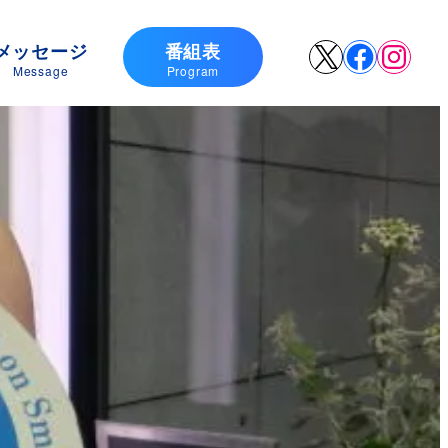
メッセージ
番組表
X
Faceboo
Insta
Message
Program