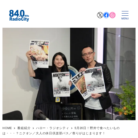
X
Facebook
Instagr
MENU
HOME
番組紹介
ハロー・ラジオシティ
5月20日！野外で食べたいもの
は・・・？ニクオン／大人の休日倶楽部パス／祭りがはじまります！