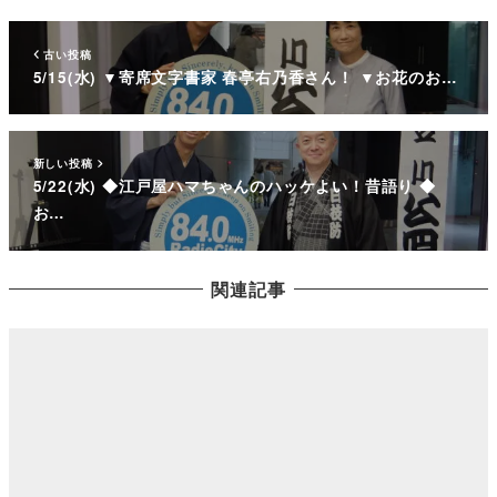
古い投稿
5/15(水) ▼寄席文字書家 春亭右乃香さん！ ▼お花のお…
新しい投稿
5/22(水) ◆江戸屋ハマちゃんのハッケよい！昔語り ◆
お…
関連記事