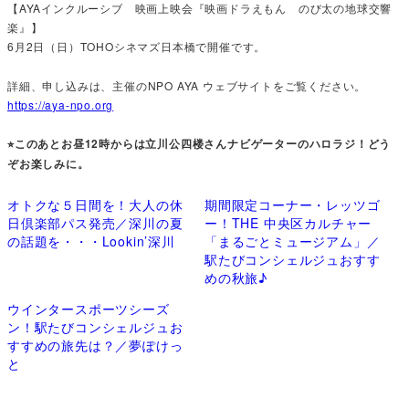
【AYAインクルーシブ 映画上映会『映画ドラえもん のび太の地球交響
楽』】
6月2日（日）TOHOシネマズ日本橋で開催です。
詳細、申し込みは、主催のNPO AYA ウェブサイトをご覧ください。
https://aya-npo.org
⭐︎このあとお昼12時からは立川公四楼さんナビゲーターのハロラジ！どう
ぞお楽しみに。
オトクな５日間を！大人の休
期間限定コーナー・レッツゴ
日倶楽部パス発売／深川の夏
ー！THE 中央区カルチャー
の話題を・・・Lookin’深川
「まるごとミュージアム」／
駅たびコンシェルジュおすす
めの秋旅♪
ウインタースポーツシーズ
ン！駅たびコンシェルジュお
すすめの旅先は？／夢ぽけっ
と