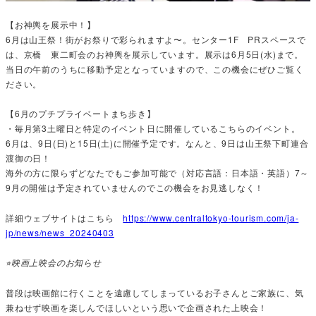
【お神輿を展示中！】
6月は山王祭！街がお祭りで彩られますよ〜。センター1F PRスペースで
は、京橋 東二町会のお神輿を展示しています。展示は6月5日(水)まで。
当日の午前のうちに移動予定となっていますので、この機会にぜひご覧く
ださい。
【6月のプチプライベートまち歩き】
・毎月第3土曜日と特定のイベント日に開催しているこちらのイベント。
6月は、9日(日)と15日(土)に開催予定です。なんと、9日は山王祭下町連合
渡御の日！
海外の方に限らずどなたでもご参加可能で（対応言語：日本語・英語）7～
9月の開催は予定されていませんのでこの機会をお見逃しなく！
詳細ウェブサイトはこちら
https://www.centraltokyo-tourism.com/ja-
jp/news/news_20240403
⭐︎映画上映会のお知らせ
普段は映画館に行くことを遠慮してしまっているお子さんとご家族に、気
兼ねせず映画を楽しんでほしいという思いで企画された上映会！