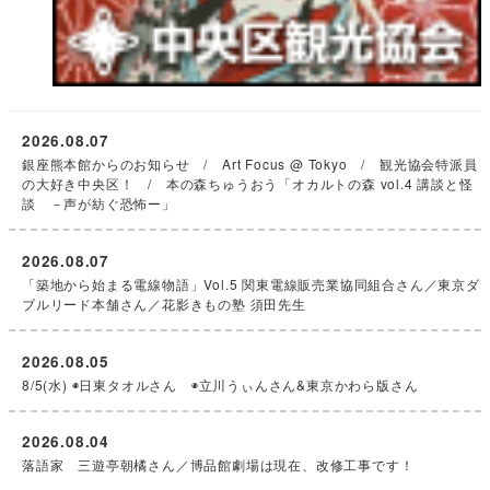
2026.08.07
銀座熊本館からのお知らせ / Art Focus @ Tokyo / 観光協会特派員
の大好き中央区！ / 本の森ちゅうおう「オカルトの森 vol.4 講談と怪
談 －声が紡ぐ恐怖ー」
2026.08.07
「築地から始まる電線物語」Vol.5 関東電線販売業協同組合さん／東京ダ
ブルリード本舗さん／花影きもの塾 須田先生
2026.08.05
8/5(水) ◉日東タオルさん ◉立川うぃんさん&東京かわら版さん
2026.08.04
落語家 三遊亭朝橘さん／博品館劇場は現在、改修工事です！