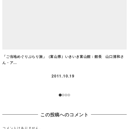
「ご当地めぐりぶらり旅」（富山県）いきいき富山館：館長 山口清和さ
G
ん・ア…
2011.10.19
この投稿へのコメント
コメントはありません。