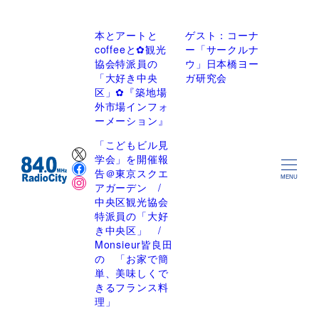
本とアートと
ゲスト：コーナ
coffeeと✿観光
ー「サークルナ
協会特派員の
ウ」日本橋ヨー
「大好き中央
ガ研究会
区」✿『築地場
外市場インフォ
ーメーション』
「こどもビル見
X
学会」を開催報
Facebook
告＠東京スクエ
Instagram
MENU
アガーデン /
中央区観光協会
特派員の「大好
き中央区」 /
Monsieur皆良田
の 「お家で簡
単、美味しくで
きるフランス料
理」