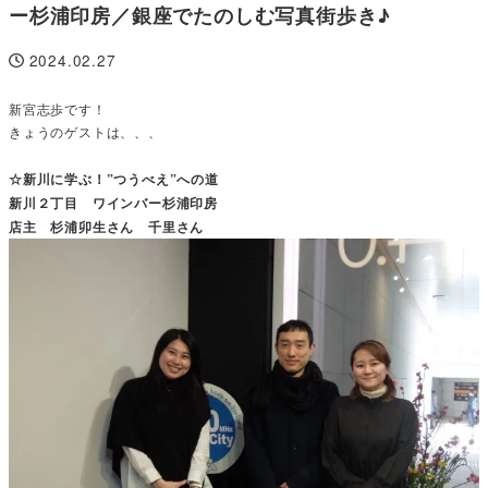
ー杉浦印房／銀座でたのしむ写真街歩き♪
2024.02.27
投稿日
新宮志歩です！
きょうのゲストは、、、
☆新川に学ぶ！”つうべえ”への道
新川２丁目 ワインバー杉浦印房
店主 杉浦卯生さん 千里さん