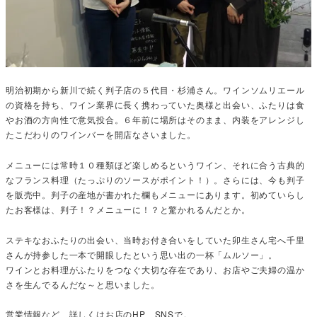
明治初期から新川で続く判子店の５代目・杉浦さん。ワインソムリエール
の資格を持ち、ワイン業界に長く携わっていた奥様と出会い、ふたりは食
やお酒の方向性で意気投合。６年前に場所はそのまま、内装をアレンジし
たこだわりのワインバーを開店なさいました。
メニューには常時１０種類ほど楽しめるというワイン、それに合う古典的
なフランス料理（たっぷりのソースがポイント！）。さらには、今も判子
を販売中。判子の産地が書かれた欄もメニューにあります。初めていらし
たお客様は、判子！？メニューに！？と驚かれるんだとか。
ステキなおふたりの出会い、当時お付き合いをしていた卯生さん宅へ千里
さんが持参した一本で開眼したという思い出の一杯「ムルソー」。
ワインとお料理がふたりをつなぐ大切な存在であり、お店やご夫婦の温か
さを生んでるんだな～と思いました。
営業情報など、詳しくはお店のHP、SNSで。