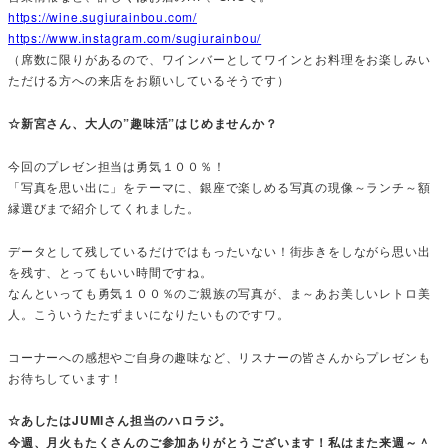
https://wine.sugiurainbou.com/
https://www.instagram.com/sugiurainbou/
（席数に限りがあるので、ワインバーとしてワインとお料理をお楽しみい
ただける方への来店をお願いしているそうです）
☆新宮さん、大人の”趣味活”はじめませんか？
今回のプレゼン担当は勇気１００％！
「写真を思い出に」をテーマに、銀座で楽しめる写真の現像～ランチ～額
縁選びまで紹介してくれました。
データとして残しているだけではもったいない！街歩きをしながら思い出
を残す、とってもいい時間ですね。
なんといっても勇気１００％のご親族の写真が、ま～あお美しいレトロ美
人。こういうたたずまいになりたいものですワ。
コーナーへの感想やご自身の趣味など、リスナーの皆さんからプレゼンも
お待ちしています！
☆あしたはJUMIさん担当のハロラジ。
今週、月火もたくさんのご参加ありがとうございます！私はまた来週～＾