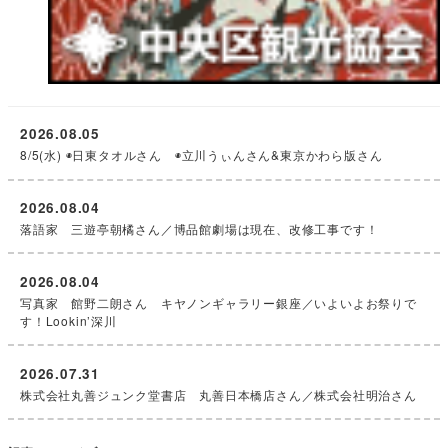
2026.08.05
8/5(水) ◉日東タオルさん ◉立川うぃんさん&東京かわら版さん
2026.08.04
落語家 三遊亭朝橘さん／博品館劇場は現在、改修工事です！
2026.08.04
写真家 館野二朗さん キヤノンギャラリー銀座／いよいよお祭りで
す！Lookin’深川
2026.07.31
株式会社丸善ジュンク堂書店 丸善日本橋店さん／株式会社明治さん