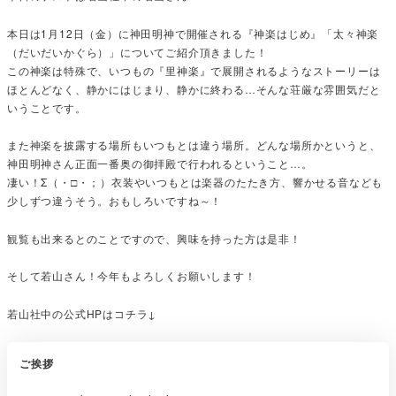
本日は1月12日（金）に神田明神で開催される『神楽はじめ』「太々神楽
（だいだいかぐら）」についてご紹介頂きました！
この神楽は特殊で、いつもの『里神楽』で展開されるようなストーリーは
ほとんどなく、静かにはじまり、静かに終わる…そんな荘厳な雰囲気だと
いうことです。
また神楽を披露する場所もいつもとは違う場所。どんな場所かというと、
神田明神さん正面一番奥の御拝殿で行われるということ…。
凄い！Σ（・□・；）衣装やいつもとは楽器のたたき方、響かせる音なども
少しずつ違うそう。おもしろいですね～！
観覧も出来るとのことですので、興味を持った方は是非！
そして若山さん！今年もよろしくお願いします！
若山社中の公式HPはコチラ↓
ご挨拶