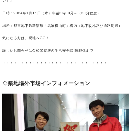
ン」』
日時：2024年1月11日（木）午後3時30分～（30分程度）
場所：都営地下鉄新宿線「馬喰横山町」構内（地下改札及び通路周辺）
気になる方は、現地へGO！
詳しいお問合せは久松警察署の生活安全課 防犯係まで！
：：：：：：：：：：：：：：：：：：：：：：：：：：：：
◇築地場外市場インフォメーション