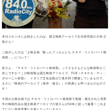
本日スタジオにお招きしたのは、国立映画アーカイブ主任研究員の大傍 正
規さん！
ご紹介したのは『上映企画「蘇ったフィルムたち チネマ・リトロバート映
画祭」』について！
皆さん、『チネマ・リトロバート映画祭』ってそもそもどんな映画祭かご
存じですか？この映画祭は国立映画アーカイブ、FCB（チネテカ・ディ・
ボローニャ財団）、イタリア文化会館が三者共同で開催しているもので、
まさに『映画のアーカイブ（保存・復元）』の祭典とも呼べるものなので
す！
今回の上映企画では チネマ・リトロバート映画祭で発掘・復元された世界
中の映画作品を国立映画アーカイブの皆さんが50本に絞って厳選！これま
でにない超超貴重な企画となっているそう。