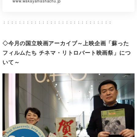
www.wakayamashachu.jp
：：：：：：：：：：：：：：：：：：：：：：：：：：：：
◇今月の国立映画アーカイブ～上映企画「蘇った
フィルムたち チネマ・リトロバート映画祭」につ
いて～