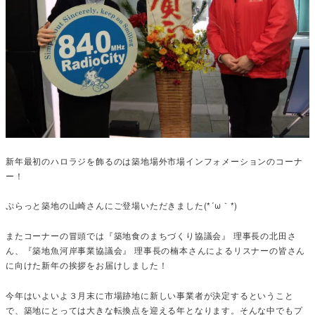
新年最初のハロラジを飾るのは築地場外市場インフォメーションのコーナ
ー！
ぷらっと築地の山崎さんにご登場いただきました(*´ω｀*)
またコーナーの冒頭では『築地食のまちづくり協議会』 理事長の北田さ
ん、『築地魚河岸事業協議会』 理事長の楠本さんによるリスナーの皆さん
に向けた新年の挨拶をお届けしました！
今年はいよいよ３月末に市場跡地に新しい事業者が決定するということ
で、築地にとっては大きな転換点を迎える年となります。そんな中でもプ