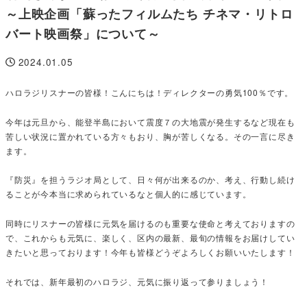
～上映企画「蘇ったフィルムたち チネマ・リトロ
バート映画祭」について～
2024.01.05
投稿日
ハロラジリスナーの皆様！こんにちは！ディレクターの勇気100％です。
今年は元旦から、能登半島において震度７の大地震が発生するなど現在も
苦しい状況に置かれている方々もおり、胸が苦しくなる。その一言に尽き
ます。
『防災』を担うラジオ局として、日々何が出来るのか、考え、行動し続け
ることが今本当に求められているなと個人的に感じています。
同時にリスナーの皆様に元気を届けるのも重要な使命と考えておりますの
で、これからも元気に、楽しく、区内の最新、最旬の情報をお届けしてい
きたいと思っております！今年も皆様どうぞよろしくお願いいたします！
それでは、新年最初のハロラジ、元気に振り返って参りましょう！