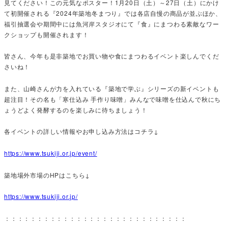
見てください！この元気なポスター！1月20日（土）～27日（土）にかけ
て初開催される『2024年築地冬まつり』では各店自慢の商品が並ぶほか、
福引抽選会や期間中には魚河岸スタジオにて『食』にまつわる素敵なワー
クショップも開催されます！
皆さん、今年も是非築地でお買い物や食にまつわるイベント楽しんでくだ
さいね！
また、山崎さんが力を入れている『築地で学ぶ』シリーズの新イベントも
超注目！その名も「寒仕込み 手作り味噌」みんなで味噌を仕込んで秋にち
ょうどよく発酵するのを楽しみに待ちましょう！
各イベントの詳しい情報やお申し込み方法はコチラ↓
https://www.tsukiji.or.jp/event/
築地場外市場のHPはこちら↓
https://www.tsukiji.or.jp/
：：：：：：：：：：：：：：：：：：：：：：：：：：：：