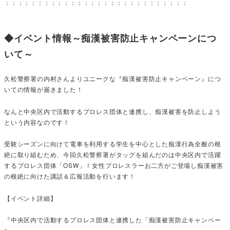
：：：：：：：：：：：：：：：：：：：：：：：：：：：：
◆イベント情報～痴漢被害防止キャンペーンにつ
いて～
久松警察署の内村さんよりユニークな『痴漢被害防止キャンペーン』につ
いての情報が届きました！
なんと中央区内で活動するプロレス団体と連携し、痴漢被害を防止しよう
という内容なのです！
受験シーズンに向けて電車を利用する学生を中心とした痴漢行為全般の根
絶に取り組むため、今回久松警察署がタッグを組んだのは中央区内で活躍
するプロレス団体「OSW」！女性プロレスラーお二方がご登場し痴漢被害
の根絶に向けた講話＆広報活動を行います！
【イベント詳細】
『中央区内で活動するプロレス団体と連携した「痴漢被害防止キャンペー