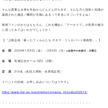
そんな貴重な企画を年始からどんどん打ち出す、そんな力と技術と知識が
凝縮された施設／機関が京橋にあるって本当にすごいですよね！
映画ファンのかたはもちろん、これを機会に『アーカイブ』の世界の魅力
に浸ってみてはいかがでしょうか！
【『上映企画「蘇ったフィルムたち チネマ・リトロバート映画祭」』】
会 期
2024年1月5日（金）－2月4日（日）
※会期中の休館日：月曜日
会 場
長瀬記念ホール OZU（2階）
定 員
310名（各回入替制・全席指定席）
イベントの詳細、お申し込みについてはコチラ↓
https://www.nfaj.go.jp/exhibition/cinema_ritrovato202312/
：：：：：：：：：：：：：：：：：：：：：：：：：：：：：