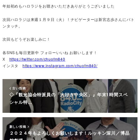
年始初めもハロラジをお聴きいただきありがとうございました
次回ハロラジは来週１月９日（火）！ナビゲーターは新宮志歩さんにバト
ンタッチ。
次回もどうぞお楽しみに！
各SNSも毎日更新中 フォローいいね お願いします！
X
https://twitter.com/chuofm840
インスタ
https://www.instagram.com/chuofm840/
古い投稿
◇『観光協会特派員の「大好き中央区」』年末1時間スペ
シャル特…
新しい投稿
２０２４年もよろしくお願いします！ルッキン深川／博品