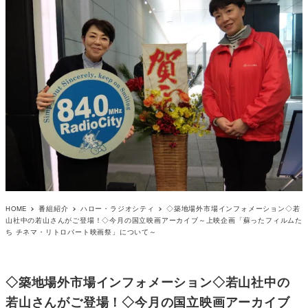
HOME
番組紹介
ハロー・ラジオシティ
◇築地場外市場インフォメーション◇若
山社中の若山さんがご登場！◇今月の国立映画アーカイブ～上映企画「蘇ったフィルムた
ち チネマ・リトロバート映画祭」について～
◇築地場外市場インフォメーション◇若山社中の
若山さんがご登場！◇今月の国立映画アーカイブ