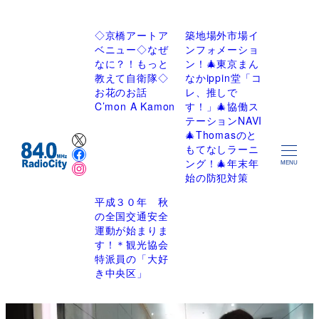
◇京橋アートア
築地場外市場イ
ベニュー◇なぜ
ンフォメーショ
なに？！もっと
ン！🎄東京まん
教えて自衛隊◇
なかippin堂「コ
お花のお話
レ、推しで
C’mon A Kamon
す！」🎄協働ス
テーションNAVI
X
🎄Thomasのと
Facebook
もてなしラーニ
Instagram
ング！🎄年末年
MENU
始の防犯対策
平成３０年 秋
の全国交通安全
運動が始まりま
す！＊観光協会
特派員の「大好
き中央区」