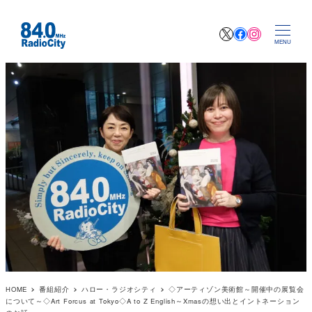
X
Facebook
Instagr
MENU
HOME
番組紹介
ハロー・ラジオシティ
◇アーティゾン美術館～開催中の展覧会
について～◇Art Forcus at Tokyo◇A to Z English～Xmasの想い出とイントネーション