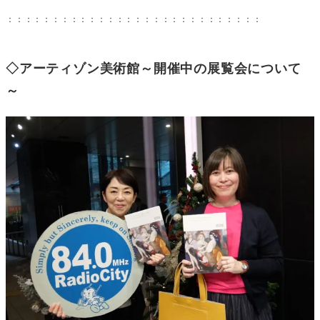
：：：：：：：：：：：：：：：：：：：：：：：：：：：：
◇アーティゾン美術館～開催中の展覧会について
～