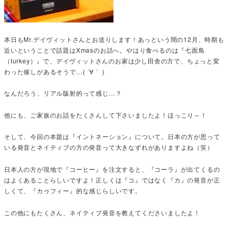
本日もMr.デイヴィットさんとお送りします！あっという間の12月、時期も
近いということで話題はXmasのお話へ。やはり食べるのは『七面鳥
（turkey）』で、デイヴィットさんのお家は少し田舎の方で、ちょっと変
わった催しがあるそうで…( ´∀｀ )
なんだろう、リアル版射的って感じ…？
他にも、ご家族のお話をたくさんして下さいましたよ！ほっこり～！
そして、今回の本題は『イントネーション』について。日本の方が思って
いる発音とネイティブの方の発音って大きなずれがありますよね（笑）
日本人の方が現地で『コーヒー』を注文すると、『コーラ』が出てくるの
はよくあることらしいですよ！正しくは『コ』ではなく『カ』の発音が正
しくて、『カゥフィー』的な感じらしいです。
この他にもたくさん、ネイティブ発音を教えてくださいましたよ！