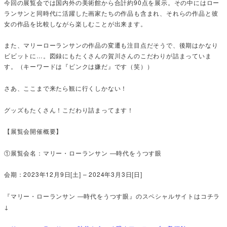
今回の展覧会では国内外の美術館から合計約90点を展示。その中にはロー
ランサンと同時代に活躍した画家たちの作品も含まれ、それらの作品と彼
女の作品を比較しながら楽しむことが出来ます。
また、マリーローランサンの作品の変遷も注目点だそうで、後期はかなり
ビビットに…。図録にもたくさんの賀川さんのこだわりが詰まっていま
す。（キーワードは『ピンクは嫌だ』です（笑））
さあ、ここまで来たら観に行くしかない！
グッズもたくさん！こだわり詰まってます！
【展覧会開催概要】
①展覧会名：マリー・ローランサン ―時代をうつす眼
会期：2023年12月9日[土] – 2024年3月3日[日]
『
マリー・ローランサン ―時代をうつす眼
』のスペシャルサイトはコチラ
↓