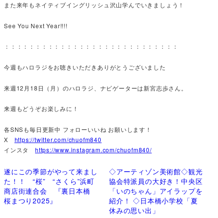
また来年もネイティブイングリッシュ沢山学んでいきましょう！
See You Next Year!!!!
：：：：：：：：：：：：：：：：：：：：：：：：：：：：
今週もハロラジをお聴きいただきありがとうございました
来週12月18日（月）のハロラジ、ナビゲーターは新宮志歩さん。
来週もどうぞお楽しみに！
各SNSも毎日更新中 フォローいいね お願いします！
X
https://twitter.com/chuofm840
インスタ
https://www.instagram.com/chuofm840/
遂にこの季節がやって来まし
◇アーティゾン美術館◇観光
た！！ “桜” “さくら”浜町
協会特派員の大好き！中央区
商店街連合会 『裏日本橋
「いのちゃん」アイラップを
桜まつり2025』
紹介！ ◇日本橋小学校「夏
休みの思い出」