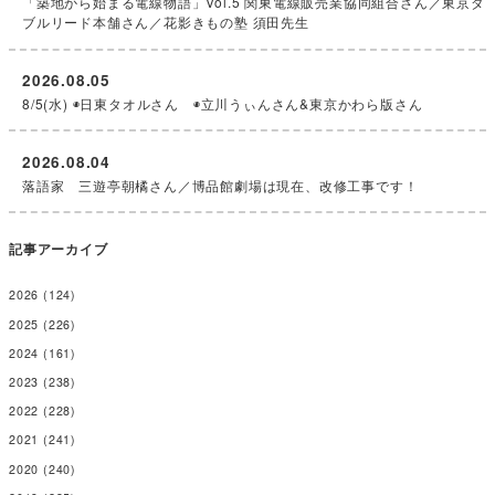
「築地から始まる電線物語」Vol.5 関東電線販売業協同組合さん／東京ダ
ブルリード本舗さん／花影きもの塾 須田先生
2026.08.05
8/5(水) ◉日東タオルさん ◉立川うぃんさん&東京かわら版さん
2026.08.04
落語家 三遊亭朝橘さん／博品館劇場は現在、改修工事です！
記事アーカイブ
2026
(124)
2025
(226)
2024
(161)
2023
(238)
2022
(228)
2021
(241)
2020
(240)