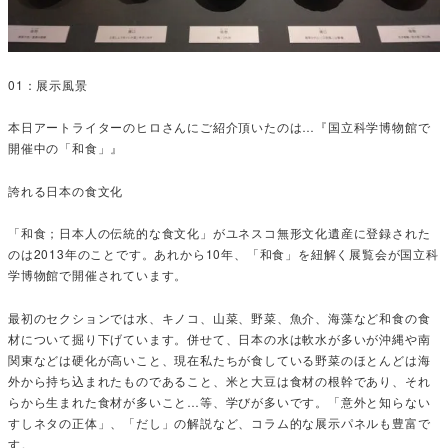
01：展示風景
本日アートライターのヒロさんにご紹介頂いたのは…『国立科学博物館で
開催中の「和食」』
誇れる日本の食文化
「和食；日本人の伝統的な食文化」がユネスコ無形文化遺産に登録された
のは2013年のことです。あれから10年、「和食」を紐解く展覧会が国立科
学博物館で開催されています。
最初のセクションでは水、キノコ、山菜、野菜、魚介、海藻など和食の食
材について掘り下げています。併せて、日本の水は軟水が多いが沖縄や南
関東などは硬化が高いこと、現在私たちが食している野菜のほとんどは海
外から持ち込まれたものであること、米と大豆は食材の根幹であり、それ
らから生まれた食材が多いこと…等、学びが多いです。「意外と知らない
すしネタの正体」、「だし」の解説など、コラム的な展示パネルも豊富で
す。