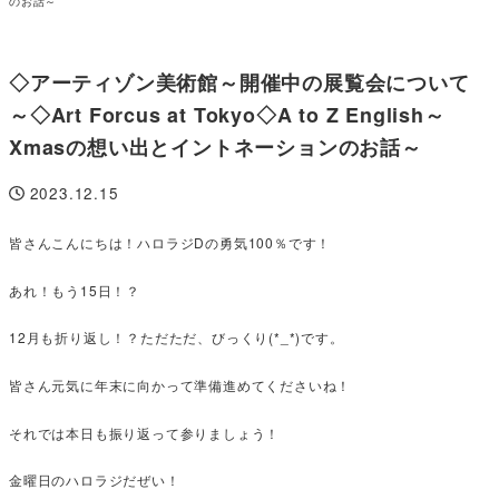
のお話～
◇アーティゾン美術館～開催中の展覧会について
～◇Art Forcus at Tokyo◇A to Z English～
Xmasの想い出とイントネーションのお話～
2023.12.15
投稿日
皆さんこんにちは！ハロラジDの勇気100％です！
あれ！もう15日！？
12月も折り返し！？ただただ、びっくり(*_*)です。
皆さん元気に年末に向かって準備進めてくださいね！
それでは本日も振り返って参りましょう！
金曜日のハロラジだぜい！