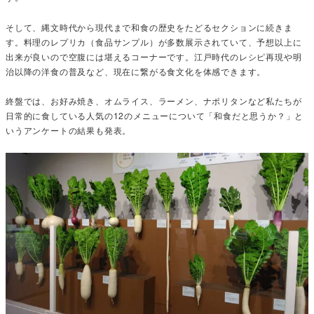
そして、縄文時代から現代まで和食の歴史をたどるセクションに続きま
す。料理のレプリカ（食品サンプル）が多数展示されていて、予想以上に
出来が良いので空腹には堪えるコーナーです。江戸時代のレシピ再現や明
治以降の洋食の普及など、現在に繋がる食文化を体感できます。
終盤では、お好み焼き、オムライス、ラーメン、ナポリタンなど私たちが
日常的に食している人気の12のメニューについて「和食だと思うか？」と
いうアンケートの結果も発表。