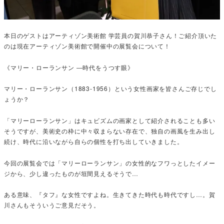
本日のゲストはアーティゾン美術館 学芸員の賀川恭子さん！ご紹介頂いた
のは現在アーティゾン美術館で開催中の展覧会について！
《マリー・ローランサン ―時代をうつす眼》
マリー・ローランサン（1883‐1956）という女性画家を皆さんご存じでし
ょうか？
「マリーローランサン」はキュビズムの画家として紹介されることも多い
そうですが、美術史の枠に中々収まらない存在で、独自の画風を生み出し
続け、時代に沿いながら自らの個性を打ち出していきました。
今回の展覧会では「マリーローランサン」の女性的なフワっとしたイメー
ジから、少し違ったものが垣間見えるそうで…
ある意味、『タフ』な女性ですよね。生きてきた時代も時代ですし…。賀
川さんもそういうご意見だそう。