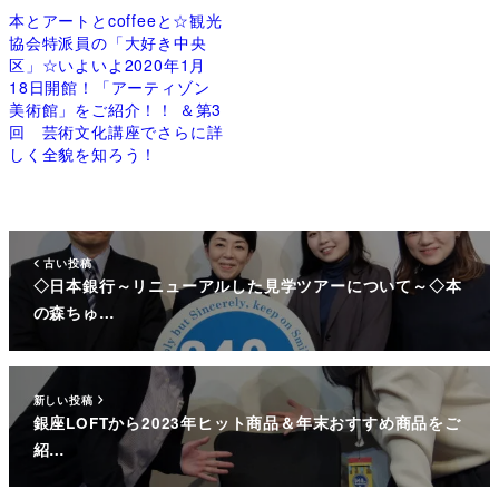
本とアートとcoffeeと☆観光
協会特派員の「大好き中央
区」☆いよいよ2020年1月
18日開館！「アーティゾン
美術館」をご紹介！！ ＆第3
回 芸術文化講座でさらに詳
しく全貌を知ろう！
古い投稿
◇日本銀行～リニューアルした見学ツアーについて～◇本
の森ちゅ…
新しい投稿
銀座LOFTから2023年ヒット商品＆年末おすすめ商品をご
紹…